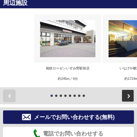
周辺施設
相鉄ローゼンいずみ野駅前店
いなげや横
約245m／4分
約1724
前
メールでお問い合わせする(無料)
電話でお問い合わせする