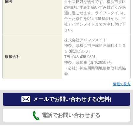
備考
クセス良好な物件です。横浜市泉区
の相鉄いずみ野線いずみ野近くが快
適に過ごせます。ライフスタイルに
合った条件を045-438-9891から、当
社アパマンメイトまでお申し付け下
さい。
株式会社アパマンメイト
神奈川県横浜市戸塚区戸塚町４１０
５ 渡辺ビル３Ｆ
取扱会社
TEL:045-438-9891
神奈川県知事 (3) 第29387号
（公社）神奈川県宅地建物取引業協
会
情報の見方
メールでお問い合わせする(無料)
電話でお問い合わせする