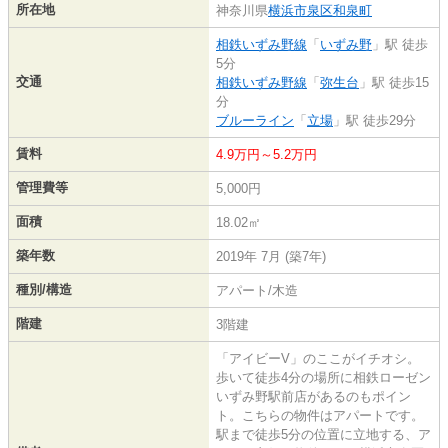
所在地
神奈川県
横浜市泉区
和泉町
相鉄いずみ野線
「
いずみ野
」駅 徒歩
5分
交通
相鉄いずみ野線
「
弥生台
」駅 徒歩15
分
ブルーライン
「
立場
」駅 徒歩29分
賃料
4.9万円～5.2万円
管理費等
5,000円
面積
18.02㎡
築年数
2019年 7月 (築7年)
種別/構造
アパート/木造
階建
3階建
「アイビーV」のここがイチオシ。
歩いて徒歩4分の場所に相鉄ローゼン
いずみ野駅前店があるのもポイン
ト。こちらの物件はアパートです。
駅まで徒歩5分の位置に立地する、ア