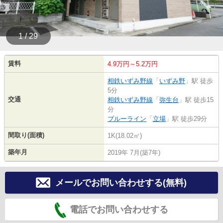
1 / 29
賃料
4.9万円～5.2万円
相鉄いずみ野線
「
いずみ野
」駅 徒歩
5分
交通
相鉄いずみ野線
「
弥生台
」駅 徒歩15
分
ブルーライン
「
立場
」駅 徒歩29分
間取り(面積)
1K(18.02㎡)
築年月
2019年 7月(築7年)
メールでお問い合わせする(無料)
電話でお問い合わせする