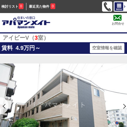
0
0
検討リスト
最近見た物件
お問合せ
アイビーV（
3
室）
賃料
4.9
万円～
空室情報を確認