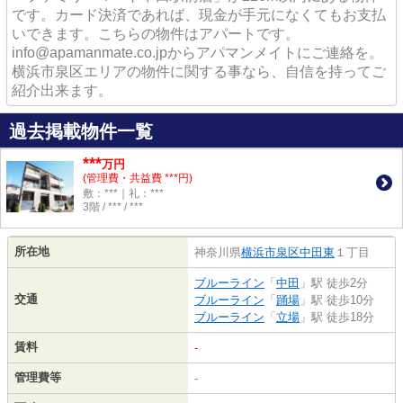
です。カード決済であれば、現金が手元になくてもお支払
いできます。こちらの物件はアパートです。
info@apamanmate.co.jpからアパマンメイトにご連絡を。
横浜市泉区エリアの物件に関する事なら、自信を持ってご
紹介出来ます。
過去掲載物件一覧
***
万円
(管理費・共益費 ***円)
敷：***｜礼：***
3階 / *** / ***
所在地
神奈川県
横浜市泉区
中田東
１丁目
ブルーライン
「
中田
」駅 徒歩2分
交通
ブルーライン
「
踊場
」駅 徒歩10分
ブルーライン
「
立場
」駅 徒歩18分
賃料
-
管理費等
-