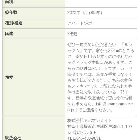
面積
-
築年数
2023年 3月 (築3年)
種別/構造
アパート/木造
階建
3階建
ぜひ一度見ていただきたい、「ルラ
ックＡ」です。家から222mのところ
に、薬や日用品を買うのに便利なハ
ックドラッグ中田店があります。こ
ちらの物件はアパートです。カード
決済であれば、現金が手元になくて
備考
もお支払いできます。こちらの物件
もステキですが、ご覧になられた物
件は当社で取り扱っている一部で
す。横浜市泉区地域で更に物件情報
をお求めなら、info@apamanmate.c
o.jpまでご連絡ください。
株式会社アパマンメイト
神奈川県横浜市戸塚区戸塚町４１０
５ 渡辺ビル３Ｆ
取扱会社
TEL:045-438-9891