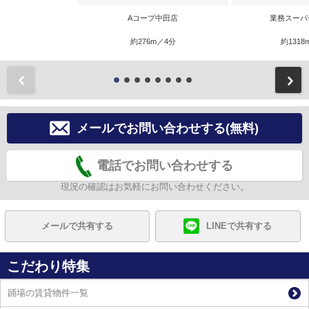
Aコープ中田店
業務スーパ
約276m／4分
約1318
前
メールでお問い合わせする(無料)
電話でお問い合わせする
現況の確認はお気軽にお問い合わせください。
メールで共有する
LINEで共有する
こだわり特集
踊場の賃貸物件一覧