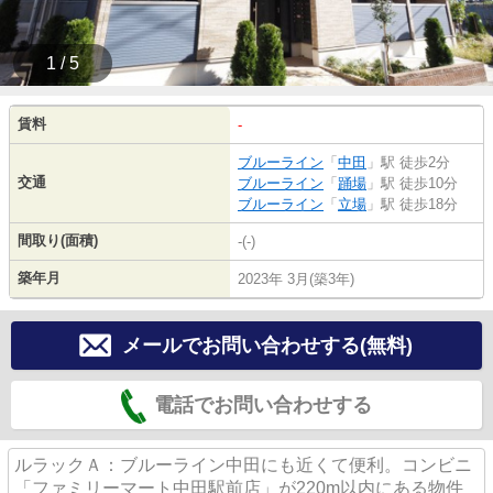
1 / 5
賃料
-
ブルーライン
「
中田
」駅 徒歩2分
交通
ブルーライン
「
踊場
」駅 徒歩10分
ブルーライン
「
立場
」駅 徒歩18分
間取り(面積)
-(-)
築年月
2023年 3月(築3年)
メールでお問い合わせする(無料)
電話でお問い合わせする
ルラックＡ：ブルーライン中田にも近くて便利。コンビニ
「ファミリーマート中田駅前店」が220m以内にある物件