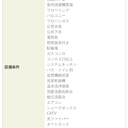
室内洗濯機置場
フローリング
バルコニー
プロパンガス
公営水道
公共下水
電気有
照明器具付き
駐輪場
ガスコンロ
コンロ２口以上
システムキッチン
設備条件
バス・トイレ別
追焚機能浴室
浴室乾燥機
温水洗浄便座
洗髪洗面化粧台
独立洗面台
エアコン
シューズボックス
CATV
光ファイバー
オートロック