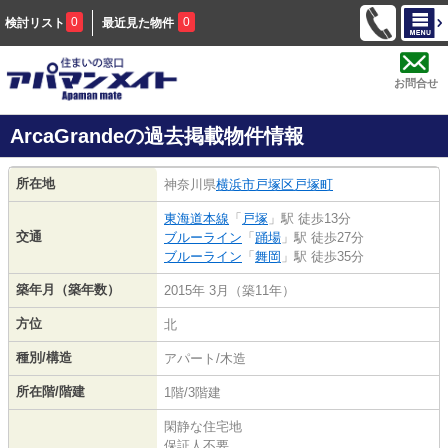
0
0
検討リスト
最近見た物件
お問合せ
ArcaGrandeの過去掲載物件情報
所在地
神奈川県
横浜市戸塚区
戸塚町
東海道本線
「
戸塚
」駅 徒歩13分
交通
ブルーライン
「
踊場
」駅 徒歩27分
ブルーライン
「
舞岡
」駅 徒歩35分
築年月（築年数）
2015年 3月（築11年）
方位
北
種別/構造
アパート/木造
所在階/階建
1階/3階建
閑静な住宅地
保証人不要