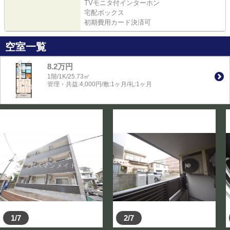
TVモニタ付インターホン
宅配ボックス
初期費用カード決済可
空室一覧
8.2万円
1階/1K/25.73㎡
管理・共益:4,000円/敷:1ヶ月/礼:1ヶ月
1/7
2/7