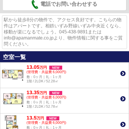
電話でお問い合わせする
駅から徒歩8分の物件で、アクセス良好です。こちらの物
件はアパートです。相鉄いずみ野線いずみ中央近くなら、
移動が楽になるでしょう。045-438-9891または
info@apamanmate.co.jpより、物件情報に関する事をご質
問ください。
空室一覧
13.05
万
円
NEW
(管理費・共益費 6,000円)
敷：0ヶ月｜礼：1ヶ月
1階 / 2LDK / 52.28㎡
13.35
万
円
NEW
(管理費・共益費 6,000円)
敷：0ヶ月｜礼：1ヶ月
1階 / 2LDK / 52.78㎡
13.5
万
円
NEW
(管理費・共益費 6,000円)
敷：0ヶ月｜礼：1ヶ月