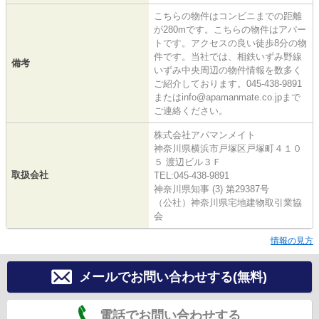
こちらの物件はコンビニまでの距離
が280mです。こちらの物件はアパー
トです。アクセスの良い徒歩8分の物
件です。当社では、相鉄いずみ野線
備考
いずみ中央周辺の物件情報を数多く
ご紹介しております。045-438-9891
またはinfo@apamanmate.co.jpまで
ご連絡ください。
株式会社アパマンメイト
神奈川県横浜市戸塚区戸塚町４１０
５ 渡辺ビル３Ｆ
取扱会社
TEL:045-438-9891
神奈川県知事 (3) 第29387号
（公社）神奈川県宅地建物取引業協
会
情報の見方
メールでお問い合わせする(無料)
電話でお問い合わせする