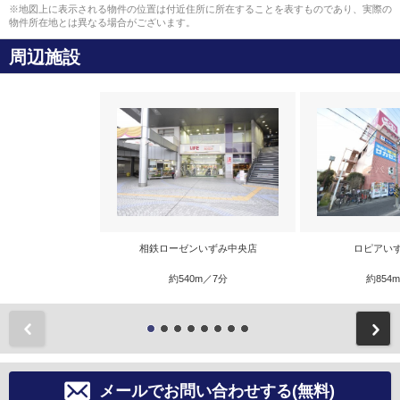
※地図上に表示される物件の位置は付近住所に所在することを表すものであり、実際の
物件所在地とは異なる場合がございます。
周辺施設
相鉄ローゼンいずみ中央店
ロピアい
約540m／7分
約854
前
メールでお問い合わせする(無料)