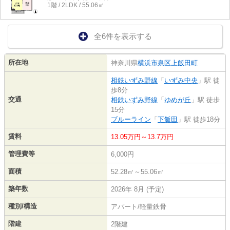
1階 / 2LDK / 55.06㎡
全6件を表示する
所在地
神奈川県
横浜市泉区
上飯田町
相鉄いずみ野線
「
いずみ中央
」駅 徒
歩8分
交通
相鉄いずみ野線
「
ゆめが丘
」駅 徒歩
15分
ブルーライン
「
下飯田
」駅 徒歩18分
賃料
13.05万円～13.7万円
管理費等
6,000円
面積
52.28㎡～55.06㎡
築年数
2026年 8月 (予定)
種別/構造
アパート/軽量鉄骨
階建
2階建