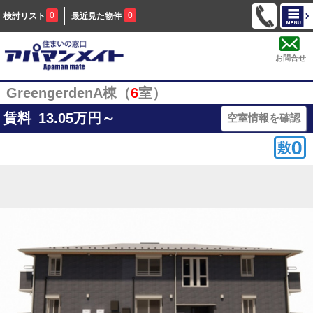
0
0
検討リスト
最近見た物件
お問合せ
GreengerdenA棟（
6
室）
賃料
13.05
万円～
空室情報を確認