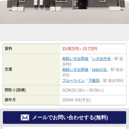
賃料
13.05万円～13.7万円
相鉄いずみ野線
「
いずみ中央
」駅 徒
歩8分
交通
相鉄いずみ野線
「
ゆめが丘
」駅 徒歩
15分
ブルーライン
「
下飯田
」駅 徒歩18分
間取り(面積)
2LDK(52.28㎡～55.06㎡)
築年月
2026年 8月(予定)
メールでお問い合わせする(無料)