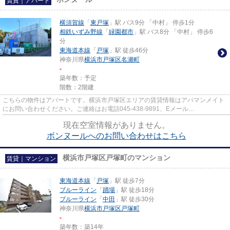
賃貸｜アパート
横須賀線
「
東戸塚
」駅 バス9分 「中村」 停歩1分
相鉄いずみ野線
「
緑園都市
」駅 バス8分 「中村」 停歩6
分
東海道本線
「
戸塚
」駅 徒歩46分
神奈川県
横浜市戸塚区
名瀬町
-
築年数：予定
階数：2階建
こちらの物件はアパートです。横浜市戸塚区エリアの賃貸情報はアパマンメイト
にお問い合わせください。ご連絡はお電話045-438-9891、Eメール
info@apamanmate.co.jpまで。
現在空室情報がありません。
ボンヌールへのお問い合わせはこちら
横浜市戸塚区戸塚町のマンション
賃貸｜マンション
東海道本線
「
戸塚
」駅 徒歩7分
ブルーライン
「
踊場
」駅 徒歩18分
ブルーライン
「
中田
」駅 徒歩30分
神奈川県
横浜市戸塚区
戸塚町
-
築年数：築14年