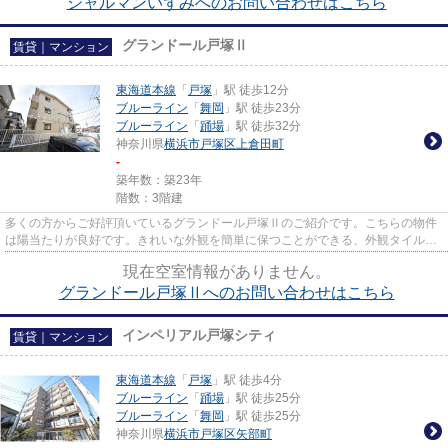
シャルマンいずみへのお問い合わせはこちら
グランドール戸塚Ⅱ
賃貸｜マンション
東海道本線
「
戸塚
」駅 徒歩12分
ブルーライン
「
舞岡
」駅 徒歩23分
ブルーライン
「
踊場
」駅 徒歩32分
神奈川県
横浜市戸塚区
上倉田町
-
築年数：築23年
階数：3階建
多くの方からご好評頂いているグランドール戸塚Ⅱのご紹介です。こちらの物件
は陽当たりが良好です。きれいな外観を簡単に保つことができる、外観タイル張
りとなっております。東海道本...
現在空室情報がありません。
グランドール戸塚Ⅱへのお問い合わせはこちら
インペリアル戸塚シティ
賃貸｜マンション
東海道本線
「
戸塚
」駅 徒歩4分
ブルーライン
「
踊場
」駅 徒歩25分
ブルーライン
「
舞岡
」駅 徒歩25分
神奈川県
横浜市戸塚区
矢部町