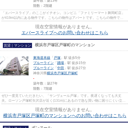
築年数：築13年
階数：2階建
「エバースライブ」のここがイチオシ。コンビニ「ファミリーマート舞岡町店」
が419m以内にある物件です。こちらの物件はアパートです。こちらの物件では
初期費用をカードでお支払いい...
現在空室情報がありません。
エバースライブへのお問い合わせはこちら
横浜市戸塚区戸塚町のマンション
賃貸｜マンション
東海道本線
「
戸塚
」駅 徒歩5分
ブルーライン
「
踊場
」駅 徒歩15分
ブルーライン
「
中田
」駅 徒歩27分
神奈川県
横浜市戸塚区
戸塚町
-
築年数：築27年
階数：7階建
ぜひ一度見ていただきたい、「サンヴェール戸塚」です。夜遅くなっても大丈
夫。ローソン戸塚町矢沢店が近く(131m)にあるので急な買い物に困りにくい立地
です。ウォーキングやランニン...
現在空室情報がありません。
横浜市戸塚区戸塚町のマンションへのお問い合わせはこちら
ボンヌール