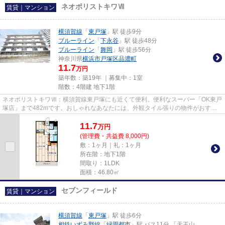
ネオポリストキワⅦ
賃貸｜マンション
横須賀線
「
東戸塚
」駅 徒歩9分
ブルーライン
「
下永谷
」駅 徒歩48分
ブルーライン
「
舞岡
」駅 徒歩56分
神奈川県
横浜市戸塚区
品濃町
11.7
万円
築年数：築19年 ｜募集中：
1室
階数：4階建 地下1階
ネオポリストキワⅦ：横須賀線東戸塚にも近くて便利。便利なスーパー「OK東戸
塚店」まで482mです。おしゃれなあなたには、外観タイル張りの物件がおすす
めです。横須賀線東戸塚近くで快...
11.7
万
円
(管理費・共益費 8,000円)
敷：1ヶ月｜礼：1ヶ月
所在階：地下1階
間取り：1LDK
面積：46.80㎡
セブンフィールド
賃貸｜マンション
横須賀線
「
東戸塚
」駅 徒歩6分
相鉄いずみ野線
「
緑園都市
」駅 バス11分 「天王山