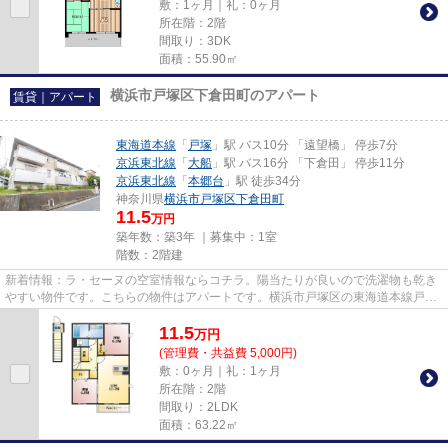
敷：1ヶ月｜礼：0ヶ月
所在階：2階
間取り：3DK
面積：55.90㎡
横浜市戸塚区下倉田町のアパート
賃貸｜アパート
東海道本線
「
戸塚
」駅 バス10分 「遠望橋」 停歩7分
京浜東北線
「
大船
」駅 バス16分 「下倉田」 停歩11分
京浜東北線
「
本郷台
」駅 徒歩34分
神奈川県
横浜市戸塚区
下倉田町
11.5
万円
築年数：築3年 ｜募集中：
1室
階数：2階建
新着情報：ラ・セーヌの空室情報ならコチラ。陽当たりが良いので洗濯物も乾き
やすい物件です。こちらの物件はアパートです。横浜市戸塚区の東海道本線戸塚
近くが快適に過ごせます。ラ...
11.5
万
円
(管理費・共益費 5,000円)
敷：0ヶ月｜礼：1ヶ月
所在階：2階
間取り：2LDK
面積：63.22㎡