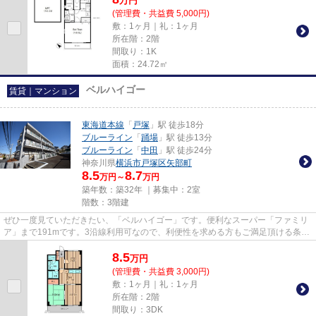
万
円
(管理費・共益費 5,000円)
敷：1ヶ月｜礼：1ヶ月
所在階：2階
間取り：1K
面積：24.72㎡
ベルハイゴー
賃貸｜マンション
東海道本線
「
戸塚
」駅 徒歩18分
ブルーライン
「
踊場
」駅 徒歩13分
ブルーライン
「
中田
」駅 徒歩24分
神奈川県
横浜市戸塚区
矢部町
8.5
8.7
万円～
万円
築年数：築32年 ｜募集中：
2室
階数：3階建
ぜひ一度見ていただきたい、「ベルハイゴー」です。便利なスーパー「ファミリ
ア」まで191mです。3沿線利用可なので、利便性を求める方もご満足頂ける条件
です。造りとデザインに関して...
8.5
万
円
(管理費・共益費 3,000円)
敷：1ヶ月｜礼：1ヶ月
所在階：2階
間取り：3DK