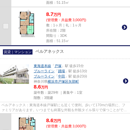
面積：51.15㎡
8.7
万
円
(管理費・共益費 3,000円)
敷：1ヶ月｜礼：1ヶ月
所在階：2階
間取り：3DK
面積：51.15㎡
ベルアネックス
賃貸｜マンション
東海道本線
「
戸塚
」駅 徒歩15分
ブルーライン
「
踊場
」駅 徒歩13分
ブルーライン
「
中田
」駅 徒歩23分
神奈川県
横浜市戸塚区
矢部町
8.6
万円
築年数：築29年 ｜募集中：
1室
階数：3階建
ベルアネックス：東海道本線戸塚駅にも近くて便利。歩いて170mの場所に、フ
ァミリアがあります。いつまでも綺麗な外観を外観タイル張りで保つことができ
ます。電車での移動に利便性を...
8.6
万
円
(管理費・共益費 3,000円)