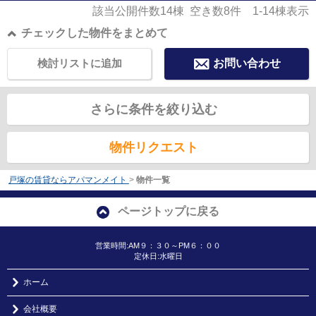
該当公開件数
14
棟 空き数
8
件
1-14
棟表示
チェックした物件をまとめて
検討リストに追加
お問い合わせ
さらに条件を絞り込む
物件リクエスト
戸塚の賃貸ならアパマンメイト
>
物件一覧
ページトップに戻る
営業時間:AM９：３０～PM６：００
定休日:水曜日
ホーム
会社概要