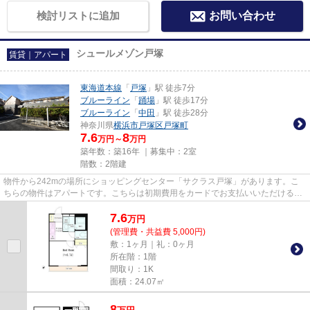
検討リストに追加
お問い合わせ
シュールメゾン戸塚
賃貸｜アパート
東海道本線
「
戸塚
」駅 徒歩7分
ブルーライン
「
踊場
」駅 徒歩17分
ブルーライン
「
中田
」駅 徒歩28分
神奈川県
横浜市戸塚区
戸塚町
7.6
8
万円～
万円
築年数：築16年 ｜募集中：
2室
階数：2階建
物件から242mの場所にショッピングセンター「サクラス戸塚」があります。こ
ちらの物件はアパートです。こちらは初期費用をカードでお支払いいただける物
件です。道が平坦だと買い物も...
7.6
万
円
(管理費・共益費 5,000円)
敷：1ヶ月｜礼：0ヶ月
所在階：1階
間取り：1K
面積：24.07㎡
8