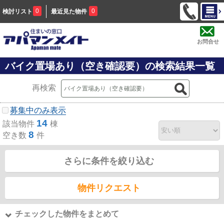
0
0
検討リスト
最近見た物件
お問合せ
バイク置場あり（空き確認要）の検索結果一覧
再検索
募集中のみ表示
14
該当物件
棟
8
空き数
件
さらに条件を絞り込む
物件リクエスト
チェックした物件をまとめて