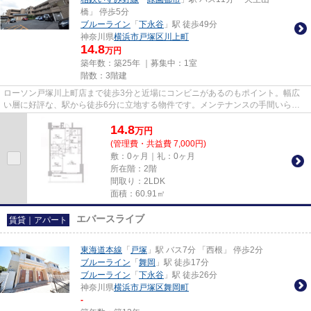
橋」 停歩5分
ブルーライン
「
下永谷
」駅 徒歩49分
神奈川県
横浜市戸塚区
川上町
14.8
万円
築年数：築25年 ｜募集中：
1室
階数：3階建
ローソン戸塚川上町店まで徒歩3分と近場にコンビニがあるのもポイント。幅広
い層に好評な、駅から徒歩6分に立地する物件です。メンテナンスの手間いらず
で嬉しい、外観タイル張りを採...
14.8
万
円
(管理費・共益費 7,000円)
敷：0ヶ月｜礼：0ヶ月
所在階：2階
間取り：2LDK
面積：60.91㎡
エバースライブ
賃貸｜アパート
東海道本線
「
戸塚
」駅 バス7分 「西根」 停歩2分
ブルーライン
「
舞岡
」駅 徒歩17分
ブルーライン
「
下永谷
」駅 徒歩26分
神奈川県
横浜市戸塚区
舞岡町
-