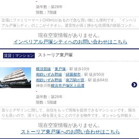
-
築年数：築28年
階数：7階建
近場にファミリーマート(349m)があるので急な買い物にも便利です。「インペリ
アル戸塚シティ」のここがイチオシ。遮音性が高く静かな住環境の鉄筋コンクリ
ート(RC)構造。移動が快適な...
現在空室情報がありません。
インペリアル戸塚シティへのお問い合わせはこちら
ストーリア東戸塚
賃貸｜マンション
横須賀線
「
東戸塚
」駅 徒歩10分
相鉄いずみ野線
「
緑園都市
」駅 徒歩50分
相鉄いずみ野線
「
南万騎が原
」駅 徒歩64分
神奈川県
横浜市戸塚区
上品濃
-
築年数：築26年
階数：5階建
造りとデザインに関して、自信をもって情報を提供できるマンションです。陽当
りも良いので、清々しい朝を迎えることのできる物件です。オシャレな外観タイ
ル張りは、とてもニーズが高...
現在空室情報がありません。
ストーリア東戸塚へのお問い合わせはこちら