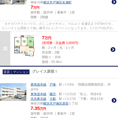
神奈川県
横浜市戸塚区
名瀬町
7
万円
築年数：築35年 ｜募集中：
1室
階数：2階建
「タチカワテラスハウス」のここがイチオシ。マルエツ 名瀬店まで476mです。
コンパクトな間取りで使い勝手のいいアパートになってます。1フロア2住戸の、
プライバシー性も高いアパート...
7
万
円
(管理費・共益費 3,000円)
敷：2ヶ月｜礼：1ヶ月
所在階：2階
間取り：3DK
面積：55.48㎡
グレイス原宿Ⅰ
賃貸｜マンション
東海道本線
「
戸塚
」駅 バス9分 「西横浜国際病院前」 停
歩4分
東海道本線
「
藤沢
」駅 バス21分 「吹上」 停歩4分
京浜東北線
「
大船
」駅 バス17分 「下郷」 停歩12分
神奈川県
横浜市戸塚区
原宿
１丁目
7.35
万円
築年数：築35年 ｜募集中：
1室