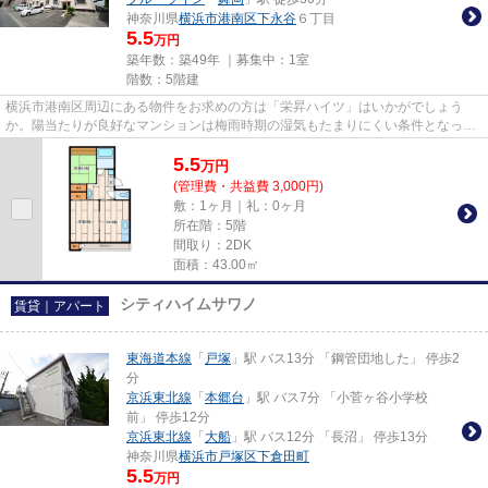
神奈川県
横浜市港南区
下永谷
６丁目
5.5
万円
築年数：築49年 ｜募集中：
1室
階数：5階建
横浜市港南区周辺にある物件をお求めの方は「栄昇ハイツ」はいかがでしょう
か。陽当たりが良好なマンションは梅雨時期の湿気もたまりにくい条件となって
います。こちらの物件はマンシ...
5.5
万
円
(管理費・共益費 3,000円)
敷：1ヶ月｜礼：0ヶ月
所在階：5階
間取り：2DK
面積：43.00㎡
シティハイムサワノ
賃貸｜アパート
東海道本線
「
戸塚
」駅 バス13分 「鋼管団地した」 停歩2
分
京浜東北線
「
本郷台
」駅 バス7分 「小菅ヶ谷小学校
前」 停歩12分
京浜東北線
「
大船
」駅 バス12分 「長沼」 停歩13分
神奈川県
横浜市戸塚区
下倉田町
5.5
万円