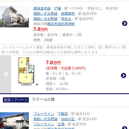
東海道本線
「
戸塚
」駅 バス24分 「学校入口」 停歩5分
相鉄いずみ野線
「
緑園都市
」駅 徒歩18分
相鉄いずみ野線
「
弥生台
」駅 徒歩29分
神奈川県
横浜市泉区
岡津町
7.8
万円
築年数：築32年 ｜募集中：
1室
階数：2階建
コンフォートヒルズ１番館：東海道本線戸塚にも近くて便利。使い勝手のいい間
取りが特徴。こちらの物件は陽当たりが良好な物件になります。
info@apamanmate.co.jpからのお問い合わせも...
7.8
万
円
(管理費・共益費 5,000円)
敷：0ヶ月｜礼：0ヶ月
所在階：1階
間取り：1LDK
面積：45.09㎡
ラテールC棟
賃貸｜アパート
ブルーライン
「
下飯田
」駅 徒歩11分
相鉄いずみ野線
「
ゆめが丘
」駅 徒歩14分
ブルーライン
「
立場
」駅 徒歩30分