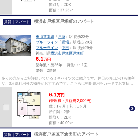
間取り：2DK
面積：37.26㎡
横浜市戸塚区戸塚町のアパート
賃貸｜アパート
東海道本線
「
戸塚
」駅 徒歩22分
ブルーライン
「
踊場
」駅 徒歩20分
ブルーライン
「
中田
」駅 徒歩29分
神奈川県
横浜市戸塚区
戸塚町
6.1
万円
築年数：築36年 ｜募集中：
1室
階数：2階建
多くの方からご好評頂いているミキハイツのご紹介です。休日のお出かけも便利
な、3沿線利用可の物件がおすすめです。こちらは初期費用をカードでお支払い
いただける物件なので、支払い...
6.1
万
円
(管理費・共益費 2,000円)
敷：1ヶ月｜礼：1ヶ月
所在階：2階
間取り：2DK
面積：40.00㎡
横浜市戸塚区下倉田町のアパート
賃貸｜アパート