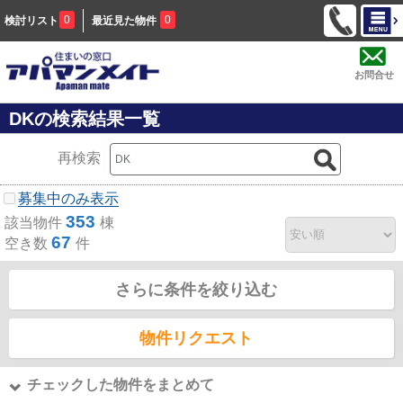
0
0
検討リスト
最近見た物件
お問合せ
DKの検索結果一覧
再検索
募集中のみ表示
353
該当物件
棟
67
空き数
件
さらに条件を絞り込む
物件リクエスト
チェックした物件をまとめて