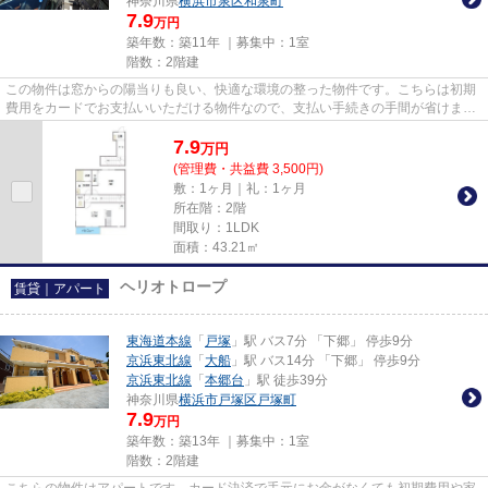
神奈川県
横浜市泉区
和泉町
7.9
万円
築年数：築11年 ｜募集中：
1室
階数：2階建
この物件は窓からの陽当りも良い、快適な環境の整った物件です。こちらは初期
費用をカードでお支払いいただける物件なので、支払い手続きの手間が省けま
す。こちらの物件はアパートで...
7.9
万
円
(管理費・共益費 3,500円)
敷：1ヶ月｜礼：1ヶ月
所在階：2階
間取り：1LDK
面積：43.21㎡
ヘリオトロープ
賃貸｜アパート
東海道本線
「
戸塚
」駅 バス7分 「下郷」 停歩9分
京浜東北線
「
大船
」駅 バス14分 「下郷」 停歩9分
京浜東北線
「
本郷台
」駅 徒歩39分
神奈川県
横浜市戸塚区
戸塚町
7.9
万円
築年数：築13年 ｜募集中：
1室
階数：2階建