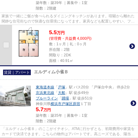
築年数：築39年 ｜募集中：
1室
階数：2階建
家族で一緒にご飯が食べられるダイニングキッチンがあります。喧騒から離れた
閑静な住宅街なので快適な住環境になってます。家具なども配置しやすい、フロ
ーリングとなっています。横...
5.5
万
円
(管理費・共益費 4,000円)
敷：1ヶ月｜礼：0ヶ月
所在階：2階
間取り：2DK
面積：40.91㎡
エルディム小雀Ｂ
賃貸｜アパート
東海道本線
「
戸塚
」駅 バス20分 「戸塚台中央」 停歩2分
京浜東北線
「
大船
」駅 徒歩49分
ブルーライン
「
踊場
」駅 徒歩51分
神奈川県
横浜市戸塚区
原宿
１丁目
5.7
万円
築年数：築35年 ｜募集中：
1室
階数：2階建
「エルディム小雀Ｂ」のここがイチオシ。ATMに行かずとも、初期費用や家賃を
カードで決済できます。こちらの物件はアパートです。高ニーズである、陽当り