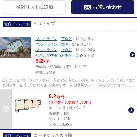
検討リストに追加
お問い合わせ
ヒルトップ
賃貸｜アパート
ブルーライン
「
下永谷
」駅 徒歩5分
ブルーライン
「
舞岡
」駅 徒歩17分
ブルーライン
「
上永谷
」駅 徒歩20分
神奈川県
横浜市港南区
下永谷
３丁目
5.2
万円
築年数：築36年 ｜募集中：
1室
階数：2階建
近くにはセブンイレブン横浜下永谷駅前店(徒歩6分)がありちょっとした買い物に
便利です。徒歩5分に駅がある物件です。初期費用のカード決済ができます。こ
ちらの物件はアパートです。...
5.2
万
円
(管理費・共益費 4,000円)
敷：1ヶ月｜礼：0ヶ月
所在階：1階
間取り：2DK
面積：33.95㎡
コーポジュネスＡ棟
賃貸｜アパート