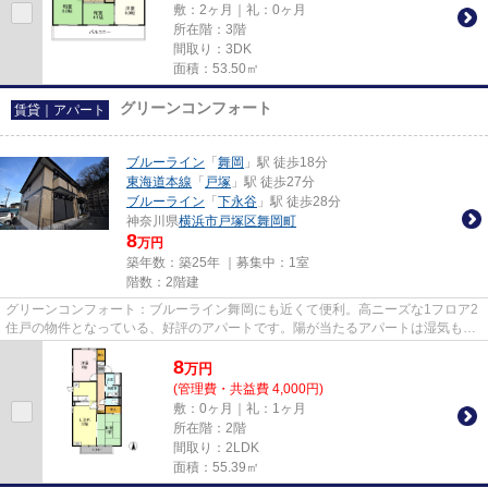
敷：2ヶ月｜礼：0ヶ月
所在階：3階
間取り：3DK
面積：53.50㎡
グリーンコンフォート
賃貸｜アパート
ブルーライン
「
舞岡
」駅 徒歩18分
東海道本線
「
戸塚
」駅 徒歩27分
ブルーライン
「
下永谷
」駅 徒歩28分
神奈川県
横浜市戸塚区
舞岡町
8
万円
築年数：築25年 ｜募集中：
1室
階数：2階建
グリーンコンフォート：ブルーライン舞岡にも近くて便利。高ニーズな1フロア2
住戸の物件となっている、好評のアパートです。陽が当たるアパートは湿気も少
なく健康な毎日を過ごせます...
8
万
円
(管理費・共益費 4,000円)
敷：0ヶ月｜礼：1ヶ月
所在階：2階
間取り：2LDK
面積：55.39㎡