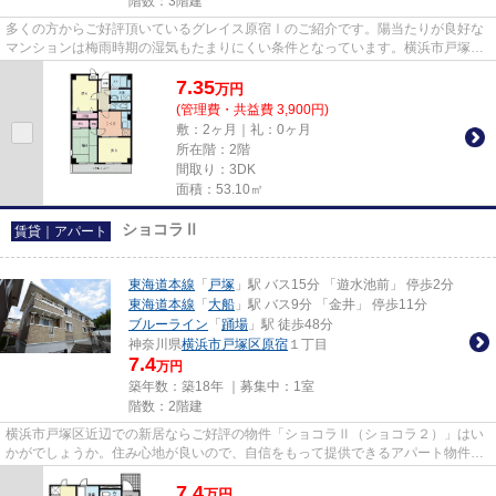
階数：3階建
多くの方からご好評頂いているグレイス原宿Ⅰのご紹介です。陽当たりが良好な
マンションは梅雨時期の湿気もたまりにくい条件となっています。横浜市戸塚区
エリアの賃貸情報がアパマンメ...
7.35
万
円
(管理費・共益費 3,900円)
敷：2ヶ月｜礼：0ヶ月
所在階：2階
間取り：3DK
面積：53.10㎡
ショコラⅡ
賃貸｜アパート
東海道本線
「
戸塚
」駅 バス15分 「遊水池前」 停歩2分
東海道本線
「
大船
」駅 バス9分 「金井」 停歩11分
ブルーライン
「
踊場
」駅 徒歩48分
神奈川県
横浜市戸塚区
原宿
１丁目
7.4
万円
築年数：築18年 ｜募集中：
1室
階数：2階建
横浜市戸塚区近辺での新居ならご好評の物件「ショコラⅡ（ショコラ２）」はい
かがでしょうか。住み心地が良いので、自信をもって提供できるアパート物件。
株式会社アパマンメイトがお勧...
7.4
万
円