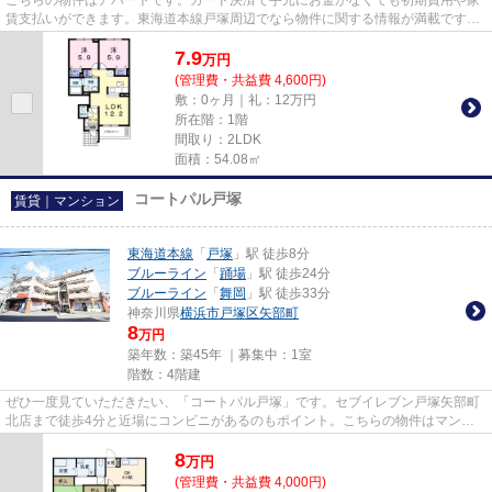
こちらの物件はアパートです。カード決済で手元にお金がなくても初期費用や家
賃支払いができます。東海道本線戸塚周辺でなら物件に関する情報が満載です。
045-438-9891からアパマンメ...
7.9
万
円
(管理費・共益費 4,600円)
敷：0ヶ月｜礼：12万円
所在階：1階
間取り：2LDK
面積：54.08㎡
コートパル戸塚
賃貸｜マンション
東海道本線
「
戸塚
」駅 徒歩8分
ブルーライン
「
踊場
」駅 徒歩24分
ブルーライン
「
舞岡
」駅 徒歩33分
神奈川県
横浜市戸塚区
矢部町
8
万円
築年数：築45年 ｜募集中：
1室
階数：4階建
ぜひ一度見ていただきたい、「コートパル戸塚」です。セブイレブン戸塚矢部町
北店まで徒歩4分と近場にコンビニがあるのもポイント。こちらの物件はマンシ
ョンです。3沿線利用可の物件...
8
万
円
(管理費・共益費 4,000円)