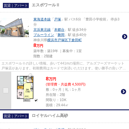
エスポワールⅡ
賃貸｜アパート
東海道本線
「
戸塚
」駅 バス6分 「豊田小学校前」 停歩3
分
京浜東北線
「
本郷台
」駅 徒歩34分
ブルーライン
「
舞岡
」駅 徒歩40分
神奈川県
横浜市戸塚区
下倉田町
8
万円
築年数：築19年 ｜募集中：
1室
階数：2階建
エスポワールⅡの詳しい情報。歩いて441mの場所に、アルズフーズマーケット
戸塚店があります。初期費用はカードで決済いただけます。使い勝手の良いアパ
ートでイチオシの物件です。当社...
8
万
円
(管理費・共益費 4,500円)
敷：0ヶ月｜礼：1ヶ月
所在階：2階
間取り：1DK
面積：29.44㎡
ロイヤルハイム高砂
賃貸｜アパート