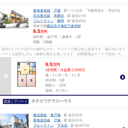
東海道本線
「
戸塚
」駅 バス11分 「下倉田花立」 停歩2分
京浜東北線
「
本郷台
」駅 徒歩27分
ブルーライン
「
舞岡
」駅 徒歩44分
神奈川県
横浜市戸塚区
下倉田町
6.5
万円
築年数：築37年 ｜募集中：
1室
階数：2階建
好評の1フロア2住戸の物件なので、アパートの独立性も良好です。陽が当たるア
パートは湿気も少なく健康な毎日を過ごせます。初期費用はカードで決済いただ
けます。こちらの物件はアパ...
6.5
万
円
(管理費・共益費 2,000円)
敷：2ヶ月｜礼：1ヶ月
所在階：1階
間取り：2DK
面積：37.20㎡
タチカワテラスハウス
賃貸｜アパート
横須賀線
「
東戸塚
」駅 徒歩20分
東海道本線
「
戸塚
」駅 徒歩41分
ブルーライン
「
下永谷
」駅 徒歩47分