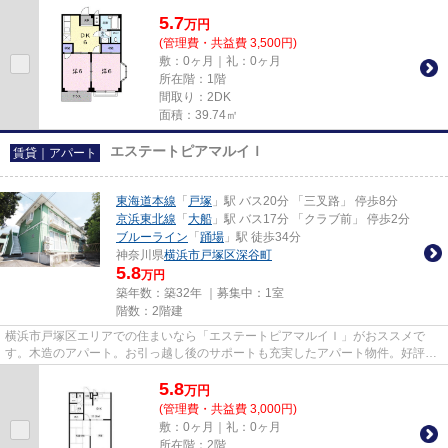
の良い環境を実現した物件とな...
5.7
万
円
(管理費・共益費 3,500円)
敷：0ヶ月｜礼：0ヶ月
所在階：1階
間取り：2DK
面積：39.74㎡
エステートピアマルイＩ
賃貸｜アパート
東海道本線
「
戸塚
」駅 バス20分 「三叉路」 停歩8分
京浜東北線
「
大船
」駅 バス17分 「クラブ前」 停歩2分
ブルーライン
「
踊場
」駅 徒歩34分
神奈川県
横浜市戸塚区
深谷町
5.8
万円
築年数：築32年 ｜募集中：
1室
階数：2階建
横浜市戸塚区エリアでの住まいなら「エステートピアマルイＩ」がおススメで
す。木造のアパート。お引っ越し後のサポートも充実したアパート物件。好評の
エアコン付きのアパートなので...
5.8
万
円
(管理費・共益費 3,000円)
敷：0ヶ月｜礼：0ヶ月
所在階：2階