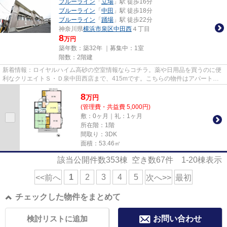
ブルーライン
「
立場
」駅 徒歩16分
ブルーライン
「
中田
」駅 徒歩18分
ブルーライン
「
踊場
」駅 徒歩22分
神奈川県
横浜市泉区
中田西
４丁目
8
万円
築年数：築32年 ｜募集中：
1室
階数：2階建
新着情報：ロイヤルハイム高砂の空室情報ならコチラ。薬や日用品を買うのに便
利なクリエイトＳ・Ｄ泉中田西店まで、415mです。こちらの物件はアパートで
す。眺望良好で景色が楽しめま...
8
万
円
(管理費・共益費 5,000円)
敷：0ヶ月｜礼：1ヶ月
所在階：1階
間取り：3DK
面積：53.46㎡
該当公開件数
353
棟 空き数
67
件
1-20
棟表示
1
2
3
4
5
<<前へ
次へ>>
最初
チェックした物件をまとめて
検討リストに追加
お問い合わせ