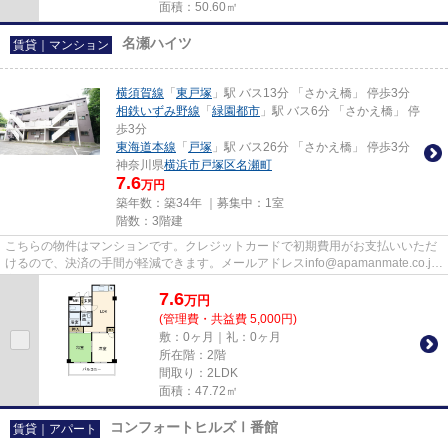
面積：50.60㎡
名瀬ハイツ
賃貸｜マンション
横須賀線
「
東戸塚
」駅 バス13分 「さかえ橋」 停歩3分
相鉄いずみ野線
「
緑園都市
」駅 バス6分 「さかえ橋」 停
歩3分
東海道本線
「
戸塚
」駅 バス26分 「さかえ橋」 停歩3分
神奈川県
横浜市戸塚区
名瀬町
7.6
万円
築年数：築34年 ｜募集中：
1室
階数：3階建
こちらの物件はマンションです。クレジットカードで初期費用がお支払いいただ
けるので、決済の手間が軽減できます。メールアドレスinfo@apamanmate.co.jp
宛にお問い合わせください。お...
7.6
万
円
(管理費・共益費 5,000円)
敷：0ヶ月｜礼：0ヶ月
所在階：2階
間取り：2LDK
面積：47.72㎡
コンフォートヒルズⅠ番館
賃貸｜アパート