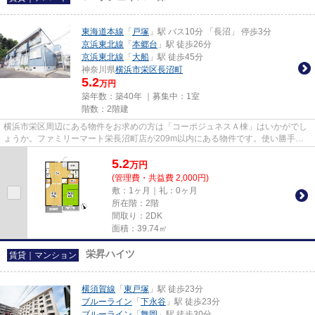
東海道本線
「
戸塚
」駅 バス10分 「長沼」 停歩3分
京浜東北線
「
本郷台
」駅 徒歩26分
京浜東北線
「
大船
」駅 徒歩45分
神奈川県
横浜市栄区
長沼町
5.2
万円
築年数：築40年 ｜募集中：
1室
階数：2階建
横浜市栄区周辺にある物件をお求めの方は「コーポジュネスＡ棟」はいかがでし
ょうか。ファミリーマート栄長沼町店が209m以内にある物件です。使い勝手の
よい間取りがポイントのアパー...
5.2
万
円
(管理費・共益費 2,000円)
敷：1ヶ月｜礼：0ヶ月
所在階：2階
間取り：2DK
面積：39.74㎡
栄昇ハイツ
賃貸｜マンション
横須賀線
「
東戸塚
」駅 徒歩23分
ブルーライン
「
下永谷
」駅 徒歩23分
ブルーライン
「
舞岡
」駅 徒歩30分