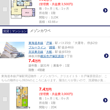
(管理費・共益費 3,500円)
敷：0ヶ月｜礼：1ヶ月
所在階：1階
間取り：1LDK
面積：43.66㎡
メゾンカワベ
賃貸｜マンション
東海道本線
「
戸塚
」駅 バス15分 「大運寺」 停歩2分
ブルーライン
「
踊場
」駅 徒歩46分
京浜東北線
「
大船
」駅 徒歩53分
神奈川県
横浜市戸塚区
原宿
２丁目
7.4
万円
築年数：築31年 ｜募集中：
1室
階数：4階建
東海道本線戸塚駅周辺物件：メゾンカワベ。クリエイトＳ・Ｄ戸塚原宿店が、こ
ちらの物件から392mのところにあります。陽当たりが良いので、洗濯物が臭わ
ずに乾きます。設備充実、防犯...
7.4
万
円
(管理費・共益費 3,000円)
敷：1ヶ月｜礼：0ヶ月
所在階：1階
間取り：2DK