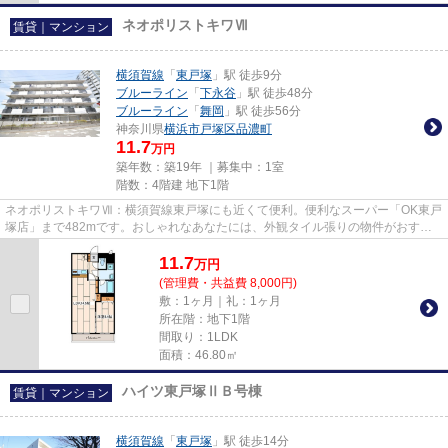
ネオポリストキワⅦ
賃貸｜マンション
横須賀線
「
東戸塚
」駅 徒歩9分
ブルーライン
「
下永谷
」駅 徒歩48分
ブルーライン
「
舞岡
」駅 徒歩56分
神奈川県
横浜市戸塚区
品濃町
11.7
万円
築年数：築19年 ｜募集中：
1室
階数：4階建 地下1階
ネオポリストキワⅦ：横須賀線東戸塚にも近くて便利。便利なスーパー「OK東戸
塚店」まで482mです。おしゃれなあなたには、外観タイル張りの物件がおすす
めです。横須賀線東戸塚近くで快...
11.7
万
円
(管理費・共益費 8,000円)
敷：1ヶ月｜礼：1ヶ月
所在階：地下1階
間取り：1LDK
面積：46.80㎡
ハイツ東戸塚ⅡＢ号棟
賃貸｜マンション
横須賀線
「
東戸塚
」駅 徒歩14分