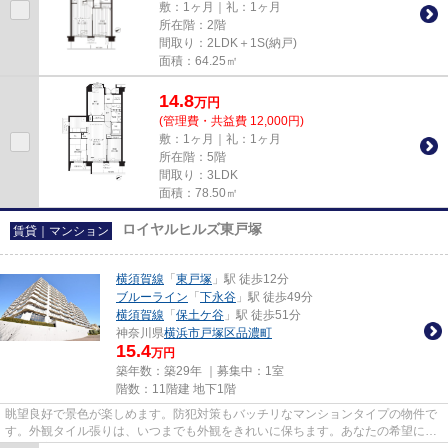
敷：1ヶ月｜礼：1ヶ月
所在階：2階
間取り：2LDK＋1S(納戸)
面積：64.25㎡
14.8
万
円
(管理費・共益費 12,000円)
敷：1ヶ月｜礼：1ヶ月
所在階：5階
間取り：3LDK
面積：78.50㎡
ロイヤルヒルズ東戸塚
賃貸｜マンション
横須賀線
「
東戸塚
」駅 徒歩12分
ブルーライン
「
下永谷
」駅 徒歩49分
横須賀線
「
保土ケ谷
」駅 徒歩51分
神奈川県
横浜市戸塚区
品濃町
15.4
万円
築年数：築29年 ｜募集中：
1室
階数：11階建 地下1階
眺望良好で景色が楽しめます。防犯対策もバッチリなマンションタイプの物件で
す。外観タイル張りは、いつまでも外観をきれいに保ちます。あなたの希望に合