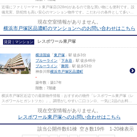
近場にファミリーマート東戸塚店(328m)があるので急な買い物にも便利です。設
備充実、防犯性も高い安心のマンション物件です。こだわりの条件として多い、
徒歩7分に駅のある物件です。...
現在空室情報がありません。
横浜市戸塚区品濃町のマンションへのお問い合わせはこちら
レスポワール東戸塚
賃貸｜マンション
横須賀線
「
東戸塚
」駅 徒歩3分
ブルーライン
「
下永谷
」駅 徒歩46分
ブルーライン
「
舞岡
」駅 徒歩53分
神奈川県
横浜市戸塚区
品濃町
-
築年数：築17年
階数：7階建
横浜市戸塚区近辺での最新物件情報：おすすめの物件「レスポワール東戸塚（レ
スポワールヒガシトツカ）」。調理がしやすい二口コンロ、一気に2品のお料理
がつくれます。入居の当日から...
現在空室情報がありません。
レスポワール東戸塚へのお問い合わせはこちら
該当公開件数
61
棟 空き数
19
件
1-20
棟表示