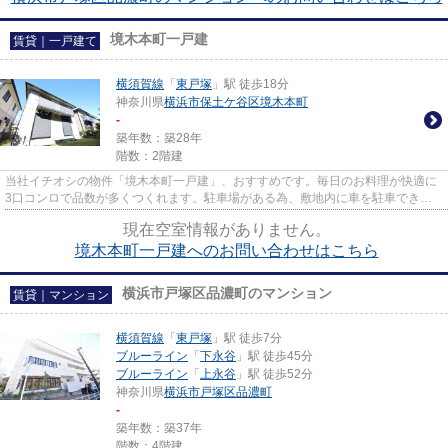
境木本町一戸建
賃貸｜一戸建て
横須賀線
「
東戸塚
」駅 徒歩18分
神奈川県
横浜市保土ケ谷区
境木本町
-
築年数：築28年
階数：2階建
当社イチオシの物件「境木本町一戸建」、おすすめです。毎日のお料理が快適に
3口コンロで品数が多くつくれます。駐車場がある為、敷地内に車を駐車できま
す。強度の高い軽量鉄骨造、安...
現在空室情報がありません。
境木本町一戸建へのお問い合わせはこちら
横浜市戸塚区品濃町のマンション
賃貸｜マンション
横須賀線
「
東戸塚
」駅 徒歩7分
ブルーライン
「
下永谷
」駅 徒歩45分
ブルーライン
「
上永谷
」駅 徒歩52分
神奈川県
横浜市戸塚区
品濃町
-
築年数：築37年
階数：4階建