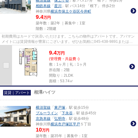
横須賀線
「
保土ケ谷
」駅 バス17分 「根下」 停歩2分
相鉄本線
「
星川
」駅 バス14分 「根下」 停歩2分
神奈川県
横浜市保土ケ谷区
今井町
9.4
万円
築年数：築2年 ｜募集中：
1室
階数：2階建
初期費用はカードで決済いただけます。こちらの物件はアパートです。アパマン
メイトには賃貸情報が豊富にございます。ぜひお気軽に045-438-9891または
info@apamanmate.co.jpへお問い合...
9.4
万
円
(管理費・共益費 -)
敷：1ヶ月｜礼：1ヶ月
所在階：2階
間取り：2LDK
面積：53.74㎡
相澤ハイツ
賃貸｜アパート
横須賀線
「
東戸塚
」駅 徒歩15分
ブルーライン
「
下永谷
」駅 徒歩45分
京急本線
「
弘明寺
」駅 徒歩48分
神奈川県
横浜市戸塚区
平戸
５丁目
10
万円
築年数：築35年 ｜募集中：
1室