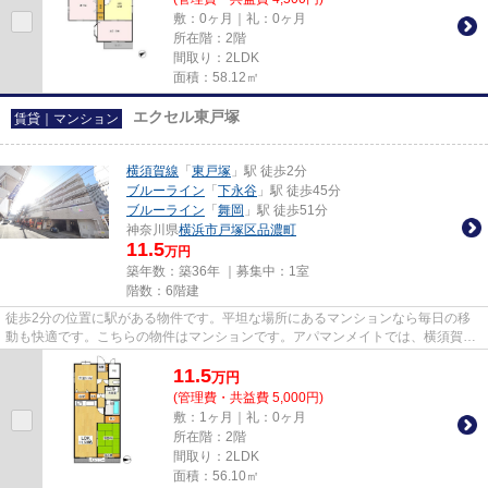
敷：0ヶ月｜礼：0ヶ月
所在階：2階
間取り：2LDK
面積：58.12㎡
エクセル東戸塚
賃貸｜マンション
横須賀線
「
東戸塚
」駅 徒歩2分
ブルーライン
「
下永谷
」駅 徒歩45分
ブルーライン
「
舞岡
」駅 徒歩51分
神奈川県
横浜市戸塚区
品濃町
11.5
万円
築年数：築36年 ｜募集中：
1室
階数：6階建
徒歩2分の位置に駅がある物件です。平坦な場所にあるマンションなら毎日の移
動も快適です。こちらの物件はマンションです。アパマンメイトでは、横須賀線
東戸塚を中心に数多くの不動産...
11.5
万
円
(管理費・共益費 5,000円)
敷：1ヶ月｜礼：0ヶ月
所在階：2階
間取り：2LDK
面積：56.10㎡