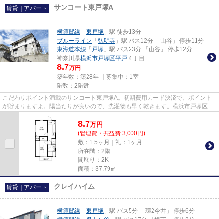
サンコート東戸塚A
賃貸｜アパート
横須賀線
「
東戸塚
」駅 徒歩13分
ブルーライン
「
弘明寺
」駅 バス12分 「山谷」 停歩11分
東海道本線
「
戸塚
」駅 バス23分 「山谷」 停歩12分
神奈川県
横浜市戸塚区
平戸
４丁目
8.7
万円
築年数：築28年 ｜募集中：
1室
階数：2階建
こだわりポイント満載のサンコート東戸塚A。初期費用カード決済で、ポイント
が貯まりますよ。陽当たりが良いので、洗濯物も早く乾きます。横浜市戸塚区エ
リアにある賃貸情報のことなら...
8.7
万
円
(管理費・共益費 3,000円)
敷：1.5ヶ月｜礼：1ヶ月
所在階：2階
間取り：2K
面積：37.79㎡
クレイハイム
賃貸｜アパート
横須賀線
「
東戸塚
」駅 バス5分 「環2今井」 停歩6分