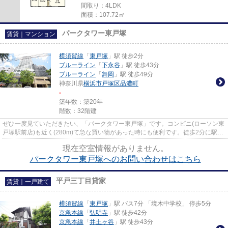
間取り：4LDK
面積：107.72㎡
パークタワー東戸塚
賃貸｜マンション
横須賀線
「
東戸塚
」駅 徒歩2分
ブルーライン
「
下永谷
」駅 徒歩43分
ブルーライン
「
舞岡
」駅 徒歩49分
神奈川県
横浜市戸塚区
品濃町
-
築年数：築20年
階数：32階建
ぜひ一度見ていただきたい、「パークタワー東戸塚」です。コンビニ(ローソン東
戸塚駅前店)も近く(280m)て急な買い物があった時にも便利です。徒歩2分に駅が
あるので、歩きでも楽々とア...
現在空室情報がありません。
パークタワー東戸塚へのお問い合わせはこちら
平戸三丁目貸家
賃貸｜一戸建て
横須賀線
「
東戸塚
」駅 バス7分 「境木中学校」 停歩5分
京急本線
「
弘明寺
」駅 徒歩42分
京急本線
「
井土ヶ谷
」駅 徒歩43分