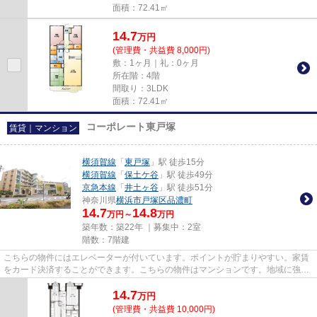
面積：72.41㎡
14.7
万
円
(管理費・共益費 8,000円)
敷：1ヶ月｜礼：0ヶ月
所在階：4階
間取り：3LDK
面積：72.41㎡
コーポレート東戸塚
賃貸｜マンション
横須賀線
「
東戸塚
」駅 徒歩15分
横須賀線
「
保土ケ谷
」駅 徒歩49分
京急本線
「
井土ヶ谷
」駅 徒歩51分
神奈川県
横浜市戸塚区
品濃町
14.7
14.8
万円～
万円
築年数：築22年 ｜募集中：
2室
階数：7階建
こちらの物件にはエレベーターが付いています。ポイントが貯まりやすい。家賃
をカード決済することができます。こちらの物件はマンションです。地域に強い
当社だから、横浜市戸塚区エ...
14.7
万
円
(管理費・共益費 10,000円)