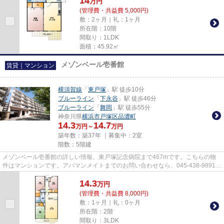
14
万
円
(管理費・共益費 5,000円)
敷：2ヶ月｜礼：1ヶ月
所在階：10階
間取り：1LDK
面積：45.92㎡
メゾンベール壱番館
賃貸｜マンション
横須賀線
「
東戸塚
」駅 徒歩10分
ブルーライン
「
下永谷
」駅 徒歩46分
ブルーライン
「
舞岡
」駅 徒歩55分
神奈川県
横浜市戸塚区
品濃町
14.3
14.7
万円～
万円
築年数：築37年 ｜募集中：
2室
階数：5階建
メゾンベール壱番館の詳しい情報。東戸塚記念病院まで467mです。こちらの物
件はマンションです。アパマンメイトまでのお問い合わせなら、045-438-9891か
ら遠慮なくどうぞ。横浜市戸塚...
14.3
万
円
(管理費・共益費 8,000円)
敷：1ヶ月｜礼：0ヶ月
所在階：2階
間取り：3LDK