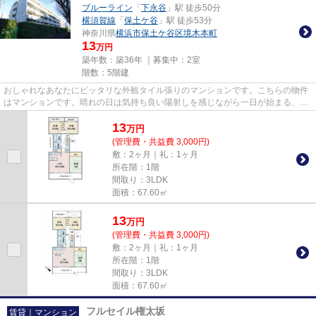
ブルーライン
「
下永谷
」駅 徒歩50分
横須賀線
「
保土ケ谷
」駅 徒歩53分
神奈川県
横浜市保土ケ谷区
境木本町
13
万円
築年数：築36年 ｜募集中：
2室
階数：5階建
おしゃれなあなたにピッタリな外観タイル張りのマンションです。こちらの物件
はマンションです。晴れの日は気持ち良い陽射しを感じながら一日が始まる、魅
力溢れる物件です。駅近くに...
13
万
円
(管理費・共益費 3,000円)
敷：2ヶ月｜礼：1ヶ月
所在階：1階
間取り：3LDK
面積：67.60㎡
13
万
円
(管理費・共益費 3,000円)
敷：2ヶ月｜礼：1ヶ月
所在階：1階
間取り：3LDK
面積：67.60㎡
フルセイル権太坂
賃貸｜マンション