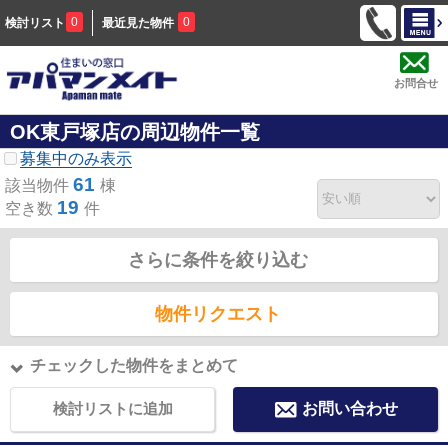
0
0
検討リスト
最近見た物件
お問合せ
OK東戸塚店の周辺物件一覧
募集中のみ表示
61
該当物件
棟
19
空き数
件
さらに条件を絞り込む
物件リクエスト
チェックした物件をまとめて
検討リストに追加
お問い合わせ