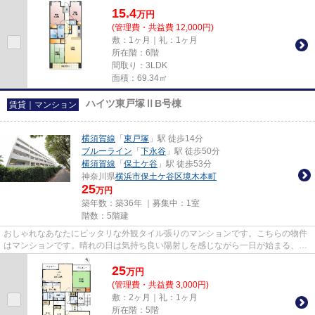
う不動産情報を、経験と知識...
15.4
万
円
(管理費・共益費 12,000円)
敷：1ヶ月｜礼：1ヶ月
所在階：6階
間取り：3LDK
面積：69.34㎡
ハイツ東戸塚ⅡB号棟
賃貸｜マンション
横須賀線
「
東戸塚
」駅 徒歩14分
ブルーライン
「
下永谷
」駅 徒歩50分
横須賀線
「
保土ケ谷
」駅 徒歩53分
神奈川県
横浜市保土ケ谷区
境木本町
25
万円
築年数：築36年 ｜募集中：
1室
階数：5階建
おしゃれなあなたにピッタリな外観タイル張りのマンションです。こちらの物件
はマンションです。晴れの日は気持ち良い陽射しを感じながら一日が始まる、魅
力溢れる物件です。info@apam...
25
万
円
(管理費・共益費 3,000円)
敷：2ヶ月｜礼：1ヶ月
所在階：5階