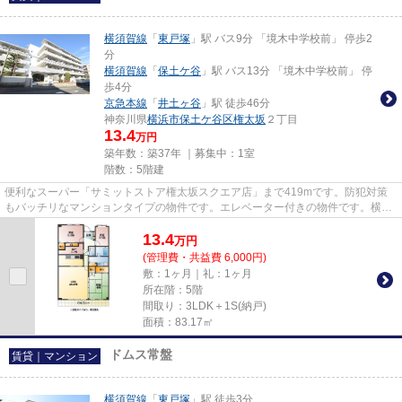
横須賀線
「
東戸塚
」駅 バス9分 「境木中学校前」 停歩2
分
横須賀線
「
保土ケ谷
」駅 バス13分 「境木中学校前」 停
歩4分
京急本線
「
井土ヶ谷
」駅 徒歩46分
神奈川県
横浜市保土ケ谷区
権太坂
２丁目
13.4
万円
築年数：築37年 ｜募集中：
1室
階数：5階建
便利なスーパー「サミットストア権太坂スクエア店」まで419mです。防犯対策
もバッチリなマンションタイプの物件です。エレベーター付きの物件です。横浜
市保土ケ谷区エリアの賃貸情報...
13.4
万
円
(管理費・共益費 6,000円)
敷：1ヶ月｜礼：1ヶ月
所在階：5階
間取り：3LDK＋1S(納戸)
面積：83.17㎡
ドムス常盤
賃貸｜マンション
横須賀線
「
東戸塚
」駅 徒歩3分