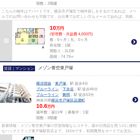
階数：2階建
こちらの物件はアパートです。横浜市戸塚区で物件探しをするのであれば、メー
ルでのお問い合わせも可能です。お仕事でお忙しい方もメールであれば、気軽に
お問い合わせが可能です。メ...
10
万
円
(管理費・共益費 4,000円)
敷：0ヶ月｜礼：0ヶ月
所在階：1階
間取り：2LDK
面積：74.79㎡
メゾン青空東戸塚
賃貸｜マンション
横須賀線
「
東戸塚
」駅 徒歩4分
ブルーライン
「
下永谷
」駅 徒歩46分
ブルーライン
「
舞岡
」駅 徒歩53分
神奈川県
横浜市戸塚区
品濃町
10.6
万円
築年数：築11年 ｜募集中：
1室
階数：8階建
新着情報：メゾン青空東戸塚の空室情報ならコチラ。薬や日用品を買うのに便利
なハックドラッグ東戸塚駅前店まで、182mです。初期費用をカードでお支払い
いただけるので、カードで決済...