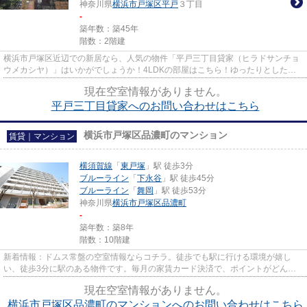
神奈川県
横浜市戸塚区
平戸
３丁目
-
築年数：築45年
階数：2階建
横浜市戸塚区近辺での新居なら、人気の物件「平戸三丁目貸家（ヒラドサンチョ
ウメカシヤ）」はいかがでしょうか！4LDKの部屋はこちら！ゆったりとした空
間を演出してくれる木造建築物...
現在空室情報がありません。
平戸三丁目貸家へのお問い合わせはこちら
横浜市戸塚区品濃町のマンション
賃貸｜マンション
横須賀線
「
東戸塚
」駅 徒歩3分
ブルーライン
「
下永谷
」駅 徒歩45分
ブルーライン
「
舞岡
」駅 徒歩53分
神奈川県
横浜市戸塚区
品濃町
-
築年数：築8年
階数：10階建
新着情報：ドムス常盤の空室情報ならコチラ。徒歩でも駅に行ける環境が嬉し
い、徒歩3分に駅のある物件です。毎月の家賃カード決済で、ポイントがどんど
ん貯まります。設備が充実したマ...
現在空室情報がありません。
横浜市戸塚区品濃町のマンションへのお問い合わせはこちら