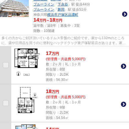
ブルーライン
「
下永谷
」駅 徒歩44分
ブルーライン
「
舞岡
」駅 徒歩51分
神奈川県
横浜市戸塚区
品濃町
14
18
万円～
万円
築年数：築8年 ｜募集中：
3室
階数：10階建
多くの方からご好評頂いているドムス常盤のご紹介です。家から132mのところ
に、薬や日用品を買うのに便利なハックドラッグ東戸塚駅前店があります。家賃
のカード決済で、ポイントやマ...
17
万
円
(管理費・共益費 5,000円)
敷：2ヶ月｜礼：1ヶ月
所在階：8階
間取り：2LDK
面積：56.30㎡
18
万
円
(管理費・共益費 5,000円)
敷：2ヶ月｜礼：1ヶ月
所在階：9階
間取り：2LDK
面積：54.54㎡