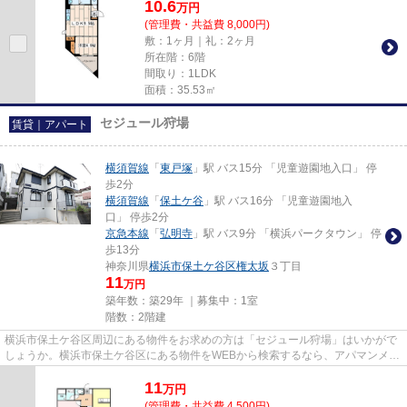
10.6
万
円
(管理費・共益費 8,000円)
敷：1ヶ月｜礼：2ヶ月
所在階：6階
間取り：1LDK
面積：35.53㎡
セジュール狩場
賃貸｜アパート
横須賀線
「
東戸塚
」駅 バス15分 「児童遊園地入口」 停
歩2分
横須賀線
「
保土ケ谷
」駅 バス16分 「児童遊園地入
口」 停歩2分
京急本線
「
弘明寺
」駅 バス9分 「横浜パークタウン」 停
歩13分
神奈川県
横浜市保土ケ谷区
権太坂
３丁目
11
万円
築年数：築29年 ｜募集中：
1室
階数：2階建
横浜市保土ケ谷区周辺にある物件をお求めの方は「セジュール狩場」はいかがで
しょうか。横浜市保土ケ谷区にある物件をWEBから検索するなら、アパマンメイ
トのHPをご覧ください。info@a...
11
万
円
(管理費・共益費 4,500円)