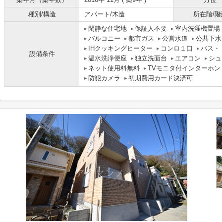
種別/構造
アパート/木造
所在階/階
閑静な住宅地
保証人不要
室内洗濯機置場
バルコニー
都市ガス
公営水道
公共下水
IHクッキングヒーター
コンロ１口
バス・
設備条件
温水洗浄便座
独立洗面台
エアコン
シュ
ネット使用料無料
TVモニタ付インターホン
防犯カメラ
初期費用カード決済可