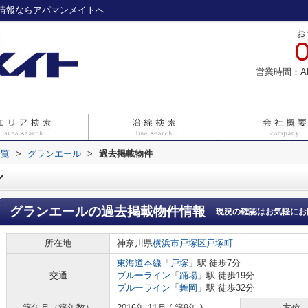
情報ならアパマンメイトへ
営業時間：A
一覧
>
グランエール
>
過去掲載物件
ル
グランエール
の過去掲載物件情報
現況の確認はお気軽にお
所在地
神奈川県
横浜市戸塚区
戸塚町
東海道本線
「
戸塚
」駅 徒歩7分
交通
ブルーライン
「
踊場
」駅 徒歩19分
ブルーライン
「
舞岡
」駅 徒歩32分
築年月（築年数）
2016年 11月 ( 築9年 )
方位