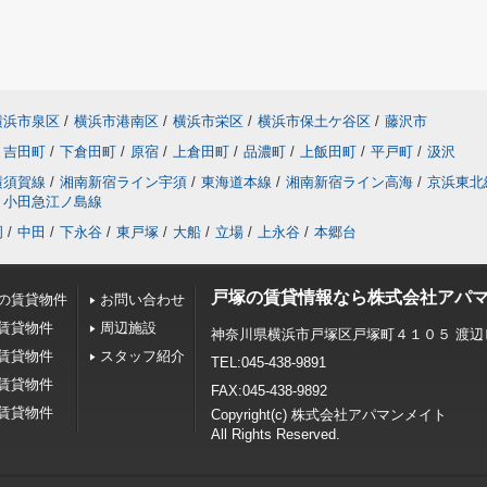
横浜市泉区
/
横浜市港南区
/
横浜市栄区
/
横浜市保土ケ谷区
/
藤沢市
吉田町
/
下倉田町
/
原宿
/
上倉田町
/
品濃町
/
上飯田町
/
平戸町
/
汲沢
横須賀線
/
湘南新宿ライン宇須
/
東海道本線
/
湘南新宿ライン高海
/
京浜東北
小田急江ノ島線
岡
/
中田
/
下永谷
/
東戸塚
/
大船
/
立場
/
上永谷
/
本郷台
戸塚の賃貸情報なら株式会社アパ
の賃貸物件
お問い合わせ
賃貸物件
周辺施設
神奈川県横浜市戸塚区戸塚町４１０５ 渡辺
賃貸物件
スタッフ紹介
TEL:045-438-9891
賃貸物件
FAX:045-438-9892
賃貸物件
Copyright(c) 株式会社アパマンメイト
All Rights Reserved.