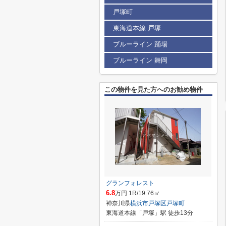
戸塚町
東海道本線 戸塚
ブルーライン 踊場
ブルーライン 舞岡
この物件を見た方へのお勧め物件
グランフォレスト
6.8
万円 1R/19.76㎡
神奈川県
横浜市戸塚区
戸塚町
東海道本線「戸塚」駅 徒歩13分