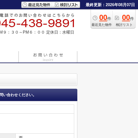
最終更新：2026年08月07日
00
00
件
件
最近見た物件
検討リスト
M９：３０～PM６：００
定休日：水曜日
問い合わせください。
西