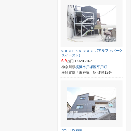
α ｐａｒｋｓ ｅａｓｔ(アルファパーク
スイースト)
6.9
万円 1K/20.70㎡
神奈川県
横浜市戸塚区
平戸町
横須賀線「東戸塚」駅 徒歩12分
POLLUX戸塚