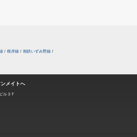
線
/
根岸線
/
相鉄いずみ野線
/
マンメイトへ
ビル３Ｆ