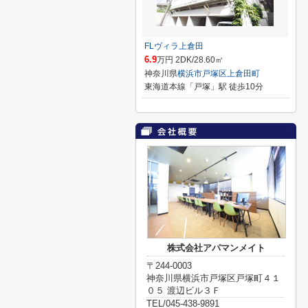
FLヴィラ上倉田
6.9
万円 2DK/28.60㎡
神奈川県
横浜市戸塚区
上倉田町
東海道本線「戸塚」駅 徒歩10分
株式会社アパマンメイト
〒244-0003
神奈川県横浜市戸塚区戸塚町４１
０５ 渡辺ビル３Ｆ
TEL/045-438-9891