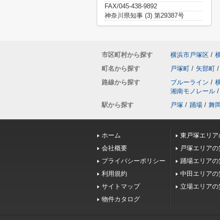
FAX/045-438-9892
神奈川県知事 (3) 第29387号
市区町村から探す
横浜市戸塚区
/
町名から探す
戸塚町
/
矢部町
/
路線から探す
ブルーライン
/
湘南モノレール
/
駅から探す
戸塚
/
踊場
/
舞
ホーム
東戸塚エリア
会社概要
戸塚エリアの
プライバシーポリシー
踊場エリアの
利用規約
中田エリアの
サイトマップ
立場エリアの
物件カタログ