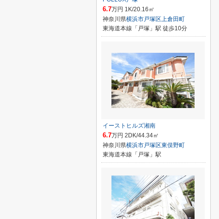
6.7
万円 1K/20.16㎡
神奈川県
横浜市戸塚区
上倉田町
東海道本線「戸塚」駅 徒歩10分
イーストヒルズ湘南
6.7
万円 2DK/44.34㎡
神奈川県
横浜市戸塚区
東俣野町
東海道本線「戸塚」駅