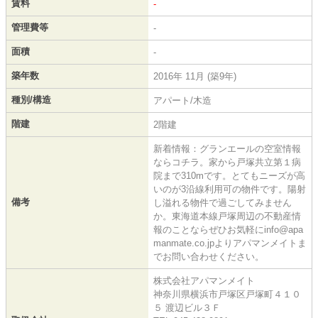
賃料
-
管理費等
-
面積
-
築年数
2016年 11月 (築9年)
種別/構造
アパート/木造
階建
2階建
新着情報：グランエールの空室情報
ならコチラ。家から戸塚共立第１病
院まで310mです。とてもニーズが高
いのが3沿線利用可の物件です。陽射
備考
し溢れる物件で過ごしてみません
か。東海道本線戸塚周辺の不動産情
報のことならぜひお気軽にinfo@apa
manmate.co.jpよりアパマンメイトま
でお問い合わせください。
株式会社アパマンメイト
神奈川県横浜市戸塚区戸塚町４１０
５ 渡辺ビル３Ｆ