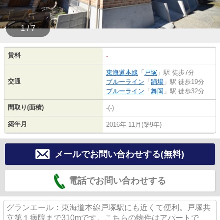
1 / 7
賃料
-
東海道本線
「
戸塚
」駅 徒歩7分
交通
ブルーライン
「
踊場
」駅 徒歩19分
ブルーライン
「
舞岡
」駅 徒歩32分
間取り(面積)
-(-)
築年月
2016年 11月(築9年)
メールでお問い合わせする(無料)
電話でお問い合わせする
グランエール：東海道本線戸塚駅にも近くて便利。戸塚共
立第１病院まで310mです。こちらの物件はアパートで