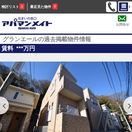
0
0
検討リスト
最近見た物件
お問合せ
グランエールの過去掲載物件情報
賃料
***
万円