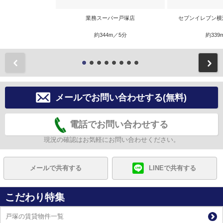
業務スーパー戸塚店
セブンイレブン横
約344m／5分
約339
前
メールでお問い合わせする(無料)
電話でお問い合わせする
現況の確認はお気軽にお問い合わせください。
メールで共有する
LINEで共有する
こだわり特集
戸塚の賃貸物件一覧