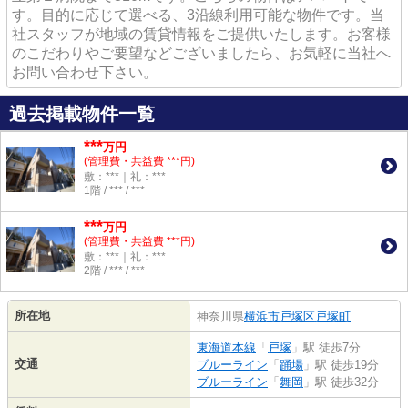
す。目的に応じて選べる、3沿線利用可能な物件です。当
社スタッフが地域の賃貸情報をご提供いたします。お客様
のこだわりやご要望などございましたら、お気軽に当社へ
お問い合わせ下さい。
過去掲載物件一覧
***
万円
(管理費・共益費 ***円)
敷：***｜礼：***
1階 / *** / ***
***
万円
(管理費・共益費 ***円)
敷：***｜礼：***
2階 / *** / ***
所在地
神奈川県
横浜市戸塚区
戸塚町
東海道本線
「
戸塚
」駅 徒歩7分
交通
ブルーライン
「
踊場
」駅 徒歩19分
ブルーライン
「
舞岡
」駅 徒歩32分