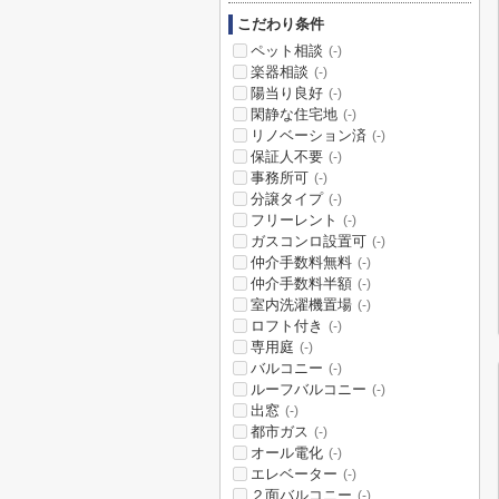
こだわり条件
ペット相談
(-)
楽器相談
(-)
陽当り良好
(-)
閑静な住宅地
(-)
リノベーション済
(-)
保証人不要
(-)
事務所可
(-)
分譲タイプ
(-)
フリーレント
(-)
ガスコンロ設置可
(-)
仲介手数料無料
(-)
仲介手数料半額
(-)
室内洗濯機置場
(-)
ロフト付き
(-)
専用庭
(-)
バルコニー
(-)
ルーフバルコニー
(-)
出窓
(-)
都市ガス
(-)
オール電化
(-)
エレベーター
(-)
２面バルコニー
(-)