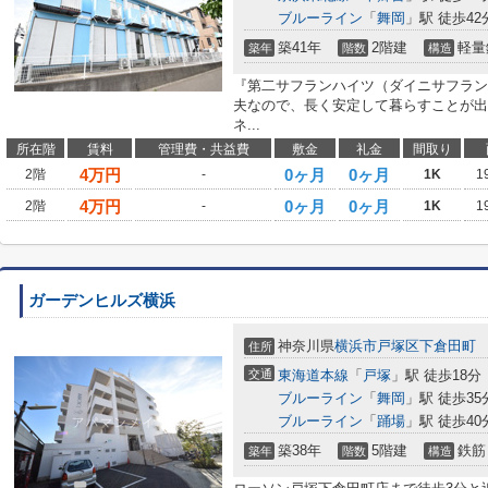
ブルーライン
「
舞岡
」駅 徒歩42
築41年
2階建
軽量
築年
階数
構造
『第二サフランハイツ（ダイニサフラン
夫なので、長く安定して暮らすことが出
ネ...
所在階
賃料
管理費・共益費
敷金
礼金
間取り
4
万円
0ヶ月
0ヶ月
2階
-
1K
1
4
万円
0ヶ月
0ヶ月
2階
-
1K
1
ガーデンヒルズ横浜
神奈川県
横浜市戸塚区
下倉田町
住所
交通
東海道本線
「
戸塚
」駅 徒歩18分
ブルーライン
「
舞岡
」駅 徒歩35
ブルーライン
「
踊場
」駅 徒歩40
築38年
5階建
鉄筋
築年
階数
構造