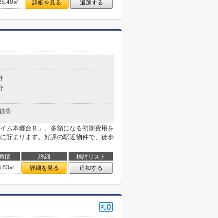
26.49㎡
詳細を見る
追加する
分
分
鉄骨
イム本郷台Ｂ」。多額になる初期費用を
に貯まります。好評の駅近物件で、徒歩
面積
詳細
検討リスト
8.63㎡
詳細を見る
追加する