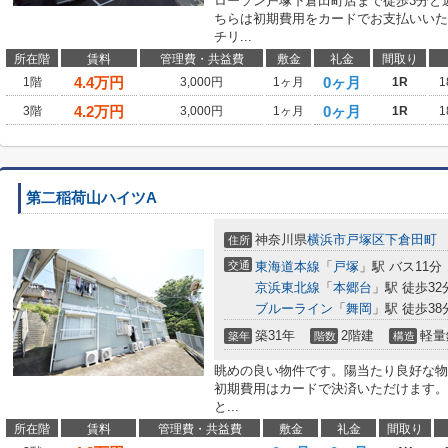
ローソン戸塚下倉田町店まで徒歩3分と
ちらは初期費用をカードでお支払いいた
チリ...
所在階
賃料
管理費・共益費
敷金
礼金
間取り
4.4
万円
0ヶ月
1階
3,000円
1ヶ月
1R
1
4.2
万円
0ヶ月
3階
3,000円
1ヶ月
1R
1
第二稲荷山ハイツA
神奈川県
横浜市戸塚区
下倉田町
住所
交通
東海道本線
「
戸塚
」駅 バス11分
京浜東北線
「
本郷台
」駅 徒歩32
ブルーライン
「
舞岡
」駅 徒歩38
築31年
2階建
軽量
築年
階数
構造
眺めの良い物件です。陽当たり良好な物
初期費用はカードで決済いただけます。
と...
所在階
賃料
管理費・共益費
敷金
礼金
間取り