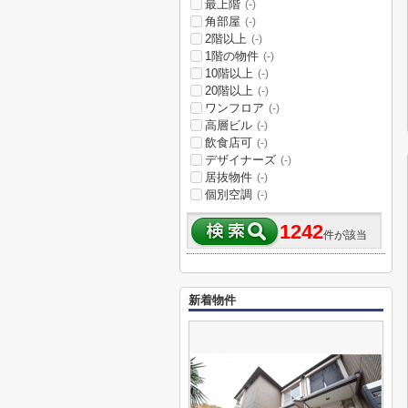
最上階
(-)
角部屋
(-)
2階以上
(-)
1階の物件
(-)
10階以上
(-)
20階以上
(-)
ワンフロア
(-)
高層ビル
(-)
飲食店可
(-)
デザイナーズ
(-)
居抜物件
(-)
個別空調
(-)
1242
件が該当
新着物件