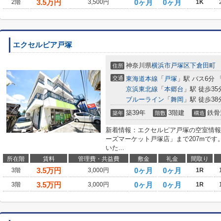
3.5
万円
0ヶ月
0ヶ月
2階
3,500円
1K
エクセルピア戸塚
神奈川県
横浜市戸塚区
下倉田町
住所
交通
東海道本線
「
戸塚
」駅 バス6分 
京浜東北線
「
本郷台
」駅 徒歩35
ブルーライン
「
舞岡
」駅 徒歩38
築39年
3階建
鉄骨
築年
階数
構造
新着情報：エクセルピア戸塚の空室情報
ーズマーケット戸塚店」まで207mで
いた...
所在階
賃料
管理費・共益費
敷金
礼金
間取り
3.5
万円
0ヶ月
0ヶ月
3階
3,000円
1R
3.5
万円
0ヶ月
0ヶ月
3階
3,000円
1R