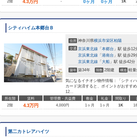
4.3
万円
0ヶ月
0ヶ月
2階
-
1K
シティハイム本郷台Ｂ
神奈川県
横浜市栄区
柏陽
住所
交通
京浜東北線
「
本郷台
」駅 徒歩12
京浜東北線
「
港南台
」駅 徒歩29
京浜東北線
「
大船
」駅 徒歩42分
築34年
2階建
軽量
築年
階数
構造
気になるイチオシ物件情報：「シティハ
カード決済すると、ポイントがおすすめ
12...
所在階
賃料
管理費・共益費
敷金
礼金
間取り
4.3
万円
2階
4,000円
1ヶ月
1ヶ月
1K
1
第二カトレアハイツ