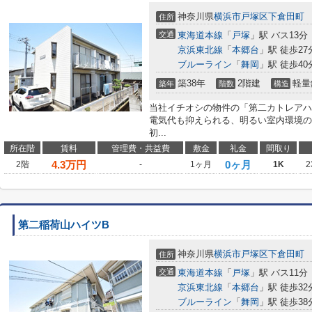
神奈川県
横浜市戸塚区
下倉田町
住所
交通
東海道本線
「
戸塚
」駅 バス13分
京浜東北線
「
本郷台
」駅 徒歩27
ブルーライン
「
舞岡
」駅 徒歩40
築38年
2階建
軽量
築年
階数
構造
当社イチオシの物件の「第二カトレアハ
電気代も抑えられる、明るい室内環境の
初...
所在階
賃料
管理費・共益費
敷金
礼金
間取り
4.3
万円
0ヶ月
2階
-
1ヶ月
1K
2
第二稲荷山ハイツB
神奈川県
横浜市戸塚区
下倉田町
住所
交通
東海道本線
「
戸塚
」駅 バス11分
京浜東北線
「
本郷台
」駅 徒歩32
ブルーライン
「
舞岡
」駅 徒歩38