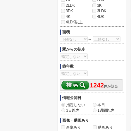
2LDK
3K
3DK
3LDK
4K
4DK
4LDK以上
面積
～
駅からの徒歩
築年数
1242
件が該当
情報公開日
指定しない
本日
3日以内
1週間以内
画像・動画あり
画像あり
動画あり