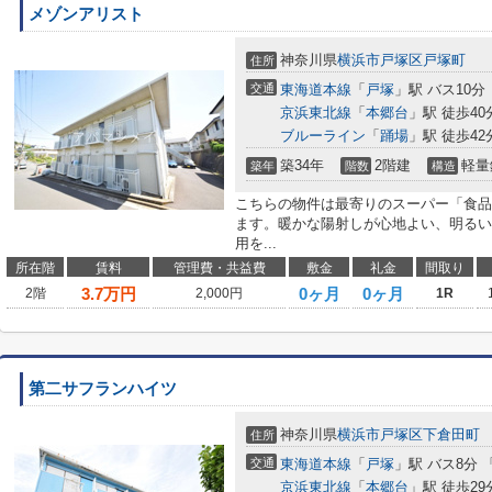
メゾンアリスト
神奈川県
横浜市戸塚区
戸塚町
住所
交通
東海道本線
「
戸塚
」駅 バス10分
京浜東北線
「
本郷台
」駅 徒歩40
ブルーライン
「
踊場
」駅 徒歩42
築34年
2階建
軽量
築年
階数
構造
こちらの物件は最寄りのスーパー「食品
ます。暖かな陽射しが心地よい、明るい
用を...
所在階
賃料
管理費・共益費
敷金
礼金
間取り
3.7
万円
0ヶ月
0ヶ月
2階
2,000円
1R
第二サフランハイツ
神奈川県
横浜市戸塚区
下倉田町
住所
交通
東海道本線
「
戸塚
」駅 バス8分 
京浜東北線
「
本郷台
」駅 徒歩29