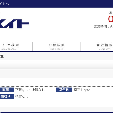
イトへ
営業時間：A
一覧
面積
下限なし～上限なし
築年数
指定しない
間取り
指定なし