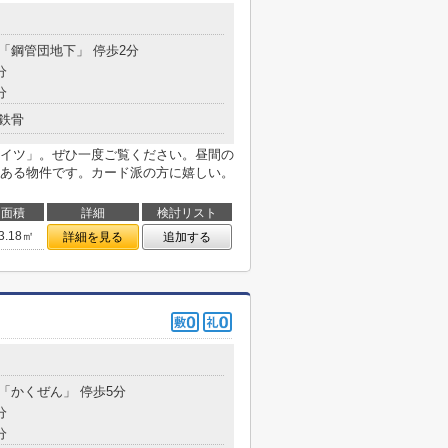
 「鋼管団地下」 停歩2分
分
分
鉄骨
イツ」。ぜひ一度ご覧ください。昼間の
ある物件です。カード派の方に嬉しい。
面積
詳細
検討リスト
3.18㎡
詳細を見る
追加する
 「かくぜん」 停歩5分
分
分