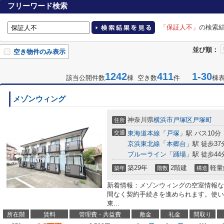
フリーワード検索
「保証人不」
の検索
並び順：
空き物件のみ表示
1242
411
1-30
該当公開件数
棟 空き数
件
棟
メゾンウィング
神奈川県
横浜市戸塚区
戸塚町
住所
交通
東海道本線
「
戸塚
」駅 バス10分
京浜東北線
「
本郷台
」駅 徒歩37
ブルーライン
「
踊場
」駅 徒歩44
築29年
2階建
軽量
築年
階数
構造
新着情報：メゾンウィングの空室情報な
間なく契約手続きを進められます。使い
東...
所在階
賃料
管理費・共益費
敷金
礼金
間取り