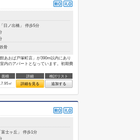
 「日ノ出橋」 停歩5分
分
分
鉄骨
館あおば戸塚町店」が390m以内にあり
室内のアパートとなっています。初期費
面積
詳細
検討リスト
17.95㎡
詳細を見る
追加する
「富士ヶ丘」 停歩1分
分