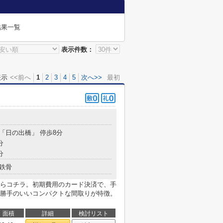
結果一覧
表示件数：
表示
<<前へ
1
2
3
4
5
次へ>>
最初
 「日の出橋」 停歩8分
分
分
鉄骨
らコチラ。初期費用のカード決済で、手
勝手のいいコンパクトな間取りが特徴。
面積
詳細
検討リスト