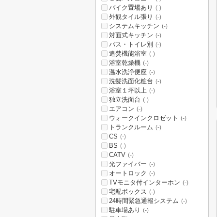
バイク置場あり
(-)
外観タイル張り
(-)
システムキッチン
(-)
対面式キッチン
(-)
バス・トイレ別
(-)
追焚機能浴室
(-)
浴室乾燥機
(-)
温水洗浄便座
(-)
洗髪洗面化粧台
(-)
浴室１坪以上
(-)
独立洗面台
(-)
エアコン
(-)
ウォークインクロゼット
(-)
トランクルーム
(-)
CS
(-)
BS
(-)
CATV
(-)
光ファイバー
(-)
オートロック
(-)
TVモニタ付インターホン
(-)
宅配ボックス
(-)
24時間緊急通報システム
(-)
駐車場あり
(-)