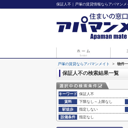
保証人不｜戸塚の賃貸情報ならアパマンメ
戸塚の賃貸ならアパマンメイト
>
物件
保証人不の検索結果一覧
キーワード
保証人不
賃料
下限なし～上限なし
駅徒歩
指定しない
設備条件
指定なし