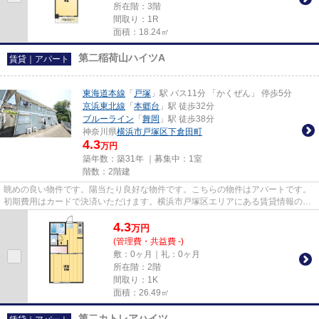
所在階：3階
間取り：1R
面積：18.24㎡
第二稲荷山ハイツA
賃貸｜アパート
東海道本線
「
戸塚
」駅 バス11分 「かくぜん」 停歩5分
京浜東北線
「
本郷台
」駅 徒歩32分
ブルーライン
「
舞岡
」駅 徒歩38分
神奈川県
横浜市戸塚区
下倉田町
4.3
万円
築年数：築31年 ｜募集中：
1室
階数：2階建
眺めの良い物件です。陽当たり良好な物件です。こちらの物件はアパートです。
初期費用はカードで決済いただけます。横浜市戸塚区エリアにある賃貸情報のこ
となら、地域に密着した当社...
4.3
万
円
(管理費・共益費 -)
敷：0ヶ月｜礼：0ヶ月
所在階：2階
間取り：1K
面積：26.49㎡
第二カトレアハイツ