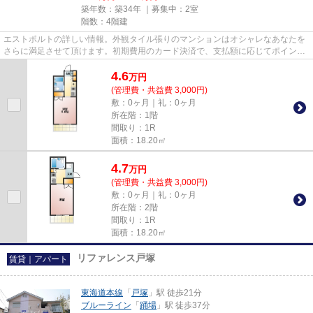
築年数：築34年 ｜募集中：
2室
階数：4階建
エストポルトの詳しい情報。外観タイル張りのマンションはオシャレなあなたを
さらに満足させて頂けます。初期費用のカード決済で、支払額に応じてポイント
が貯まりますよ。内見のご連...
4.6
万
円
(管理費・共益費 3,000円)
敷：0ヶ月｜礼：0ヶ月
所在階：1階
間取り：1R
面積：18.20㎡
4.7
万
円
(管理費・共益費 3,000円)
敷：0ヶ月｜礼：0ヶ月
所在階：2階
間取り：1R
面積：18.20㎡
リファレンス戸塚
賃貸｜アパート
東海道本線
「
戸塚
」駅 徒歩21分
ブルーライン
「
踊場
」駅 徒歩37分