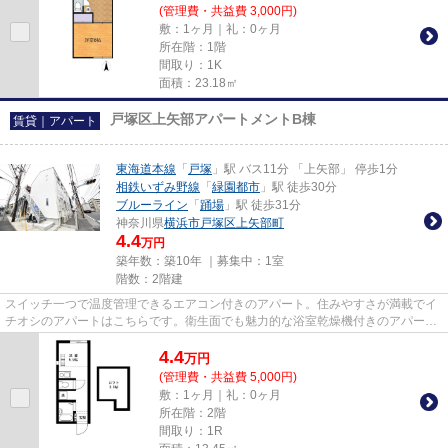
(管理費・共益費 3,000円)
敷：1ヶ月｜礼：0ヶ月
所在階：1階
間取り：1K
面積：23.18㎡
戸塚区上矢部アパートメントB棟
賃貸｜アパート
東海道本線
「
戸塚
」駅 バス11分 「上矢部」 停歩1分
相鉄いずみ野線
「
緑園都市
」駅 徒歩30分
ブルーライン
「
踊場
」駅 徒歩31分
神奈川県
横浜市戸塚区
上矢部町
4.4
万円
築年数：築10年 ｜募集中：
1室
階数：2階建
スイッチ一つで温度管理できるエアコン付きのアパート。住みやすさが満載でイ
チオシのアパートはこちらです。衛生面でも魅力的な浴室乾燥機付きのアパート
となっています。できるだけ...
4.4
万
円
(管理費・共益費 5,000円)
敷：1ヶ月｜礼：0ヶ月
所在階：2階
間取り：1R