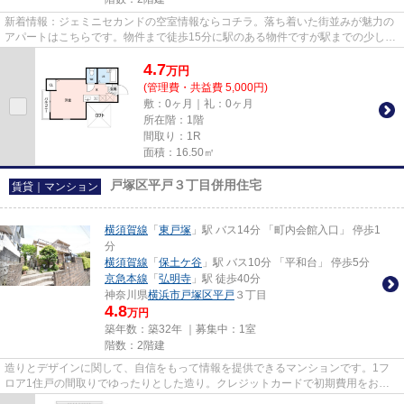
新着情報：ジェミニセカンドの空室情報ならコチラ。落ち着いた街並みが魅力の
アパートはこちらです。物件まで徒歩15分に駅のある物件ですが駅までの少しの
距離が毎日の程良い運動にも...
4.7
万
円
(管理費・共益費 5,000円)
敷：0ヶ月｜礼：0ヶ月
所在階：1階
間取り：1R
面積：16.50㎡
戸塚区平戸３丁目併用住宅
賃貸｜マンション
横須賀線
「
東戸塚
」駅 バス14分 「町内会館入口」 停歩1
分
横須賀線
「
保土ケ谷
」駅 バス10分 「平和台」 停歩5分
京急本線
「
弘明寺
」駅 徒歩40分
神奈川県
横浜市戸塚区
平戸
３丁目
4.8
万円
築年数：築32年 ｜募集中：
1室
階数：2階建
造りとデザインに関して、自信をもって情報を提供できるマンションです。1フ
ロア1住戸の間取りでゆったりとした造り。クレジットカードで初期費用をお支
払いいただける物件です。陽当...