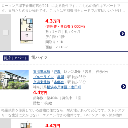
ローソン戸塚下倉田町店が291mにある物件です。こちらの物件はアパートで
す。日当たりの良い物件です。こちらは初期費用をカードでお支払いいただける
物件なので、支払い手続きの手間...
4.3
万
円
(管理費・共益費 3,000円)
敷：1ヶ月｜礼：0ヶ月
所在階：1階
間取り：1K
面積：23.18㎡
司ハイツ
賃貸｜アパート
東海道本線
「
戸塚
」駅 バス5分 「宮谷」 停歩4分
ブルーライン
「
舞岡
」駅 徒歩36分
京浜東北線
「
本郷台
」駅 徒歩38分
神奈川県
横浜市戸塚区
下倉田町
4.4
万円
築年数：築40年 ｜募集中：
1室
階数：2階建
軽量鉄骨を使用している建物に住むなら、耐久性があって安心です。ストレスフ
リーな生活に欠かせない、エアコン付きの物件です。TVインターホン付き物件な
ら、急な来訪者の対応も快適...
4.4
万
円