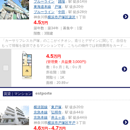
ブルーライン
「
踊場
」駅 徒歩14分
東海道本線
「
戸塚
」駅 徒歩20分
ブルーライン
「
中田
」駅 徒歩28分
神奈川県
横浜市戸塚区
汲沢
１丁目
4.5
万円
築年数：築34年 ｜募集中：
1室
階数：3階建
「カーサリフレスカ戸塚」のここがイチオシ。造りとデザインに関して、自信を
もって情報を提供できるマンションです。こちらの物件では初期費用をカードで
お支払いいただけます。ブル...
4.5
万
円
(管理費・共益費 3,000円)
敷：0ヶ月｜礼：0ヶ月
所在階：1階
間取り：1K
面積：20.89㎡
estporte
賃貸｜マンション
横須賀線
「
東戸塚
」駅 徒歩20分
京急本線
「
弘明寺
」駅 徒歩44分
京急本線
「
井土ヶ谷
」駅 徒歩44分
神奈川県
横浜市戸塚区
平戸
３丁目
4.6
4.7
万円～
万円