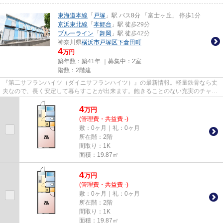
東海道本線
「
戸塚
」駅 バス8分 「富士ヶ丘」 停歩1分
京浜東北線
「
本郷台
」駅 徒歩29分
ブルーライン
「
舞岡
」駅 徒歩42分
神奈川県
横浜市戸塚区
下倉田町
4
万円
築年数：築41年 ｜募集中：
2室
階数：2階建
『第二サフランハイツ（ダイニサフランハイツ）』の最新情報。軽量鉄骨なら丈
夫なので、長く安定して暮らすことが出来ます。飽きることのない充実のチャン
ネル数が魅力のCATV対応物件...
4
万
円
(管理費・共益費 -)
敷：0ヶ月｜礼：0ヶ月
所在階：2階
間取り：1K
面積：19.87㎡
4
万
円
(管理費・共益費 -)
敷：0ヶ月｜礼：0ヶ月
所在階：2階
間取り：1K
面積：19.87㎡