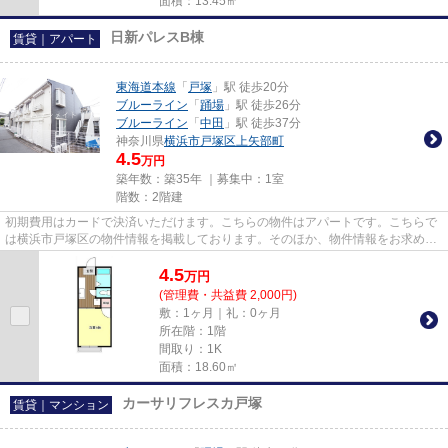
面積：13.45㎡
日新パレスB棟
賃貸｜アパート
東海道本線
「
戸塚
」駅 徒歩20分
ブルーライン
「
踊場
」駅 徒歩26分
ブルーライン
「
中田
」駅 徒歩37分
神奈川県
横浜市戸塚区
上矢部町
4.5
万円
築年数：築35年 ｜募集中：
1室
階数：2階建
初期費用はカードで決済いただけます。こちらの物件はアパートです。こちらで
は横浜市戸塚区の物件情報を掲載しております。そのほか、物件情報をお求めな
らアパマンメイトまでご連絡...
4.5
万
円
(管理費・共益費 2,000円)
敷：1ヶ月｜礼：0ヶ月
所在階：1階
間取り：1K
面積：18.60㎡
カーサリフレスカ戸塚
賃貸｜マンション