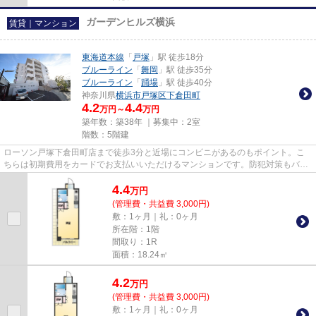
ガーデンヒルズ横浜
賃貸｜マンション
東海道本線
「
戸塚
」駅 徒歩18分
ブルーライン
「
舞岡
」駅 徒歩35分
ブルーライン
「
踊場
」駅 徒歩40分
神奈川県
横浜市戸塚区
下倉田町
4.2
4.4
万円～
万円
築年数：築38年 ｜募集中：
2室
階数：5階建
ローソン戸塚下倉田町店まで徒歩3分と近場にコンビニがあるのもポイント。こ
ちらは初期費用をカードでお支払いいただけるマンションです。防犯対策もバッ
チリなマンションタイプの物件...
4.4
万
円
(管理費・共益費 3,000円)
敷：1ヶ月｜礼：0ヶ月
所在階：1階
間取り：1R
面積：18.24㎡
4.2
万
円
(管理費・共益費 3,000円)
敷：1ヶ月｜礼：0ヶ月