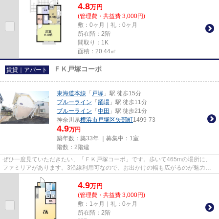
4.8
万
円
(管理費・共益費 3,000円)
敷：0ヶ月｜礼：0ヶ月
所在階：2階
間取り：1K
面積：20.44㎡
ＦＫ戸塚コーポ
賃貸｜アパート
東海道本線
「
戸塚
」駅 徒歩15分
ブルーライン
「
踊場
」駅 徒歩11分
ブルーライン
「
中田
」駅 徒歩21分
神奈川県
横浜市戸塚区
矢部町
1499-73
4.9
万円
築年数：築33年 ｜募集中：
1室
階数：2階建
ぜひ一度見ていただきたい、「ＦＫ戸塚コーポ」です。歩いて465mの場所に、
ファミリアがあります。3沿線利用可なので、お出かけの幅も広がるのが魅力で
す。この物件は窓からの陽当りも...
4.9
万
円
(管理費・共益費 3,000円)
敷：1ヶ月｜礼：0ヶ月
所在階：2階