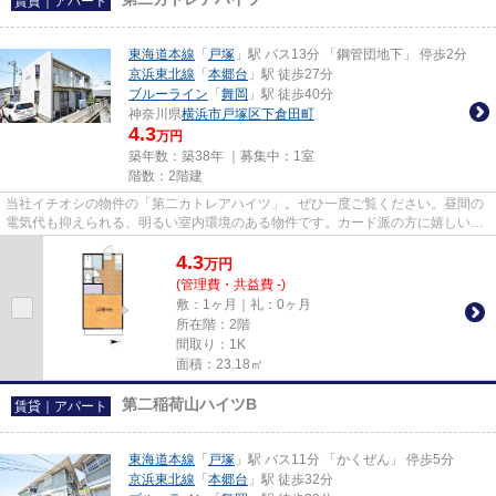
賃貸｜アパート
東海道本線
「
戸塚
」駅 バス13分 「鋼管団地下」 停歩2分
京浜東北線
「
本郷台
」駅 徒歩27分
ブルーライン
「
舞岡
」駅 徒歩40分
神奈川県
横浜市戸塚区
下倉田町
4.3
万円
築年数：築38年 ｜募集中：
1室
階数：2階建
当社イチオシの物件の「第二カトレアハイツ」。ぜひ一度ご覧ください。昼間の
電気代も抑えられる、明るい室内環境のある物件です。カード派の方に嬉しい。
初期費用のカード決済が可能...
4.3
万
円
(管理費・共益費 -)
敷：1ヶ月｜礼：0ヶ月
所在階：2階
間取り：1K
面積：23.18㎡
第二稲荷山ハイツB
賃貸｜アパート
東海道本線
「
戸塚
」駅 バス11分 「かくぜん」 停歩5分
京浜東北線
「
本郷台
」駅 徒歩32分