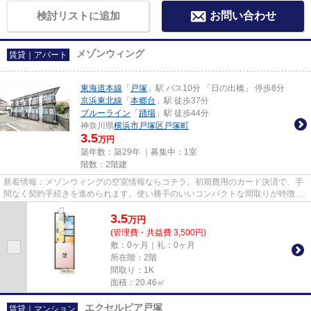
検討リストに追加
お問い合わせ
メゾンウィング
賃貸｜アパート
東海道本線
「
戸塚
」駅 バス10分 「日の出橋」 停歩8分
京浜東北線
「
本郷台
」駅 徒歩37分
ブルーライン
「
踊場
」駅 徒歩44分
神奈川県
横浜市戸塚区
戸塚町
3.5
万円
築年数：築29年 ｜募集中：
1室
階数：2階建
新着情報：メゾンウィングの空室情報ならコチラ。初期費用のカード決済で、手
間なく契約手続きを進められます。使い勝手のいいコンパクトな間取りが特徴。
東海道本線戸塚付近の物件情...
3.5
万
円
(管理費・共益費 3,500円)
敷：0ヶ月｜礼：0ヶ月
所在階：2階
間取り：1K
面積：20.46㎡
エクセルピア戸塚
賃貸｜マンション