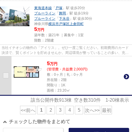
東海道本線
「
戸塚
」駅 徒歩20分
ブルーライン
「
舞岡
」駅 徒歩19分
ブルーライン
「
下永谷
」駅 徒歩30分
神奈川県
横浜市戸塚区
上倉田町
5
万円
築年数：築21年 ｜募集中：
1室
階数：2階建
当社イチオシの物件の「アイリス」。ぜひ一度ご覧ください。初期費用のカード
決済で、賢くポイントを貯めませんか。周辺環境が整っていることの多い、充実
のアパート物件。横浜市戸塚...
5
万
円
(管理費・共益費 2,000円)
敷：0ヶ月｜礼：0ヶ月
所在階：2階
間取り：1K
面積：23.20㎡
該当公開件数
913
棟 空き数
310
件
1-20
棟表示
1
2
3
4
5
<<前へ
次へ>>
最初
チェックした物件をまとめて