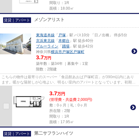
間取り：1R
面積：18.00㎡
メゾンアリスト
賃貸｜アパート
東海道本線
「
戸塚
」駅 バス10分 「日ノ出橋」 停歩5分
京浜東北線
「
本郷台
」駅 徒歩40分
ブルーライン
「
踊場
」駅 徒歩42分
神奈川県
横浜市戸塚区
戸塚町
3.7
万円
築年数：築34年 ｜募集中：
1室
階数：2階建
こちらの物件は最寄りのスーパー「食品館あおば戸塚町店」が390m以内にあり
ます。暖かな陽射しが心地よい、明るい室内のアパートとなっています。初期費
用をカードでお支払いいただけ...
3.7
万
円
(管理費・共益費 2,000円)
敷：0ヶ月｜礼：0ヶ月
所在階：2階
間取り：1R
面積：17.95㎡
第二サフランハイツ
賃貸｜アパート