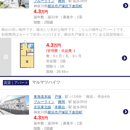
ブルーライン
「
舞岡
」駅 徒歩38分
神奈川県
横浜市戸塚区
下倉田町
4.3
万円
築年数：築31年 ｜募集中：
1室
階数：2階建
眺めの良い物件です。陽当たり良好な物件です。こちらの物件はアパートです。
初期費用はカードで決済いただけます。横浜市戸塚区エリアにある賃貸情報のこ
となら、地域に密着した当社...
4.3
万
円
(管理費・共益費 -)
敷：0ヶ月｜礼：0ヶ月
所在階：1階
間取り：1K
面積：26.49㎡
マルマツハイツ
賃貸｜アパート
東海道本線
「
戸塚
」駅 バス6分 「南谷」 停歩4分
ブルーライン
「
舞岡
」駅 徒歩35分
京浜東北線
「
本郷台
」駅 徒歩39分
神奈川県
横浜市戸塚区
下倉田町
4.3
万円
築年数：築38年 ｜募集中：
1室
階数：2階建