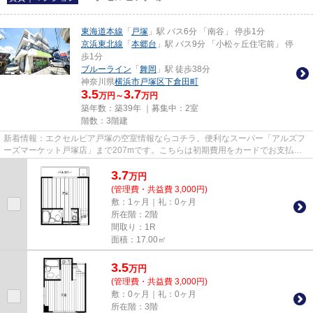
東海道本線
「
戸塚
」駅 バス6分 「南谷」 停歩1分
京浜東北線
「
本郷台
」駅 バス9分 「小松ヶ丘住宅前」 停
歩1分
ブルーライン
「
舞岡
」駅 徒歩38分
神奈川県
横浜市戸塚区
下倉田町
3.5
3.7
万円～
万円
築年数：築39年 ｜募集中：
2室
階数：3階建
新着情報：エクセルピア戸塚の空室情報ならコチラ。便利なスーパー「アルズフ
ーズマーケット戸塚店」まで207mです。こちらは初期費用をカードでお支払い
いただける物件なので、支払い...
3.7
万
円
(管理費・共益費 3,000円)
敷：1ヶ月｜礼：0ヶ月
所在階：2階
間取り：1R
面積：17.00㎡
3.5
万
円
(管理費・共益費 3,000円)
敷：0ヶ月｜礼：0ヶ月
所在階：3階