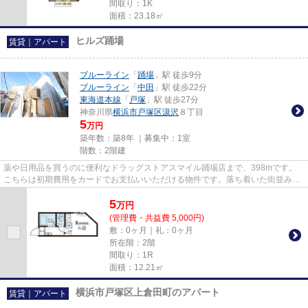
間取り：1K
面積：23.18㎡
ヒルズ踊場
賃貸｜アパート
ブルーライン
「
踊場
」駅 徒歩9分
ブルーライン
「
中田
」駅 徒歩22分
東海道本線
「
戸塚
」駅 徒歩27分
神奈川県
横浜市戸塚区
汲沢
８丁目
5
万円
築年数：築8年 ｜募集中：
1室
階数：2階建
薬や日用品を買うのに便利なドラッグストアスマイル踊場店まで、398mです。
こちらは初期費用をカードでお支払いいただける物件です。落ち着いた街並みが
魅力のアパートはこちらです。...
5
万
円
(管理費・共益費 5,000円)
敷：0ヶ月｜礼：0ヶ月
所在階：2階
間取り：1R
面積：12.21㎡
横浜市戸塚区上倉田町のアパート
賃貸｜アパート