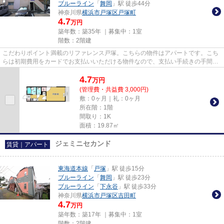
ブルーライン
「
舞岡
」駅 徒歩44分
神奈川県
横浜市戸塚区
戸塚町
4.7
万円
築年数：築35年 ｜募集中：
1室
階数：2階建
こだわりポイント満載のリファレンス戸塚。こちらの物件はアパートです。こち
らは初期費用をカードでお支払いいただける物件なので、支払い手続きの手間が
省けます。当社は横浜市戸塚...
4.7
万
円
(管理費・共益費 3,000円)
敷：0ヶ月｜礼：0ヶ月
所在階：1階
間取り：1K
面積：19.87㎡
ジェミニセカンド
賃貸｜アパート
東海道本線
「
戸塚
」駅 徒歩15分
ブルーライン
「
舞岡
」駅 徒歩23分
ブルーライン
「
下永谷
」駅 徒歩33分
神奈川県
横浜市戸塚区
吉田町
4.7
万円
築年数：築17年 ｜募集中：
1室
階数：2階建