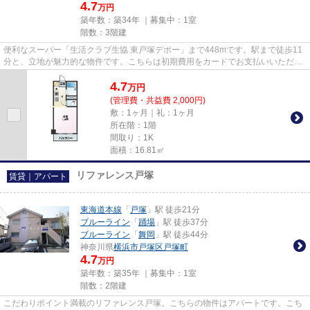
4.7
万円
築年数：築34年 ｜募集中：
1室
階数：3階建
便利なスーパー「生活クラブ生協 東戸塚デポー」まで448mです。駅まで徒歩11
分と、立地が魅力的な物件です。こちらは初期費用をカードでお支払いいただけ
るマンションです。陽当りも良...
4.7
万
円
(管理費・共益費 2,000円)
敷：1ヶ月｜礼：1ヶ月
所在階：1階
間取り：1K
面積：16.81㎡
リファレンス戸塚
賃貸｜アパート
東海道本線
「
戸塚
」駅 徒歩21分
ブルーライン
「
踊場
」駅 徒歩37分
ブルーライン
「
舞岡
」駅 徒歩44分
神奈川県
横浜市戸塚区
戸塚町
4.7
万円
築年数：築35年 ｜募集中：
1室
階数：2階建
こだわりポイント満載のリファレンス戸塚。こちらの物件はアパートです。こち