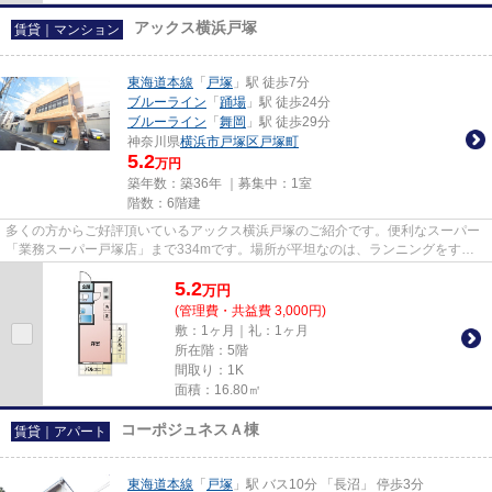
アックス横浜戸塚
賃貸｜マンション
東海道本線
「
戸塚
」駅 徒歩7分
ブルーライン
「
踊場
」駅 徒歩24分
ブルーライン
「
舞岡
」駅 徒歩29分
神奈川県
横浜市戸塚区
戸塚町
5.2
万円
築年数：築36年 ｜募集中：
1室
階数：6階建
多くの方からご好評頂いているアックス横浜戸塚のご紹介です。便利なスーパー
「業務スーパー戸塚店」まで334mです。場所が平坦なのは、ランニングをする
上で抑えたいポイントですね。i...
5.2
万
円
(管理費・共益費 3,000円)
敷：1ヶ月｜礼：1ヶ月
所在階：5階
間取り：1K
面積：16.80㎡
コーポジュネスＡ棟
賃貸｜アパート
東海道本線
「
戸塚
」駅 バス10分 「長沼」 停歩3分