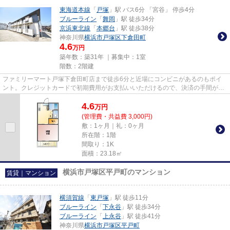
東海道本線
「
戸塚
」駅 バス6分 「宮谷」 停歩4分
ブルーライン
「
舞岡
」駅 徒歩34分
京浜東北線
「
本郷台
」駅 徒歩38分
神奈川県
横浜市戸塚区
下倉田町
4.6
万円
築年数：築31年 ｜募集中：
1室
階数：2階建
ファミリーマート戸塚下倉田町店まで徒歩6分と近場にコンビニがあるのもポイ
ント。クレジットカードで初期費用がお支払いいただけるので、決済の手間が軽
減できます。こちらの物件は陽...
4.6
万
円
(管理費・共益費 3,000円)
敷：1ヶ月｜礼：0ヶ月
所在階：1階
間取り：1K
面積：23.18㎡
横浜市戸塚区平戸町のマンション
賃貸｜マンション
横須賀線
「
東戸塚
」駅 徒歩11分
ブルーライン
「
下永谷
」駅 徒歩34分
ブルーライン
「
上永谷
」駅 徒歩41分
神奈川県
横浜市戸塚区
平戸町