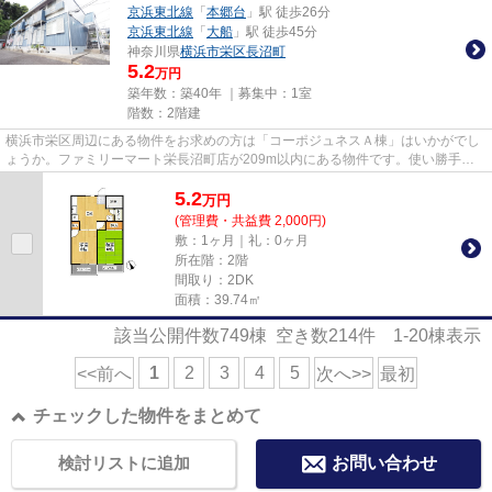
京浜東北線
「
本郷台
」駅 徒歩26分
京浜東北線
「
大船
」駅 徒歩45分
神奈川県
横浜市栄区
長沼町
5.2
万円
築年数：築40年 ｜募集中：
1室
階数：2階建
横浜市栄区周辺にある物件をお求めの方は「コーポジュネスＡ棟」はいかがでし
ょうか。ファミリーマート栄長沼町店が209m以内にある物件です。使い勝手の
よい間取りがポイントのアパー...
5.2
万
円
(管理費・共益費 2,000円)
敷：1ヶ月｜礼：0ヶ月
所在階：2階
間取り：2DK
面積：39.74㎡
該当公開件数
749
棟 空き数
214
件
1-20
棟表示
1
2
3
4
5
<<前へ
次へ>>
最初
チェックした物件をまとめて
検討リストに追加
お問い合わせ