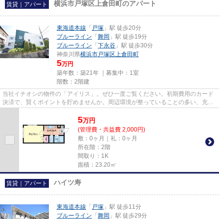
横浜市戸塚区上倉田町のアパート
賃貸｜アパート
東海道本線
「
戸塚
」駅 徒歩20分
ブルーライン
「
舞岡
」駅 徒歩19分
ブルーライン
「
下永谷
」駅 徒歩30分
神奈川県
横浜市戸塚区
上倉田町
5
万円
築年数：築21年 ｜募集中：
1室
階数：2階建
当社イチオシの物件の「アイリス」。ぜひ一度ご覧ください。初期費用のカード
決済で、賢くポイントを貯めませんか。周辺環境が整っていることの多い、充実
のアパート物件。横浜市戸塚...
5
万
円
(管理費・共益費 2,000円)
敷：0ヶ月｜礼：0ヶ月
所在階：2階
間取り：1K
面積：23.20㎡
ハイツ寿
賃貸｜アパート
東海道本線
「
戸塚
」駅 徒歩11分
ブルーライン
「
舞岡
」駅 徒歩29分