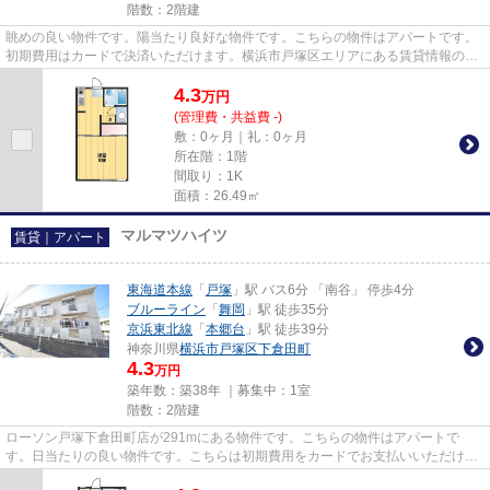
階数：2階建
眺めの良い物件です。陽当たり良好な物件です。こちらの物件はアパートです。
初期費用はカードで決済いただけます。横浜市戸塚区エリアにある賃貸情報のこ
となら、地域に密着した当社...
4.3
万
円
(管理費・共益費 -)
敷：0ヶ月｜礼：0ヶ月
所在階：1階
間取り：1K
面積：26.49㎡
マルマツハイツ
賃貸｜アパート
東海道本線
「
戸塚
」駅 バス6分 「南谷」 停歩4分
ブルーライン
「
舞岡
」駅 徒歩35分
京浜東北線
「
本郷台
」駅 徒歩39分
神奈川県
横浜市戸塚区
下倉田町
4.3
万円
築年数：築38年 ｜募集中：
1室
階数：2階建
ローソン戸塚下倉田町店が291mにある物件です。こちらの物件はアパートで
す。日当たりの良い物件です。こちらは初期費用をカードでお支払いいただける
物件なので、支払い手続きの手間...