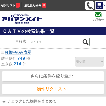
0
0
検討リスト
最近見た物件
お問合せ
ＣＡＴＶの検索結果一覧
再検索
募集中のみ表示
749
該当物件
棟
214
空き数
件
さらに条件を絞り込む
物件リクエスト
チェックした物件をまとめて