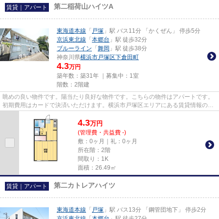
第二稲荷山ハイツA
賃貸｜アパート
東海道本線
「
戸塚
」駅 バス11分 「かくぜん」 停歩5分
京浜東北線
「
本郷台
」駅 徒歩32分
ブルーライン
「
舞岡
」駅 徒歩38分
神奈川県
横浜市戸塚区
下倉田町
4.3
万円
築年数：築31年 ｜募集中：
1室
階数：2階建
眺めの良い物件です。陽当たり良好な物件です。こちらの物件はアパートです。
初期費用はカードで決済いただけます。横浜市戸塚区エリアにある賃貸情報のこ
となら、地域に密着した当社...
4.3
万
円
(管理費・共益費 -)
敷：0ヶ月｜礼：0ヶ月
所在階：2階
間取り：1K
面積：26.49㎡
第二カトレアハイツ
賃貸｜アパート
東海道本線
「
戸塚
」駅 バス13分 「鋼管団地下」 停歩2分
京浜東北線
「
本郷台
」駅 徒歩27分