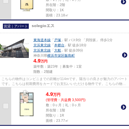
所在階：2階
間取り：1K
面積：23.18㎡
solegioエス
賃貸｜アパート
東海道本線
「
戸塚
」駅 バス9分 「貝殻坂」 停歩1分
京浜東北線
「
本郷台
」駅 徒歩18分
京浜東北線
「
大船
」駅 徒歩39分
神奈川県
横浜市栄区
飯島町
4.9
万円
築年数：築23年 ｜募集中：
1室
階数：2階建
こちらの物件はコンビニまでの距離が114mです。陽当りの良さが魅力のアパート
です。こちらは初期費用をカードでお支払いいただける物件です。こちらの物件
はアパートです。長年、東海...
4.9
万
円
(管理費・共益費 3,500円)
敷：0ヶ月｜礼：0ヶ月
所在階：1階
間取り：1R
面積：23.77㎡