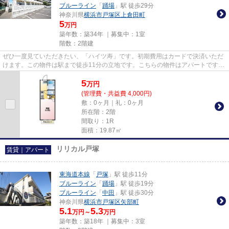
ブルーライン
「
踊場
」駅 徒歩29分
神奈川県
横浜市戸塚区
上倉田町
5
万円
築年数：築34年 ｜募集中：
1室
階数：2階建
ぜひ一度見ていただきたい、「ハイツ寿」です。初期費用はカードで決済いただ
けます。この物件は駅まで徒歩11分の立地です。こちらの物件はアパートです。
東海道本線戸塚をよく利用さ...
5
万
円
(管理費・共益費 4,000円)
敷：0ヶ月｜礼：0ヶ月
所在階：2階
間取り：1R
面積：19.87㎡
リリカル戸塚
賃貸｜アパート
東海道本線
「
戸塚
」駅 徒歩11分
ブルーライン
「
踊場
」駅 徒歩19分
ブルーライン
「
中田
」駅 徒歩30分
神奈川県
横浜市戸塚区
矢部町
5.1
5.3
万円～
万円
築年数：築18年 ｜募集中：
3室