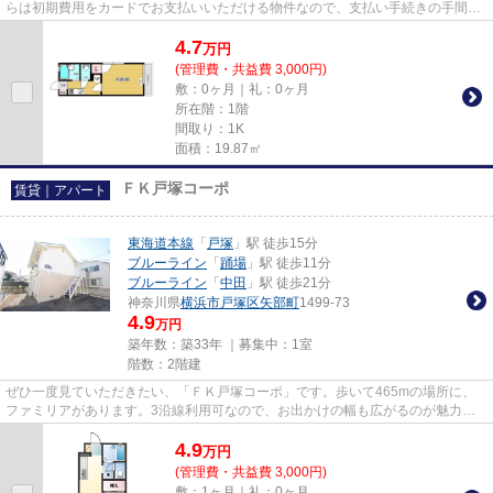
らは初期費用をカードでお支払いいただける物件なので、支払い手続きの手間が
省けます。当社は横浜市戸塚...
4.7
万
円
(管理費・共益費 3,000円)
敷：0ヶ月｜礼：0ヶ月
所在階：1階
間取り：1K
面積：19.87㎡
ＦＫ戸塚コーポ
賃貸｜アパート
東海道本線
「
戸塚
」駅 徒歩15分
ブルーライン
「
踊場
」駅 徒歩11分
ブルーライン
「
中田
」駅 徒歩21分
神奈川県
横浜市戸塚区
矢部町
1499-73
4.9
万円
築年数：築33年 ｜募集中：
1室
階数：2階建
ぜひ一度見ていただきたい、「ＦＫ戸塚コーポ」です。歩いて465mの場所に、
ファミリアがあります。3沿線利用可なので、お出かけの幅も広がるのが魅力で
す。この物件は窓からの陽当りも...
4.9
万
円
(管理費・共益費 3,000円)
敷：1ヶ月｜礼：0ヶ月