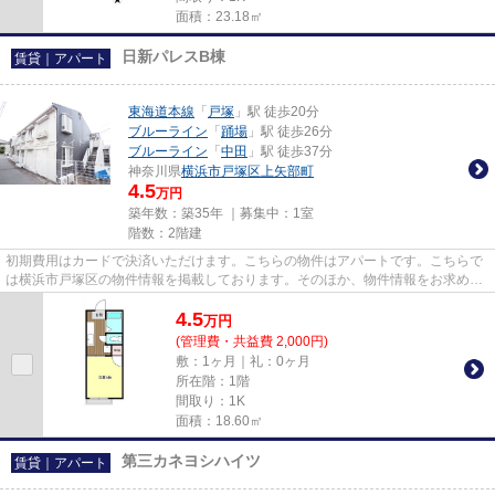
面積：23.18㎡
日新パレスB棟
賃貸｜アパート
東海道本線
「
戸塚
」駅 徒歩20分
ブルーライン
「
踊場
」駅 徒歩26分
ブルーライン
「
中田
」駅 徒歩37分
神奈川県
横浜市戸塚区
上矢部町
4.5
万円
築年数：築35年 ｜募集中：
1室
階数：2階建
初期費用はカードで決済いただけます。こちらの物件はアパートです。こちらで
は横浜市戸塚区の物件情報を掲載しております。そのほか、物件情報をお求めな
らアパマンメイトまでご連絡...
4.5
万
円
(管理費・共益費 2,000円)
敷：1ヶ月｜礼：0ヶ月
所在階：1階
間取り：1K
面積：18.60㎡
第三カネヨシハイツ
賃貸｜アパート