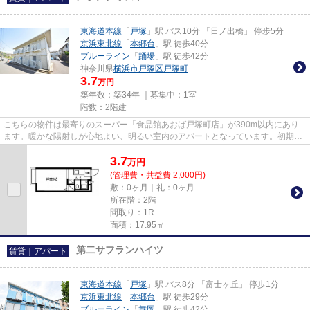
東海道本線
「
戸塚
」駅 バス10分 「日ノ出橋」 停歩5分
京浜東北線
「
本郷台
」駅 徒歩40分
ブルーライン
「
踊場
」駅 徒歩42分
神奈川県
横浜市戸塚区
戸塚町
3.7
万円
築年数：築34年 ｜募集中：
1室
階数：2階建
こちらの物件は最寄りのスーパー「食品館あおば戸塚町店」が390m以内にあり
ます。暖かな陽射しが心地よい、明るい室内のアパートとなっています。初期費
用をカードでお支払いいただけ...
3.7
万
円
(管理費・共益費 2,000円)
敷：0ヶ月｜礼：0ヶ月
所在階：2階
間取り：1R
面積：17.95㎡
第二サフランハイツ
賃貸｜アパート
東海道本線
「
戸塚
」駅 バス8分 「富士ヶ丘」 停歩1分
京浜東北線
「
本郷台
」駅 徒歩29分
ブルーライン
「
舞岡
」駅 徒歩42分