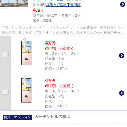
神奈川県
横浜市戸塚区
下倉田町
4
万円
築年数：築41年 ｜募集中：
2室
階数：2階建
『第二サフランハイツ（ダイニサフランハイツ）』の最新情報。軽量鉄骨なら丈
夫なので、長く安定して暮らすことが出来ます。飽きることのない充実のチャン
ネル数が魅力のCATV対応物件...
4
万
円
(管理費・共益費 -)
敷：0ヶ月｜礼：0ヶ月
所在階：2階
間取り：1K
面積：19.87㎡
4
万
円
(管理費・共益費 -)
敷：0ヶ月｜礼：0ヶ月
所在階：2階
間取り：1K
面積：19.87㎡
ガーデンヒルズ横浜
賃貸｜マンション