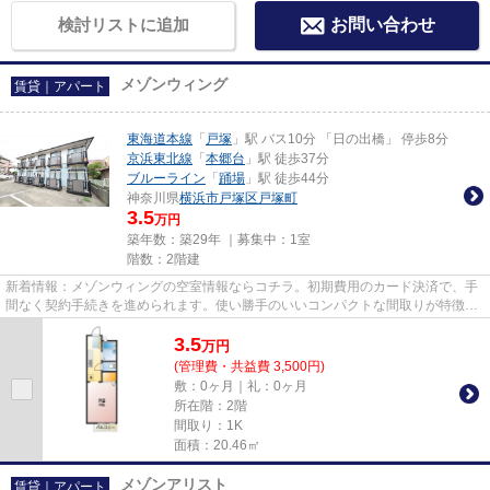
検討リストに追加
お問い合わせ
メゾンウィング
賃貸｜アパート
東海道本線
「
戸塚
」駅 バス10分 「日の出橋」 停歩8分
京浜東北線
「
本郷台
」駅 徒歩37分
ブルーライン
「
踊場
」駅 徒歩44分
神奈川県
横浜市戸塚区
戸塚町
3.5
万円
築年数：築29年 ｜募集中：
1室
階数：2階建
新着情報：メゾンウィングの空室情報ならコチラ。初期費用のカード決済で、手
間なく契約手続きを進められます。使い勝手のいいコンパクトな間取りが特徴。
東海道本線戸塚付近の物件情...
3.5
万
円
(管理費・共益費 3,500円)
敷：0ヶ月｜礼：0ヶ月
所在階：2階
間取り：1K
面積：20.46㎡
メゾンアリスト
賃貸｜アパート