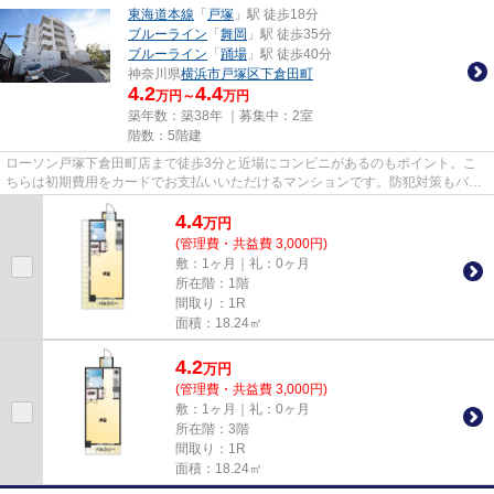
東海道本線
「
戸塚
」駅 徒歩18分
ブルーライン
「
舞岡
」駅 徒歩35分
ブルーライン
「
踊場
」駅 徒歩40分
神奈川県
横浜市戸塚区
下倉田町
4.2
4.4
万円～
万円
築年数：築38年 ｜募集中：
2室
階数：5階建
ローソン戸塚下倉田町店まで徒歩3分と近場にコンビニがあるのもポイント。こ
ちらは初期費用をカードでお支払いいただけるマンションです。防犯対策もバッ
チリなマンションタイプの物件...
4.4
万
円
(管理費・共益費 3,000円)
敷：1ヶ月｜礼：0ヶ月
所在階：1階
間取り：1R
面積：18.24㎡
4.2
万
円
(管理費・共益費 3,000円)
敷：1ヶ月｜礼：0ヶ月
所在階：3階
間取り：1R
面積：18.24㎡