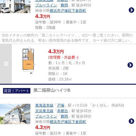
ブルーライン
「
舞岡
」駅 徒歩40分
神奈川県
横浜市戸塚区
下倉田町
4.3
万円
築年数：築38年 ｜募集中：
1室
階数：2階建
当社イチオシの物件の「第二カトレアハイツ」。ぜひ一度ご覧ください。昼間の
電気代も抑えられる、明るい室内環境のある物件です。カード派の方に嬉しい。
初期費用のカード決済が可能...
4.3
万
円
(管理費・共益費 -)
敷：1ヶ月｜礼：0ヶ月
所在階：2階
間取り：1K
面積：23.18㎡
第二稲荷山ハイツB
賃貸｜アパート
東海道本線
「
戸塚
」駅 バス11分 「かくぜん」 停歩5分
京浜東北線
「
本郷台
」駅 徒歩32分
ブルーライン
「
舞岡
」駅 徒歩38分
神奈川県
横浜市戸塚区
下倉田町
4.3
万円
築年数：築31年 ｜募集中：
1室