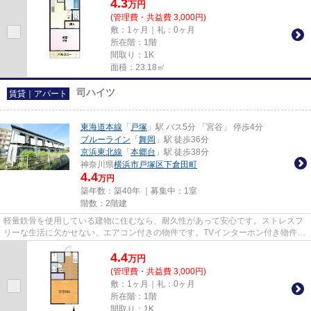
4.3
万
円
(管理費・共益費 3,000円)
敷：1ヶ月｜礼：0ヶ月
所在階：1階
間取り：1K
面積：23.18㎡
司ハイツ
賃貸｜アパート
東海道本線
「
戸塚
」駅 バス5分 「宮谷」 停歩4分
ブルーライン
「
舞岡
」駅 徒歩36分
京浜東北線
「
本郷台
」駅 徒歩38分
神奈川県
横浜市戸塚区
下倉田町
4.4
万円
築年数：築40年 ｜募集中：
1室
階数：2階建
軽量鉄骨を使用している建物に住むなら、耐久性があって安心です。ストレスフ
リーな生活に欠かせない、エアコン付きの物件です。TVインターホン付き物件な
ら、急な来訪者の対応も快適...
4.4
万
円
(管理費・共益費 3,000円)
敷：1ヶ月｜礼：0ヶ月
所在階：1階
間取り：1K