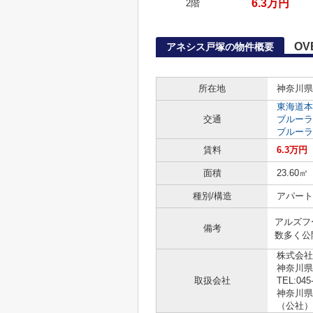
6.3万円
2階
OV
アネシス戸塚の物件概要
所在地
神奈川県
東海道本
交通
ブルーラ
ブルーラ
賃料
6.3万円
面積
23.60㎡
種別/構造
アパート 
アルズフ
備考
数多く公
株式会社
神奈川県
取扱会社
TEL:045
神奈川県知
（公社）