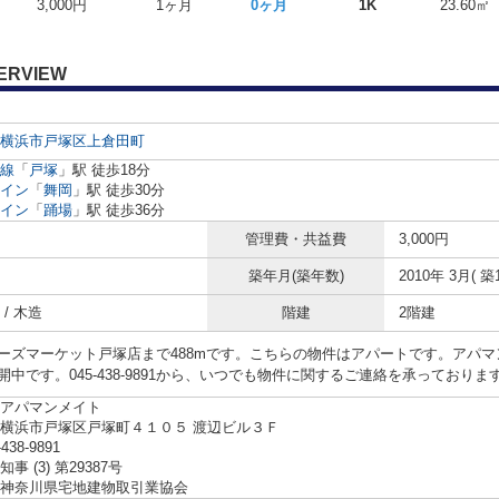
3,000円
1ヶ月
0ヶ月
1K
23.60㎡
ERVIEW
横浜市戸塚区
上倉田町
線
「
戸塚
」駅 徒歩18分
イン
「
舞岡
」駅 徒歩30分
イン
「
踊場
」駅 徒歩36分
管理費・共益費
3,000円
築年月(築年数)
2010年 3月( 築
/ 木造
階建
2階建
ーズマーケット戸塚店まで488mです。こちらの物件はアパートです。アパ
開中です。045-438-9891から、いつでも物件に関するご連絡を承っておりま
アパマンメイト
横浜市戸塚区戸塚町４１０５ 渡辺ビル３Ｆ
-438-9891
事 (3) 第29387号
神奈川県宅地建物取引業協会