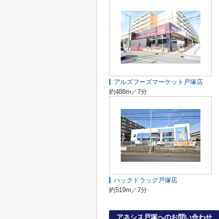
アルズフーズマーケット戸塚店
約488m／7分
ハックドラッグ戸塚店
約519m／7分
アネシス戸塚へのお問い合わせ