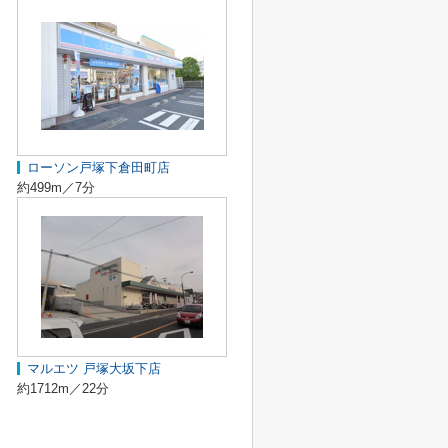
ローソン戸塚下倉田町店
約499m／7分
マルエツ 戸塚大坂下店
約1712m／22分