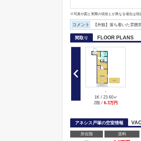
※写真や図と実際の現状とが異なる場合は現
コメント
【外観】落ち着いた雰囲
FLOOR PLANS
間取り
-
1K / 23.60㎡
2階 /
6.3万円
VA
アネシス戸塚の空室情報
所在階
賃料