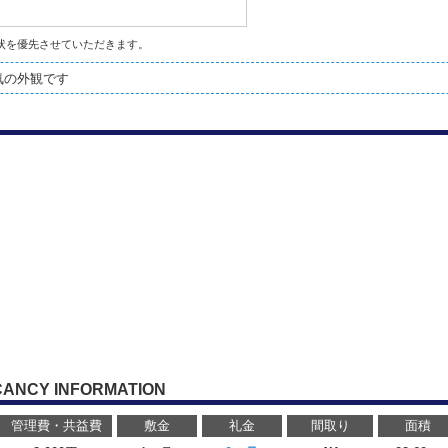
状を優先させていただきます。
気の外観です
CANCY INFORMATION
管理費・共益費
敷金
礼金
間取り
面積