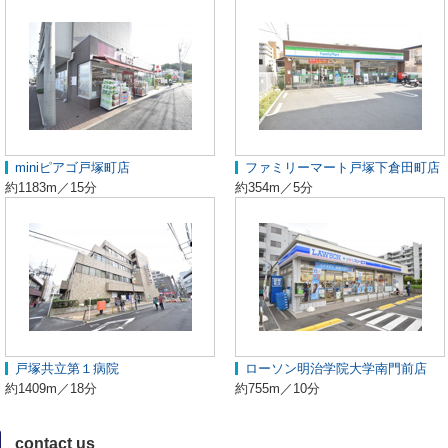
miniピアゴ戸塚町店
ファミリーマート戸塚下倉田町店
約1183m／15分
約354m／5分
戸塚共立第１病院
ローソン明治学院大学南門前店
約1409m／18分
約755m／10分
contact us