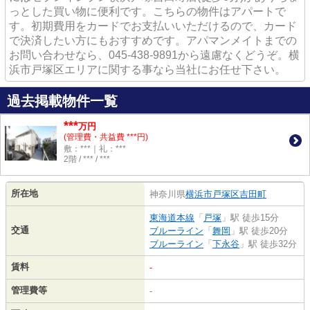
っとした買い物に便利です。こちらの物件はアパートで
す。初期費用をカードでお支払いいただけるので、カード
で決済したい方にもおすすめです。アパマンメイトまでの
お問い合わせなら、045-438-9891から遠慮なくどうぞ。横
浜市戸塚区エリアに関する事なら当社にお任せ下さい。
過去掲載物件一覧
***
万円
(管理費・共益費 ***円)
敷：***｜礼：***
2階 / *** / ***
所在地
神奈川県
横浜市戸塚区
吉田町
東海道本線
「
戸塚
」駅 徒歩15分
交通
ブルーライン
「
舞岡
」駅 徒歩20分
ブルーライン
「
下永谷
」駅 徒歩32分
賃料
-
管理費等
-