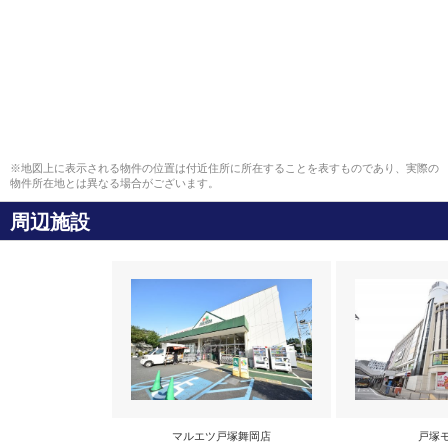
※地図上に表示される物件の位置は付近住所に所在することを表すものであり、実際の
物件所在地とは異なる場合がございます。
周辺施設
マルエツ戸塚舞岡店
戸塚