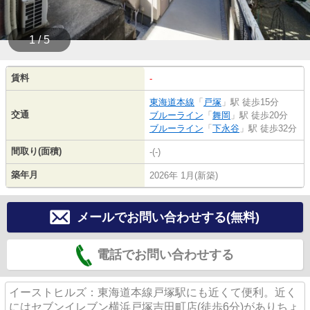
1 / 5
賃料
-
東海道本線
「
戸塚
」駅 徒歩15分
交通
ブルーライン
「
舞岡
」駅 徒歩20分
ブルーライン
「
下永谷
」駅 徒歩32分
間取り(面積)
-(-)
築年月
2026年 1月(新築)
メールでお問い合わせする(無料)
電話でお問い合わせする
イーストヒルズ：東海道本線戸塚駅にも近くて便利。近く
にはセブンイレブン横浜戸塚吉田町店(徒歩6分)がありちょ