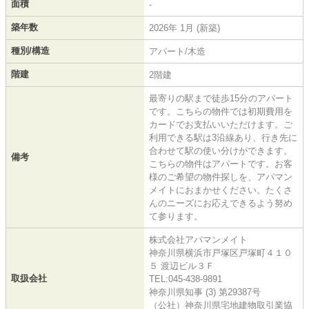
面積
-
築年数
2026年 1月 (新築)
種別/構造
アパート/木造
階建
2階建
最寄りの駅まで徒歩15分のアパート
です。こちらの物件では初期費用を
カードでお支払いいただけます。ご
利用できる駅は3沿線あり、行き先に
合わせて駅の使い分けができます。
備考
こちらの物件はアパートです。お客
様のご希望の物件探しを、アパマン
メイトにおまかせください。たくさ
んのニーズにお応えできるよう努め
て参ります。
株式会社アパマンメイト
神奈川県横浜市戸塚区戸塚町４１０
５ 渡辺ビル３Ｆ
取扱会社
TEL:045-438-9891
神奈川県知事 (3) 第29387号
（公社）神奈川県宅地建物取引業協