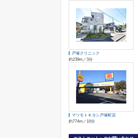
戸塚クリニック
約239m／3分
マツモトキヨシ戸塚町店
約774m／10分