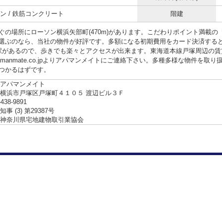
ン / 鉄筋コンクリート
階建
ぐの場所にローソン横浜矢部町(470m)があります。こだわりポイント満載
選ぶのなら、当社の物件が好評です。多額になる初期費用をカード決済する
駅があるので、歩きでも楽々とアクセスが出来ます。東海道本線戸塚周辺の賃
apamanmate.co.jpよりアパマンメイトにご連絡下さい。多種多様な物件
つかるはずです。
アパマンメイト
横浜市戸塚区戸塚町４１０５ 渡辺ビル３Ｆ
-438-9891
事 (3) 第29387号
神奈川県宅地建物取引業協会