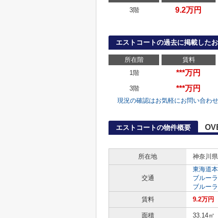
9.2万円
3階
エストコートの過去に掲載したお
所在階
賃料
***万円
1階
***万円
3階
現況の確認はお気軽にお問い合わ
OV
エストコートの物件概要
所在地
神奈川県
東海道本
交通
ブルーラ
ブルーラ
賃料
9.2万円
面積
33.14㎡