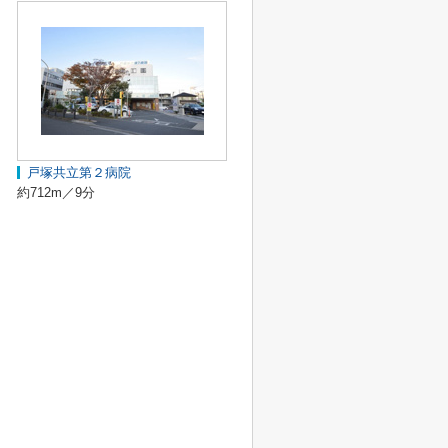
戸塚共立第２病院
約712m／9分