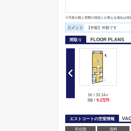
※写真や図と実際の現状とが異なる場合は現
コメント
【外観】外観です
FLOOR PLANS
間取り
-
1K / 33.14㎡
3階 /
9.2万円
VA
エストコートの空室情報
所在階
賃料