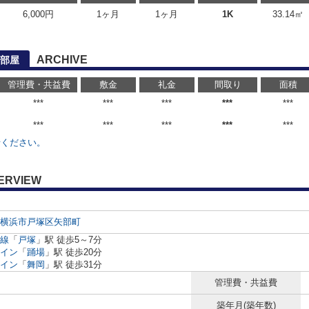
6,000円
1ヶ月
1ヶ月
1K
33.14㎡
ARCHIVE
部屋
管理費・共益費
敷金
礼金
間取り
面積
***
***
***
***
***
***
***
***
***
***
せください。
ERVIEW
横浜市戸塚区
矢部町
線
「
戸塚
」駅 徒歩5～7分
イン
「
踊場
」駅 徒歩20分
イン
「
舞岡
」駅 徒歩31分
管理費・共益費
築年月(築年数)