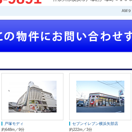
AM
戸塚モディ
セブンイレブン横浜矢部店
約648m／9分
約222m／3分