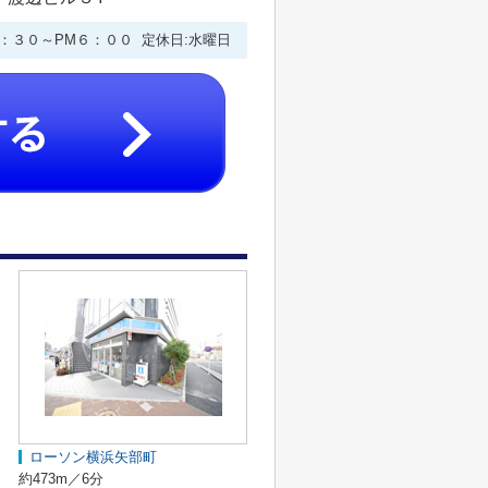
９：３０～PM６：００ 定休日:水曜日
ローソン横浜矢部町
約473m／6分