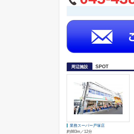
SPOT
周辺施設
業務スーパー戸塚店
約883m／12分