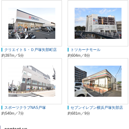
クリエイトＳ・Ｄ戸塚矢部町店
トツカーナモール
約397m／5分
約604m／8分
スポーツクラブNAS戸塚
セブンイレブン横浜戸塚矢部店
約540m／7分
約681m／9分