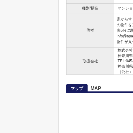
種別/構造
マンショ
家からす
の物件を
備考
歩5分に
info@
物件が見
株式会社
神奈川県
取扱会社
TEL:045
神奈川県知
（公社）
MAP
マップ