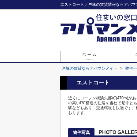
エストコート／戸塚の賃貸情報ならアパマ
戸塚の賃貸ならアパマンメイト
>
物件
エストコート
近くにローソン横浜矢部町(470m)
の高いRC構造の住居を当社で是非と
駅などもあり、交通環境も快適です。
おります。
PHOTO GALLE
物件写真