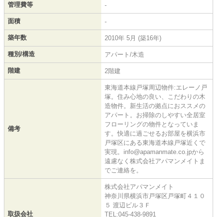
管理費等
-
面積
-
築年数
2010年 5月 (築16年)
種別/構造
アパート/木造
階建
2階建
東海道本線戸塚周辺物件:エレーノ戸
塚。住み心地の良い、こだわりの木
造物件。新生活の拠点におススメの
アパート。お掃除のしやすい全居室
フローリングの物件となっていま
備考
す。快適に過ごせるお部屋を横浜市
戸塚区にある東海道本線戸塚近くで
実現。info@apamanmate.co.jpから
遠慮なく株式会社アパマンメイトま
でご連絡を。
株式会社アパマンメイト
神奈川県横浜市戸塚区戸塚町４１０
５ 渡辺ビル３Ｆ
取扱会社
TEL:045-438-9891