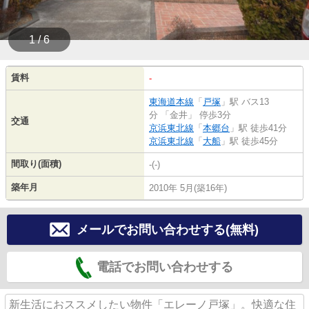
1 / 6
賃料
-
東海道本線
「
戸塚
」駅 バス13
分 「金井」 停歩3分
交通
京浜東北線
「
本郷台
」駅 徒歩41分
京浜東北線
「
大船
」駅 徒歩45分
間取り(面積)
-(-)
築年月
2010年 5月(築16年)
メールでお問い合わせする(無料)
電話でお問い合わせする
新生活におススメしたい物件「エレーノ戸塚」。快適な住