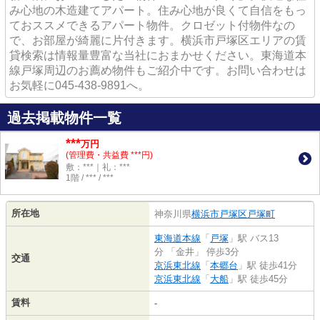
み心地の木造建てアパート。住み心地が良くて自信をもっ
ておススメできるアパート物件。クロゼット付物件なの
で、お部屋が綺麗に片付きます。横浜市戸塚区エリアの賃
貸検索は情報量豊富な当社におまかせください。東海道本
線戸塚周辺のお薦め物件もご紹介中です。お問い合わせは
お気軽に045-438-9891へ。
過去掲載物件一覧
***
万円
(管理費・共益費 ***円)
敷：***｜礼：***
1階 / *** / ***
所在地
神奈川県
横浜市戸塚区
戸塚町
東海道本線
「
戸塚
」駅 バス13
分 「金井」 停歩3分
交通
京浜東北線
「
本郷台
」駅 徒歩41分
京浜東北線
「
大船
」駅 徒歩45分
賃料
-