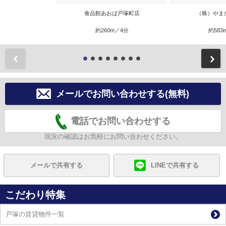
食品館あおば戸塚町店
（株）やま
約260m／4分
約583
前
メールでお問い合わせする(無料)
電話でお問い合わせする
現況の確認はお気軽にお問い合わせください。
メールで共有する
LINEで共有する
こだわり特集
戸塚の賃貸物件一覧