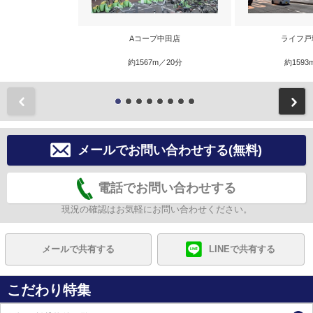
Aコープ中田店
ライフ戸
約1567m／20分
約1593
前
メールでお問い合わせする(無料)
電話でお問い合わせする
現況の確認はお気軽にお問い合わせください。
メールで共有する
LINEで共有する
こだわり特集