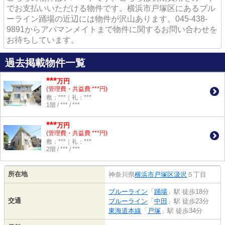
でお支払いいただける物件です。横浜市戸塚区にあるブル
ーライン踊場の近辺には物件が沢山あります。045-438-
9891からアパマンメイトまで物件に関するお問い合わせを
お待ちしています。
過去掲載物件一覧
***
万円
(管理費・共益費 ***円)
敷：***｜礼：***
1階 / *** / ***
***
万円
(管理費・共益費 ***円)
敷：***｜礼：***
2階 / *** / ***
所在地
神奈川県
横浜市戸塚区
汲沢
５丁目
ブルーライン
「
踊場
」駅 徒歩18分
交通
ブルーライン
「
中田
」駅 徒歩23分
東海道本線
「
戸塚
」駅 徒歩34分