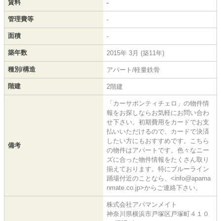
賃料
-
管理費等
-
面積
-
築年数
2015年 3月 (築11年)
種別/構造
アパート/軽量鉄骨
階建
2階建
「カーサポンティチェロ」の物件情
報をお探しならお気軽にお問い合わ
せ下さい。初期費用をカードでお支
払いいただけるので、カードで決済
したい方にもおすすめです。こちら
備考
の物件はアパートです。色々なニー
ズに合った物件情報をたくさん取り
揃えております。特にブルーライン
踊場付近のことなら、<info@apama
nmate.co.jp>からご連絡下さい。
株式会社アパマンメイト
神奈川県横浜市戸塚区戸塚町４１０