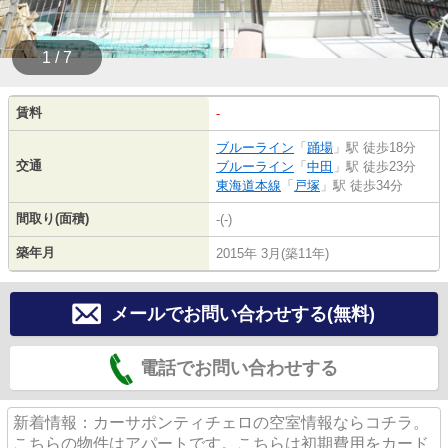
1 / 7
賃料
-
ブルーライン
「
踊場
」駅 徒歩18分
交通
ブルーライン
「
中田
」駅 徒歩23分
東海道本線
「
戸塚
」駅 徒歩34分
間取り(面積)
-(-)
築年月
2015年 3月(築11年)
メールでお問い合わせする(無料)
電話でお問い合わせする
新着情報：カーサポンティチェロの空室情報ならコチラ。
こちらの物件はアパートです。こちらは初期費用をカード