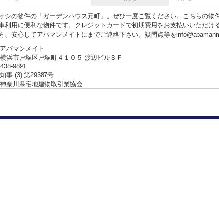
オシの物件の「ガーデンハウス元町」。ぜひ一度ご覧ください。こちらの物件
車利用に便利な物件です。クレジットカードで初期費用をお支払いいただけ
、安心してアパマンメイトにまでご連絡下さい。疑問点等をinfo@apamanmat
アパマンメイト
横浜市戸塚区戸塚町４１０５ 渡辺ビル３Ｆ
-438-9891
事 (3) 第29387号
神奈川県宅地建物取引業協会