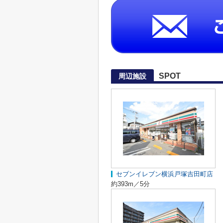
SPOT
周辺施設
セブンイレブン横浜戸塚吉田町店
約393m／5分