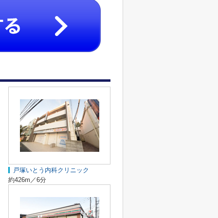
戸塚いとう内科クリニック
約426m／6分