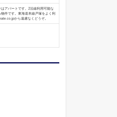
はアパートです。2沿線利用可能な
る物件です。東海道本線戸塚をよく利
e.co.jpから遠慮なくどうぞ。