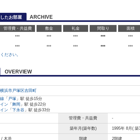
ARCHIVE
したお部屋
管理費・共益費
敷金
礼金
間取り
面積
***
***
***
***
***
***
***
***
***
***
せください。
OVERVIEW
横浜市戸塚区
吉田町
線
「
戸塚
」駅 徒歩15分
イン
「
舞岡
」駅 徒歩22分
イン
「
下永谷
」駅 徒歩33分
管理費・共益費
-
築年月(築年数)
1995年 8月( 築
/ 木造
階建
2階建