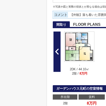
※写真や図と実際の現状とが異なる場合は現
コメント
【外観】落ち着いた雰囲
FLOOR PLANS
間取り
-
2DK / 44.10㎡
2階 /
8万円
ガーデンハウス元町の空室情報
所在階
賃料
8万円
2階