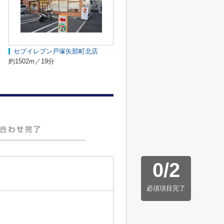
セブイレブン戸塚矢部町北店
約1502m／19分
0
/
2
必須項目完了