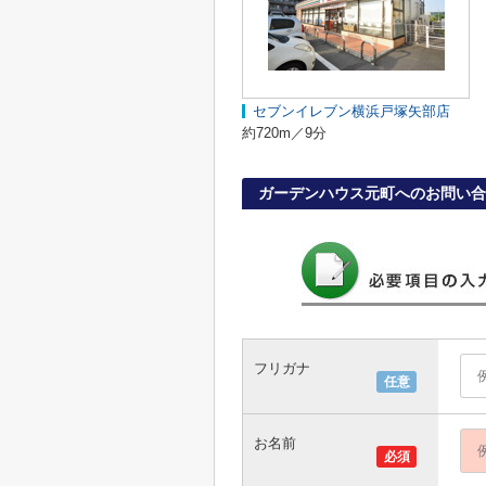
セブンイレブン横浜戸塚矢部店
約720m／9分
ガーデンハウス元町へのお問い合
フリガナ
任意
お名前
必須