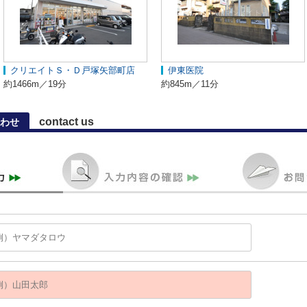
クリエイトＳ・Ｄ戸塚矢部町店
伊東医院
約1466m／19分
約845m／11分
contact us
わせ