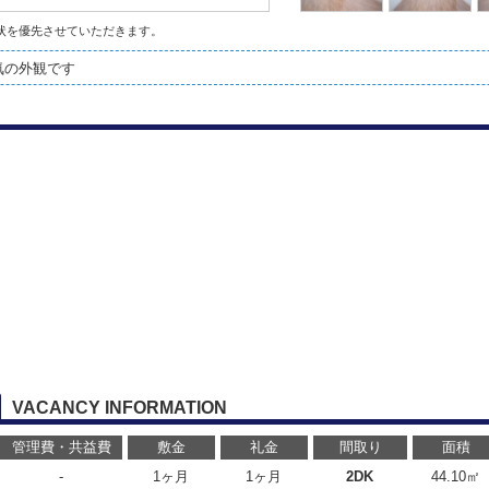
状を優先させていただきます。
気の外観です
VACANCY INFORMATION
管理費・共益費
敷金
礼金
間取り
面積
-
1ヶ月
1ヶ月
2DK
44.10㎡