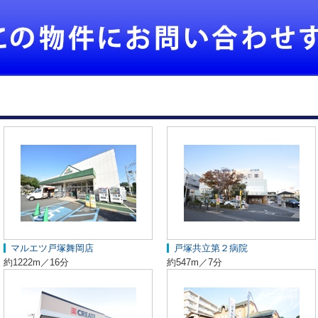
マルエツ戸塚舞岡店
戸塚共立第２病院
約1222m／16分
約547m／7分