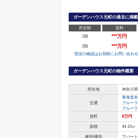
ガーデンハウス元町の過去に掲載
所在階
賃料
***万円
1階
***万円
2階
現況の確認はお気軽にお問い合わ
ガーデンハウス元町の物件概要
所在地
神奈川県
東海道本
交通
ブルーラ
ブルーラ
賃料
8万円
面積
44.10㎡
種別/構造
アパート 