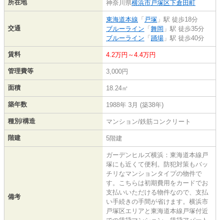
所在地
神奈川県
横浜市戸塚区
下倉田町
東海道本線
「
戸塚
」駅 徒歩18分
交通
ブルーライン
「
舞岡
」駅 徒歩35分
ブルーライン
「
踊場
」駅 徒歩40分
賃料
4.2万円～4.4万円
管理費等
3,000円
面積
18.24㎡
築年数
1988年 3月 (築38年)
種別/構造
マンション/鉄筋コンクリート
階建
5階建
ガーデンヒルズ横浜：東海道本線戸
塚にも近くて便利。防犯対策もバッ
チリなマンションタイプの物件で
す。こちらは初期費用をカードでお
支払いいただける物件なので、支払
備考
い手続きの手間が省けます。横浜市
戸塚区エリアと東海道本線戸塚付近