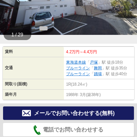
1 / 29
賃料
4.2万円～4.4万円
東海道本線
「
戸塚
」駅 徒歩18分
交通
ブルーライン
「
舞岡
」駅 徒歩35分
ブルーライン
「
踊場
」駅 徒歩40分
間取り(面積)
1R(18.24㎡)
築年月
1988年 3月(築38年)
メールでお問い合わせする(無料)
電話でお問い合わせする