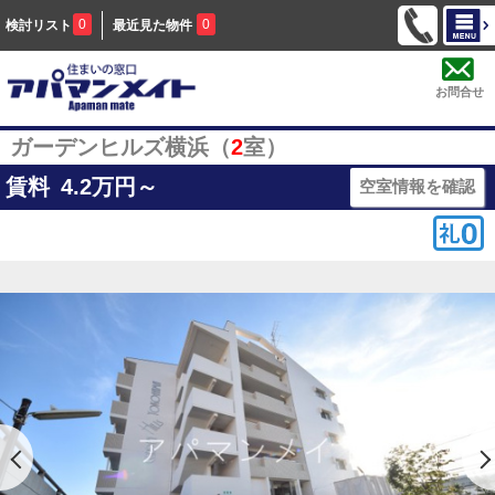
0
0
検討リスト
最近見た物件
お問合せ
ガーデンヒルズ横浜（
2
室）
賃料
4.2
万円～
空室情報を確認