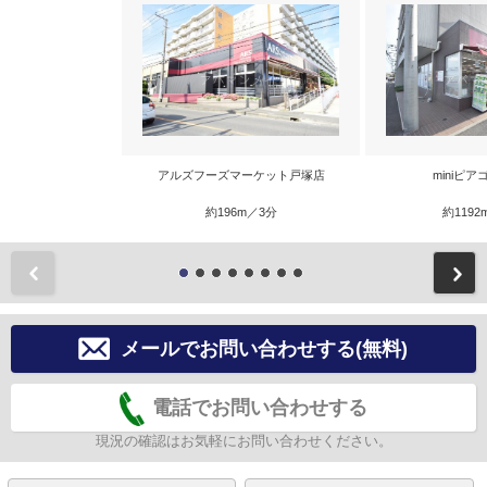
アルズフーズマーケット戸塚店
miniピ
約196m／3分
約1192
前
メールでお問い合わせする(無料)
電話でお問い合わせする
現況の確認はお気軽にお問い合わせください。