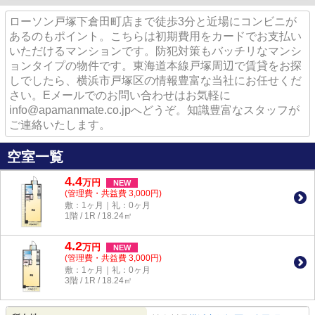
ローソン戸塚下倉田町店まで徒歩3分と近場にコンビニが
あるのもポイント。こちらは初期費用をカードでお支払い
いただけるマンションです。防犯対策もバッチリなマンシ
ョンタイプの物件です。東海道本線戸塚周辺で賃貸をお探
しでしたら、横浜市戸塚区の情報豊富な当社にお任せくだ
さい。Eメールでのお問い合わせはお気軽に
info@apamanmate.co.jpへどうぞ。知識豊富なスタッフが
ご連絡いたします。
空室一覧
4.4
万
円
NEW
(管理費・共益費 3,000円)
敷：1ヶ月｜礼：0ヶ月
1階 / 1R / 18.24㎡
4.2
万
円
NEW
(管理費・共益費 3,000円)
敷：1ヶ月｜礼：0ヶ月
3階 / 1R / 18.24㎡