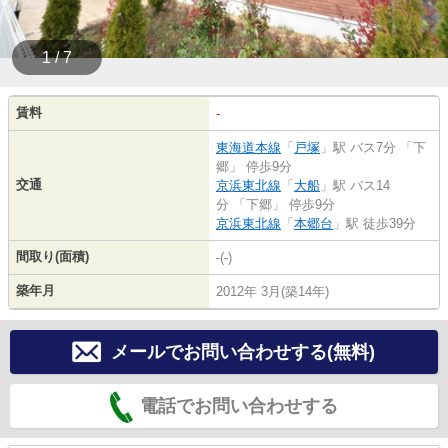
1 / 7
賃料
-
東海道本線
「
戸塚
」駅 バス7分 「下
郷」 停歩9分
交通
京浜東北線
「
大船
」駅 バス14
分 「下郷」 停歩9分
京浜東北線
「
本郷台
」駅 徒歩39分
間取り(面積)
-(-)
築年月
2012年 3月(築14年)
メールでお問い合わせする(無料)
電話でお問い合わせする