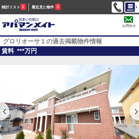
0
0
検討リスト
最近見た物件
お問合せ
グロリオーサ１の過去掲載物件情報
賃料
***
万円