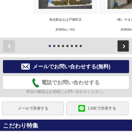
食品館あおば戸塚町店
（株）やま
約565m／8分
約808
前
メールでお問い合わせする(無料)
電話でお問い合わせする
現況の確認はお気軽にお問い合わせください。
メールで共有する
LINEで共有する
こだわり特集