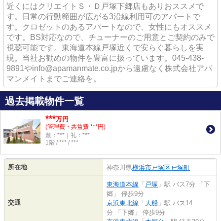
近くにはクリエイトＳ・Ｄ戸塚下郷店もありおススメで
す。日常の行動範囲が広がる3沿線利用可のアパートで
す。クロゼットのあるアパートなので、女性にもオススメ
です。BS対応なので、チューナーのご用意とご契約のみで
視聴可能です。東海道本線戸塚近くで安らぐ暮らしを実
現。当社お勧めの物件を豊富に扱っています。045-438-
9891やinfo@apamanmate.co.jpから遠慮なく株式会社アパ
マンメイトまでご連絡を。
過去掲載物件一覧
***
万円
(管理費・共益費 ***円)
敷：***｜礼：***
1階 / *** / ***
所在地
神奈川県
横浜市戸塚区
戸塚町
東海道本線
「
戸塚
」駅 バス7分 「下
郷」 停歩9分
交通
京浜東北線
「
大船
」駅 バス14
分 「下郷」 停歩9分