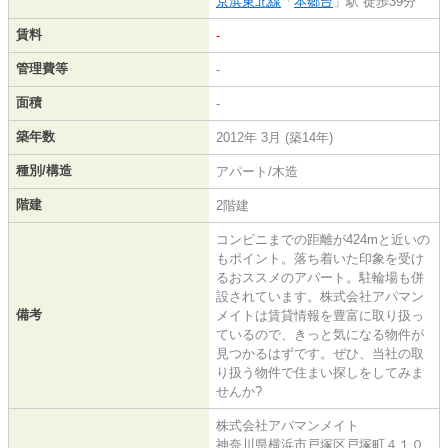
京浜東北線
「
本郷台
」駅 徒歩39分
賃料
-
管理費等
-
面積
-
築年数
2012年 3月 (築14年)
種別/構造
アパート/木造
階建
2階建
コンビニまでの距離が424mと近いの
もポイント。落ち着いた印象を受け
るおススメのアパート。駐輪場も併
設されています。株式会社アパマン
備考
メイトは賃貸情報を豊富に取り扱っ
ているので、きっと気になる物件が
見つかるはずです。ぜひ、当社の取
り扱う物件で住まい探しをしてみま
せんか?
株式会社アパマンメイト
神奈川県横浜市戸塚区戸塚町４１０