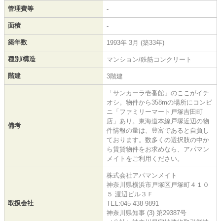
管理費等
-
面積
-
築年数
1993年 3月 (築33年)
種別/構造
マンション/鉄筋コンクリート
階建
3階建
「サンカーラ壱番館」のここがイチ
オシ。物件から358mの場所にコンビ
ニ「ファミリーマート戸塚吉田町
店」あり。東海道本線戸塚近辺の物
備考
件情報の量は、豊富であると自負し
ております。数多くの選択肢の中か
ら賃貸物件をお求めなら、アパマン
メイトをご利用ください。
株式会社アパマンメイト
神奈川県横浜市戸塚区戸塚町４１０
５ 渡辺ビル３Ｆ
取扱会社
TEL:045-438-9891
神奈川県知事 (3) 第29387号