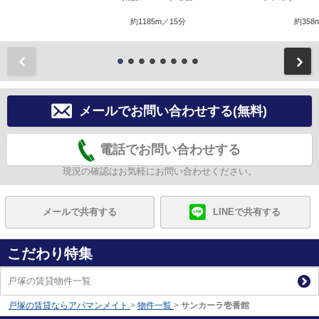
約1185m／15分
約358
前
メールでお問い合わせする(無料)
電話でお問い合わせする
現況の確認はお気軽にお問い合わせください。
メールで共有する
LINEで共有する
こだわり特集
戸塚の賃貸物件一覧
戸塚の賃貸ならアパマンメイト
>
物件一覧
>
サンカーラ壱番館