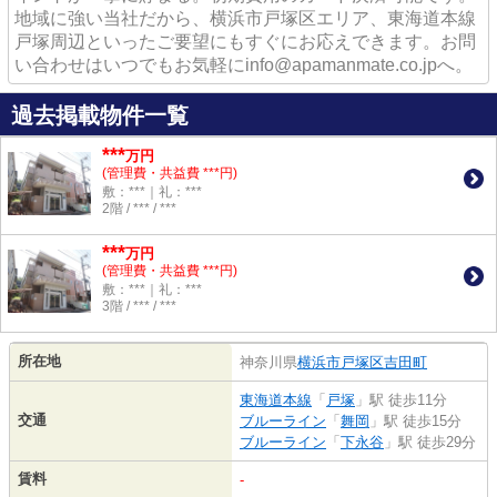
地域に強い当社だから、横浜市戸塚区エリア、東海道本線
戸塚周辺といったご要望にもすぐにお応えできます。お問
い合わせはいつでもお気軽にinfo@apamanmate.co.jpへ。
過去掲載物件一覧
***
万円
(管理費・共益費 ***円)
敷：***｜礼：***
2階 / *** / ***
***
万円
(管理費・共益費 ***円)
敷：***｜礼：***
3階 / *** / ***
所在地
神奈川県
横浜市戸塚区
吉田町
東海道本線
「
戸塚
」駅 徒歩11分
交通
ブルーライン
「
舞岡
」駅 徒歩15分
ブルーライン
「
下永谷
」駅 徒歩29分
賃料
-