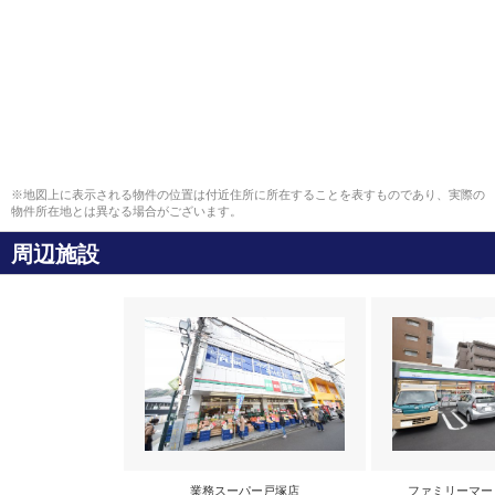
※地図上に表示される物件の位置は付近住所に所在することを表すものであり、実際の
物件所在地とは異なる場合がございます。
周辺施設
業務スーパー戸塚店
ファミリーマー