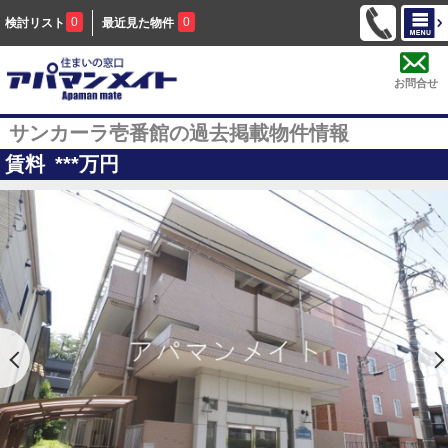
0
0
検討リスト
最近見た物件
お問合せ
サンカーラ壱番館の過去掲載物件情報
賃料
***
万円