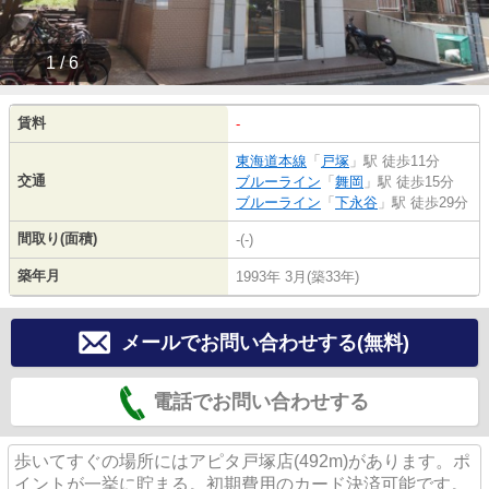
1 / 6
賃料
-
東海道本線
「
戸塚
」駅 徒歩11分
交通
ブルーライン
「
舞岡
」駅 徒歩15分
ブルーライン
「
下永谷
」駅 徒歩29分
間取り(面積)
-(-)
築年月
1993年 3月(築33年)
メールでお問い合わせする(無料)
電話でお問い合わせする
歩いてすぐの場所にはアピタ戸塚店(492m)があります。ポ
イントが一挙に貯まる。初期費用のカード決済可能です。