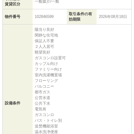
一般媒介/一般
賃貸区分
取引条件の有
物件番号
102846599
2026年08月18日
効期限
陽当り良好
閑静な住宅地
保証人不要
２人入居可
眺望良好
ガスコンロ設置可
カップル向け
ファミリー向け
室内洗濯機置場
フローリング
バルコニー
都市ガス
公営水道
設備条件
公共下水
電気有
ガスコンロ
バス・トイレ別
追焚機能浴室
温水洗浄便座