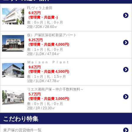
FLヴィラ上倉田
6.9
万
円
(管理費・共益費 -)
敷：0ヶ月｜礼：0ヶ月
2階 / 2DK / 28.60㎡
仮）戸塚区深谷町新築アパート
9.25
万
円
(管理費・共益費 4,000円)
敷：1ヶ月｜礼：0ヶ月
2階 / 1LDK / 47.04㎡
Ｍａｉｓｏｎ Ｐｌａｎｔ
9.6
万
円
(管理費・共益費 4,500円)
敷：1ヶ月｜礼：1.5ヶ月
1階 / 1LDK / 47.78㎡
リエス湘南戸塚～仲介手数料無料～
5.7
万
円
(管理費・共益費 3,000円)
敷：0ヶ月｜礼：0ヶ月
2階 / 1R / 23.30㎡
こだわり特集
東戸塚の賃貸物件一覧