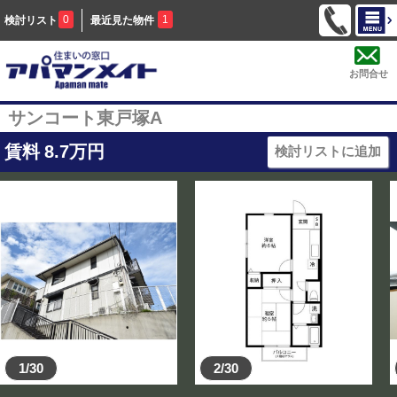
0
1
検討リスト
最近見た物件
お問合せ
サンコート東戸塚A
賃料
8.7
万円
検討リストに追加
1/30
2/30