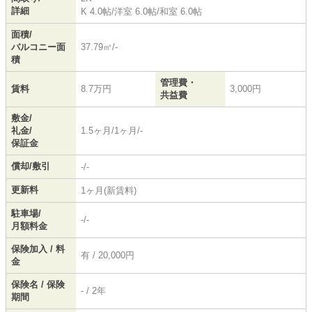
詳細
K 4.0帖
/
洋室 6.0帖
/
和室 6.0帖
面積/
バルコニー面
37.79㎡/-
積
管理費・
賃料
8.7万円
3,000円
共益費
敷金/
礼金/
1.5ヶ月/1ヶ月/-
保証金
償却/敷引
-/-
更新料
1ヶ月(新賃料)
駐車場/
-/-
月額料金
保険加入 / 料
有 / 20,000円
金
保険名 / 保険
- / 2年
期間