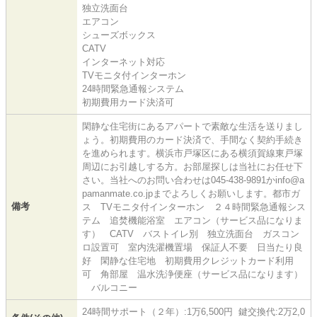
独立洗面台
エアコン
シューズボックス
CATV
インターネット対応
TVモニタ付インターホン
24時間緊急通報システム
初期費用カード決済可
閑静な住宅街にあるアパートで素敵な生活を送りまし
ょう。初期費用のカード決済で、手間なく契約手続き
を進められます。横浜市戸塚区にある横須賀線東戸塚
周辺にお引越しする方。お部屋探しは当社にお任せ下
さい。当社へのお問い合わせは045-438-9891かinfo@a
pamanmate.co.jpまでよろしくお願いします。都市ガ
備考
ス TVモニタ付インターホン ２４時間緊急通報シス
テム 追焚機能浴室 エアコン（サービス品になりま
す） CATV バストイレ別 独立洗面台 ガスコン
ロ設置可 室内洗濯機置場 保証人不要 日当たり良
好 閑静な住宅地 初期費用クレジットカード利用
可 角部屋 温水洗浄便座（サービス品になります）
バルコニー
24時間サポート（２年）:1万6,500円 鍵交換代:2万2,0