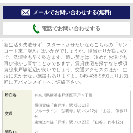
メールでお問い合わせする(無料)
電話でお問い合わせする
新生活を失敗せず、スタートさせたいならこちらの「サン
コート東戸塚A」はいかがでしょうか。陽当たりが良いの
で、洗濯物も早く乾きます。追い焚きは、冷めたお湯でも
再び沸かし直すことができます。賃貸住宅を探すなら横須
賀線東戸塚近辺が良いでしょう。交通アクセスのほか、生
活に欠かせない施設もありますよ。045-438-9891よりお気
軽にアパマンメイトへご連絡下さい。
所在地
神奈川県
横浜市戸塚区
平戸
４丁目
横須賀線
「
東戸塚
」駅 徒歩13分
ブルーライン
「
弘明寺
」駅 バス12分 「山谷」 停歩11
交通
分
東海道本線
「
戸塚
」駅 バス23分 「山谷」 停歩12分
間取り/
2K