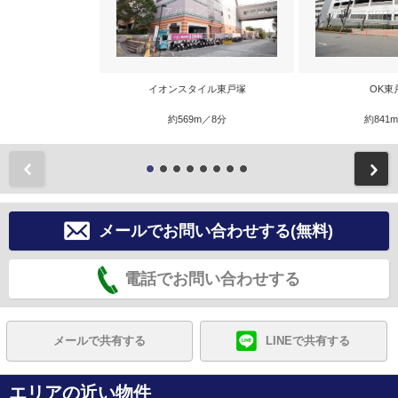
イオンスタイル東戸塚
OK東
約569m／8分
約841
前
メールでお問い合わせする(無料)
電話でお問い合わせする
メールで共有する
LINEで共有する
エリアの近い物件