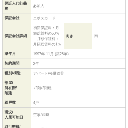
保証人代行義
必加入
務
保証会社
エポスカード
初回保証料：月
額総賃料の50％
保証会社詳細
向き
南
月額保証料：
月額総賃料の1％
築年月
1997年 11月 (築28年)
契約期間
2年
種別/構造
アパート/軽量鉄骨
部屋/
所在階/
-/2階/2階建
階建
総戸数
4戸
現況/
空家/即時
入居可能日
取引態様/