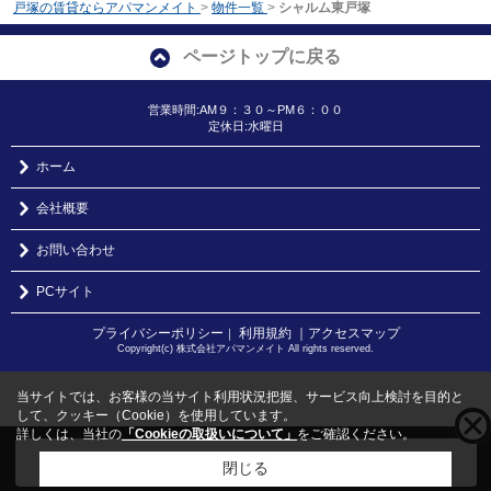
戸塚の賃貸ならアパマンメイト
>
物件一覧
>
シャルム東戸塚
ページトップに戻る
営業時間:AM９：３０～PM６：００
定休日:水曜日
ホーム
会社概要
お問い合わせ
PCサイト
プライバシーポリシー
利用規約
｜アクセスマップ
｜
Copyright(c) 株式会社アパマンメイト All rights reserved.
当サイトでは、お客様の当サイト利用状況把握、サービス向上検討を目的と
して、クッキー（Cookie）を使用しています。
詳しくは、当社の
「Cookieの取扱いについて」
をご確認ください。
こちらの物件をご覧の方に
お勧めな物件
はこちら
閉じる