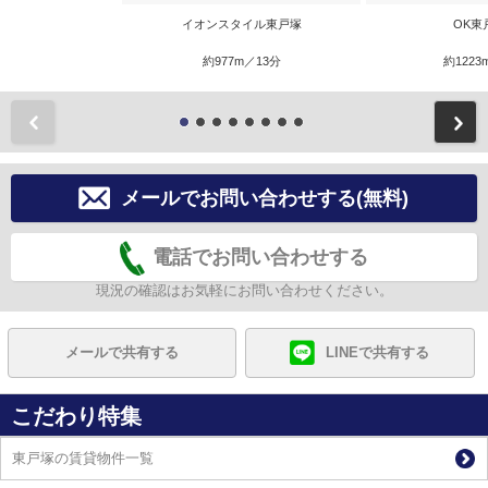
イオンスタイル東戸塚
OK東
約977m／13分
約1223
前
メールでお問い合わせする(無料)
電話でお問い合わせする
現況の確認はお気軽にお問い合わせください。
メールで共有する
LINEで共有する
こだわり特集
東戸塚の賃貸物件一覧