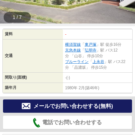
1 / 7
賃料
-
横須賀線
「
東戸塚
」駅 徒歩16分
京急本線
「
弘明寺
」駅 バス12
交通
分 「山谷」 停歩10分
ブルーライン
「
上永谷
」駅 バス22
分 「品濃坂」 停歩15分
間取り(面積)
-(-)
築年月
1980年 2月(築46年)
メールでお問い合わせする(無料)
電話でお問い合わせする