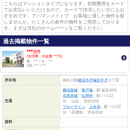
こちらはマンションタイプになります。初期費用をカード
でお支払いいただけるので、カードで決済したい方にもお
すすめです。アパマンメイトで、お客様に適した物件を探
しませんか。たくさんの条件の物件をご用意しておりま
す。まずは当社のホームページをご覧ください。
過去掲載物件一覧
***
万円
(管理費・共益費 ***円)
敷：***｜礼：***
2階 / *** / ***
所在地
神奈川県
横浜市戸塚区
平戸
３丁目
横須賀線
「
東戸塚
」駅 徒歩16分
京急本線
「
弘明寺
」駅 バス12
交通
分 「山谷」 停歩10分
ブルーライン
「
上永谷
」駅 バス22
分 「品濃坂」 停歩15分
賃料
-