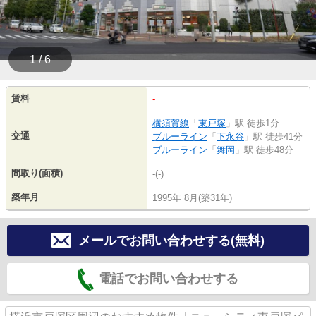
1 / 6
賃料
-
横須賀線
「
東戸塚
」駅 徒歩1分
交通
ブルーライン
「
下永谷
」駅 徒歩41分
ブルーライン
「
舞岡
」駅 徒歩48分
間取り(面積)
-(-)
築年月
1995年 8月(築31年)
メールでお問い合わせする(無料)
電話でお問い合わせする