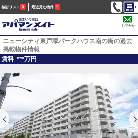
0
0
検討リスト
最近見た物件
お問合せ
ニューシティ東戸塚パークハウス南の街の過去
掲載物件情報
賃料
***
万円