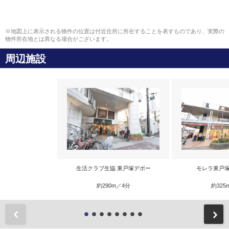
※地図上に表示される物件の位置は付近住所に所在することを表すものであり、実際の
物件所在地とは異なる場合がございます。
周辺施設
生活クラブ生協 東戸塚デポー
モレラ東戸塚
約290m／4分
約325
前