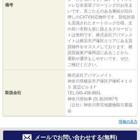
備考
ャレな全居室フローリングのお住ま
いです。見ごたえのある番組が目白
押しのCATV対応物件です。防犯対策
も意識されたオートロック仕様。丈
の長い衣類も楽に扱えるクローゼッ
トは便利です。株式会社アパマンメ
イトは横浜市戸塚区エリアにある賃
貸物件をオススメしております。横
須賀線東戸塚周辺にあることから、
通勤や通学もしやすいです。ぜひ、
ご検討ください。
株式会社アパマンメイト
神奈川県横浜市戸塚区戸塚町４１０
５ 渡辺ビル３Ｆ
取扱会社
TEL:045-438-9891
神奈川県知事 (3) 第29387号
（公社）神奈川県宅地建物取引業協
会
情報の見方
メールでお問い合わせする(無料)