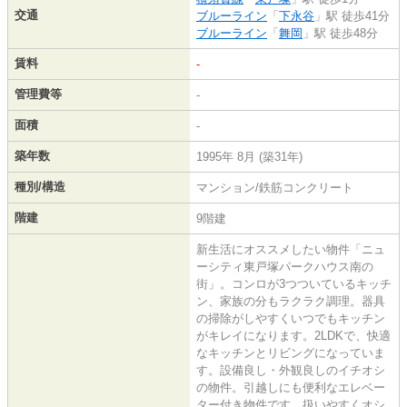
交通
ブルーライン
「
下永谷
」駅 徒歩41分
ブルーライン
「
舞岡
」駅 徒歩48分
賃料
-
管理費等
-
面積
-
築年数
1995年 8月 (築31年)
種別/構造
マンション/鉄筋コンクリート
階建
9階建
新生活にオススメしたい物件「ニュ
ーシティ東戸塚パークハウス南の
街」。コンロが3つついているキッチ
ン、家族の分もラクラク調理。器具
の掃除がしやすくいつでもキッチン
がキレイになります。2LDKで、快適
なキッチンとリビングになっていま
す。設備良し・外観良しのイチオシ
の物件。引越しにも便利なエレベー
ター付き物件です。扱いやすくオシ