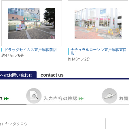
ドラッグセイムス東戸塚駅前店
ナチュラルローソン東戸塚駅東口
店
約477m／6分
約145m／2分
contact us
へのお問い合わせ