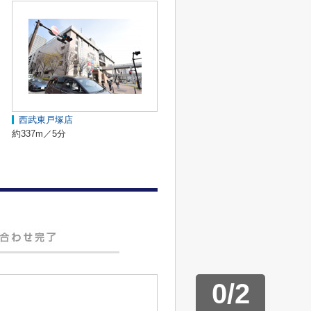
西武東戸塚店
約337m／5分
0
/
2