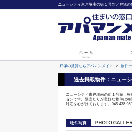
ニューシティ東戸塚南の街１号館／戸塚の
戸塚の賃貸ならアパマンメイト
>
物件
過去掲載物件：ニューシ
ニューシティ東戸塚南の街１号館：横
ョンです。陽当たりが良好な物件は梅
対応を心がけております。045-438-9891
PHOTO GALLE
物件写真