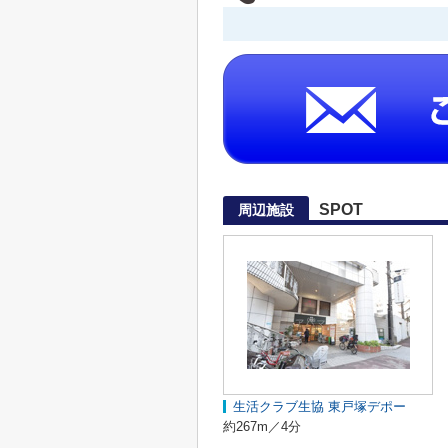
SPOT
周辺施設
生活クラブ生協 東戸塚デポー
約267m／4分