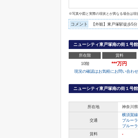
※写真や図と実際の現状とが異なる場合は現
コメント
【外観】東戸塚駅徒歩5分
ニューシティ東戸塚南の街１号
所在階
賃料
***万円
10階
現況の確認はお気軽にお問い合わ
ニューシティ東戸塚南の街１号館
所在地
神奈川県
横須賀線
交通
ブルーラ
ブルーラ
賃料
-