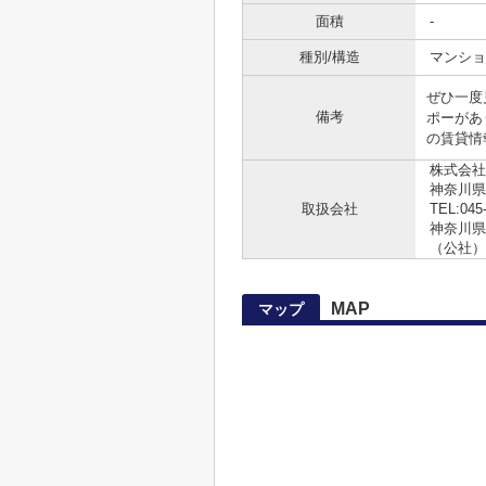
面積
-
種別/構造
マンショ
ぜひ一度
備考
ポーがあ
の賃貸情
株式会社
神奈川県
取扱会社
TEL:045
神奈川県知
（公社）
MAP
マップ