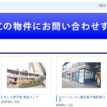
AM
モレラ東戸塚 東急ストア
セブンイレブン横浜東戸塚駅東口
店
約373m／5分
約59m／1分