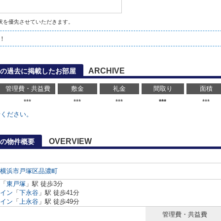
状を優先させていただきます。
！
ARCHIVE
館の過去に掲載したお部屋
管理費・共益費
敷金
礼金
間取り
面積
***
***
***
***
***
せください。
OVERVIEW
の物件概要
横浜市戸塚区
品濃町
「
東戸塚
」駅 徒歩3分
イン
「
下永谷
」駅 徒歩41分
イン
「
上永谷
」駅 徒歩49分
管理費・共益費