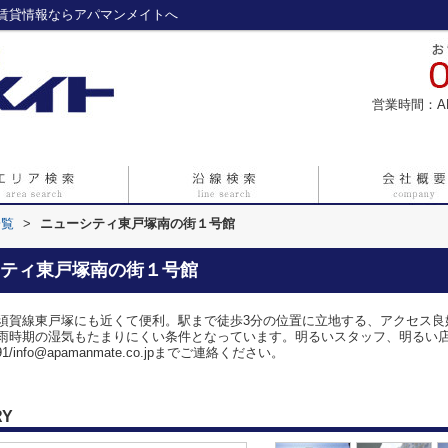
賃貸情報ならアパマンメイトへ
営業時間：A
一覧
>
ニューシティ東戸塚南の街１号館
ティ東戸塚南の街１号館
須賀線東戸塚にも近くて便利。駅まで徒歩3分の位置に立地する、アクセス良
雨時期の湿気もたまりにくい条件となっています。明るいスタッフ、明るい
/info@apamanmate.co.jpまでご連絡ください。
RY