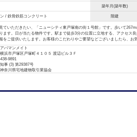
築年月(築年数)
ン / 鉄骨鉄筋コンクリート
階建
見ていただきたい、「ニューシティ東戸塚南の街１号館」です。歩いて267m
ります。日が当たる物件です。駅まで徒歩3分の位置に立地する、アクセス良
報をご提供いたします。お客様のこだわりやご要望などございましたら、お
アパマンメイト
横浜市戸塚区戸塚町４１０５ 渡辺ビル３Ｆ
-438-9891
事 (3) 第29387号
神奈川県宅地建物取引業協会