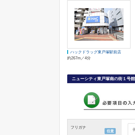
ハックドラッグ東戸塚駅前店
約267m／4分
ニューシティ東戸塚南の街１号館
フリガナ
任意