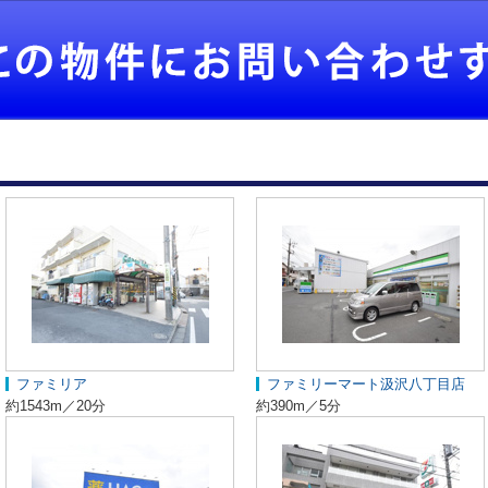
ファミリア
ファミリーマート汲沢八丁目店
約1543m／20分
約390m／5分