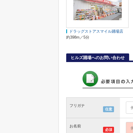
ドラッグストアスマイル踊場店
約398m／5分
ヒルズ踊場へのお問い合わせ
フリガナ
任意
お名前
必須