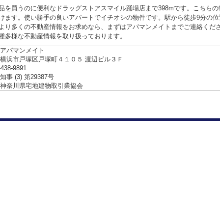
品を買うのに便利なドラッグストアスマイル踊場店まで398mです。こちら
けます。使い勝手の良いアパートでイチオシの物件です。駅から徒歩9分の位
より多くの不動産情報をお求めなら、まずはアパマンメイトまでご連絡くだ
種多様な不動産情報を取り扱っております。
アパマンメイト
横浜市戸塚区戸塚町４１０５ 渡辺ビル３Ｆ
-438-9891
事 (3) 第29387号
神奈川県宅地建物取引業協会