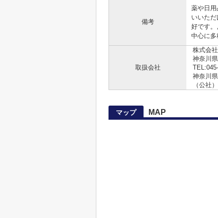
薬や日用
いいただ
備考
好です。
中心に多
株式会社
神奈川県
取扱会社
TEL:045
神奈川県知
（公社）
MAP
マップ