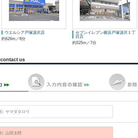
ウエルシア戸塚汲沢店
セブンイレブン横浜戸塚汲沢１丁
目店
約626m／8分
約525m／7分
contact us