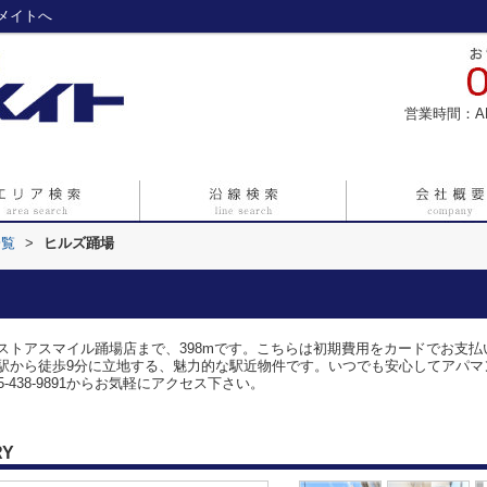
メイトへ
営業時間：A
一覧
>
ヒルズ踊場
ストアスマイル踊場店まで、398mです。こちらは初期費用をカードでお支
駅から徒歩9分に立地する、魅力的な駅近物件です。いつでも安心してアパマ
438-9891からお気軽にアクセス下さい。
RY