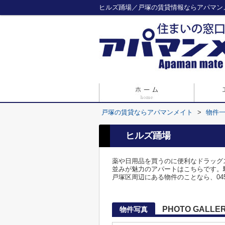
ヒルズ踊場／戸塚の賃貸情報ならアパマン
戸塚の賃貸ならアパマンメイト
>
物件
ヒルズ踊場
薬や日用品を買うのに便利なドラッグ
並みが魅力のアパートはこちらです。
戸塚区周辺にある物件のことなら、045-
PHOTO GALLE
物件写真