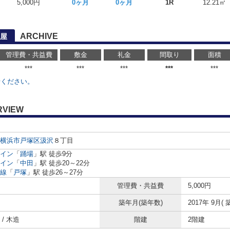
5,000円
0ヶ月
0ヶ月
1R
12.21㎡
ARCHIVE
屋
管理費・共益費
敷金
礼金
間取り
面積
***
***
***
***
***
せください。
RVIEW
横浜市戸塚区
汲沢
８丁目
イン
「
踊場
」駅 徒歩9分
イン
「
中田
」駅 徒歩20～22分
線
「
戸塚
」駅 徒歩26～27分
管理費・共益費
5,000円
築年月(築年数)
2017年 9月( 
/ 木造
階建
2階建