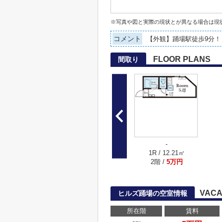
※写真や図と実際の現状とが異なる場合は現
コメント
【外観】踊場駅徒歩9分！
FLOOR PLANS
間取り
-
1R / 12.21㎡
2階 /
5万円
VACA
ヒルズ踊場の空室情報
所在階
賃料