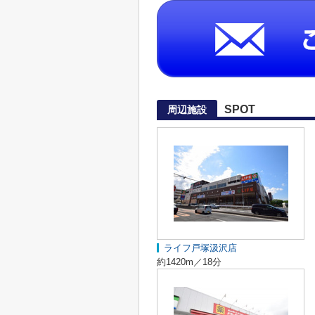
SPOT
周辺施設
ライフ戸塚汲沢店
約1420m／18分