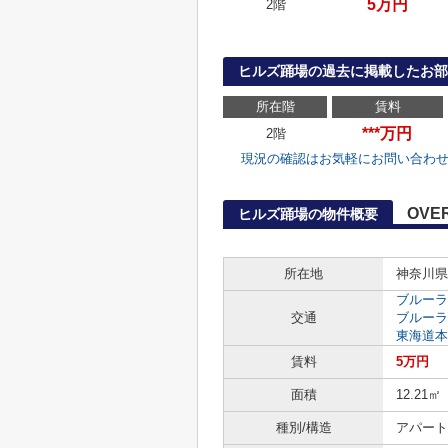
5万円
2階
ヒルズ踊場の過去に掲載したお部
所在階
賃料
***万円
2階
現況の確認はお気軽にお問い合わ
OVE
ヒルズ踊場の物件概要
所在地
神奈川県
ブルーラ
交通
ブルーラ
東海道本
賃料
5万円
面積
12.21㎡
種別/構造
アパート 