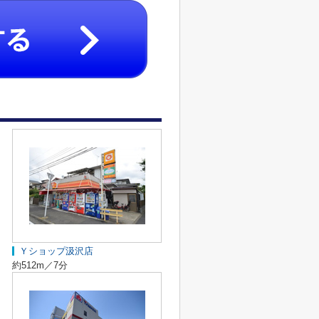
Ｙショップ汲沢店
約512m／7分