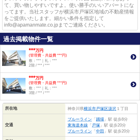
て、買い物しやすいですよ。使い勝手のいいアパートにな
ってます。当社スタッフが横浜市戸塚区地域の不動産情報
をご提供いたします。細かい条件を指定して
info@apamanmate.co.jpまでご連絡ください。
過去掲載物件一覧
***
万円
(管理費・共益費 ***円)
敷：***｜礼：***
2階 / *** / ***
***
万円
(管理費・共益費 ***円)
敷：***｜礼：***
3階 / *** / ***
所在地
神奈川県
横浜市戸塚区
汲沢
１丁目
ブルーライン
「
踊場
」駅 徒歩8分
交通
東海道本線
「
戸塚
」駅 徒歩20分
ブルーライン
「
中田
」駅 徒歩20分