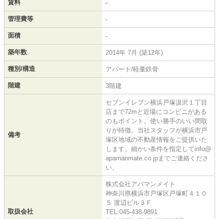
賃料
-
管理費等
-
面積
-
築年数
2014年 7月 (築12年)
種別/構造
アパート/軽量鉄骨
階建
3階建
セブンイレブン横浜戸塚汲沢１丁目
店まで72mと近場にコンビニがある
のもポイント。使い勝手のいい間取
りが特徴。当社スタッフが横浜市戸
備考
塚区地域の不動産情報をご提供いた
します。細かい条件を指定してinfo@
apamanmate.co.jpまでご連絡くださ
い。
株式会社アパマンメイト
神奈川県横浜市戸塚区戸塚町４１０
５ 渡辺ビル３Ｆ
取扱会社
TEL:045-438-9891