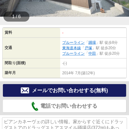
1 / 6
賃料
-
ブルーライン
「
踊場
」駅 徒歩8分
交通
東海道本線
「
戸塚
」駅 徒歩20分
ブルーライン
「
中田
」駅 徒歩20分
間取り(面積)
-(-)
築年月
2014年 7月(築12年)
メールでお問い合わせする(無料)
電話でお問い合わせする
ビアンカネーヴェの詳しい情報。家からすぐ近くにドラッ
グストアのドラッグストアスマイル踊場店(372m)もあっ