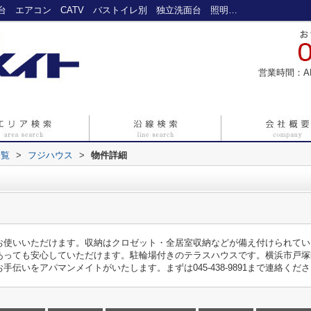
フジハウス｜温水洗浄便座 洗髪洗面化粧台 エアコン CATV バストイレ別 独立洗面台 照明付 ガスコンロ設置可 室内洗濯機置場 保証人不要 閑静な住宅地 駐輪場 角部屋 納戸｜戸塚の賃貸情報ならアパマンメイトへ
営業時間：A
一覧
>
フジハウス
>
物件詳細
お使いいただけます。収納はクロゼット・全居室収納などが備え付けられてい
あっても安心していただけます。駐輪場付きのテラスハウスです。横浜市戸塚
伝いをアパマンメイトがいたします。まずは045-438-9891まで連絡くだ