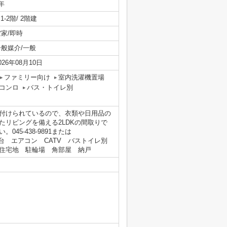
年
/ 1-2階/ 2階建
空家/即時
一般媒介/一般
026年08月10日
ファミリー向け
室内洗濯機置場
コンロ
バス・トイレ別
付けられているので、衣類や日用品の
リビングを備える2LDKの間取りで
5-438-9891または
面化粧台 エアコン CATV バストイレ別
住宅地 駐輪場 角部屋 納戸