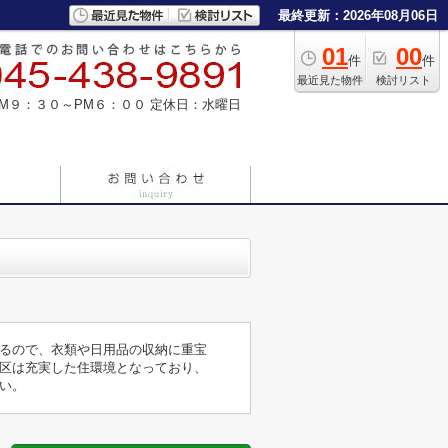
最終更新：2026年08月06日
01
00
件
件
最近見た物件
検討リスト
M９：３０～PM６：００
定休日：水曜日
るので、衣類や日用品の収納に重宝
区は充実した住環境となっており、
さい。