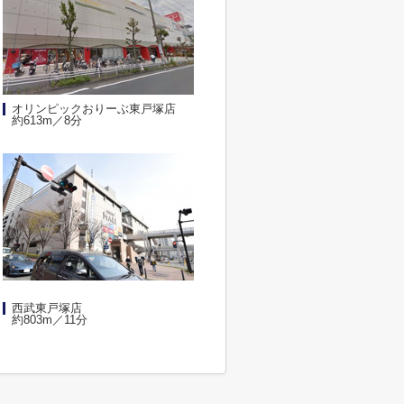
オリンピックおりーぶ東戸塚店
約613m／8分
西武東戸塚店
約803m／11分