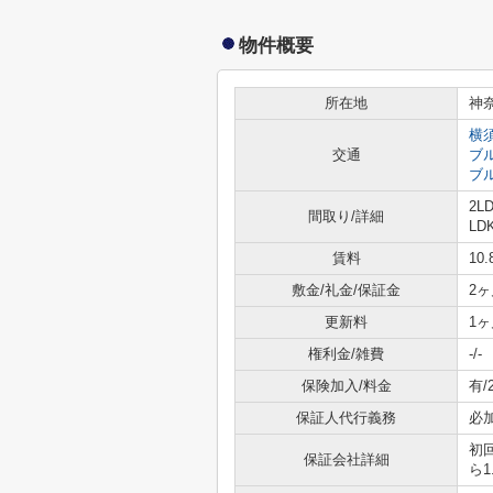
物件概要
所在地
神
横
交通
ブ
ブ
2L
間取り/詳細
LD
賃料
10
敷金/礼金/保証金
2ヶ
更新料
1ヶ
権利金/雑費
-/-
保険加入/料金
有/
保証人代行義務
必
初
保証会社詳細
ら1