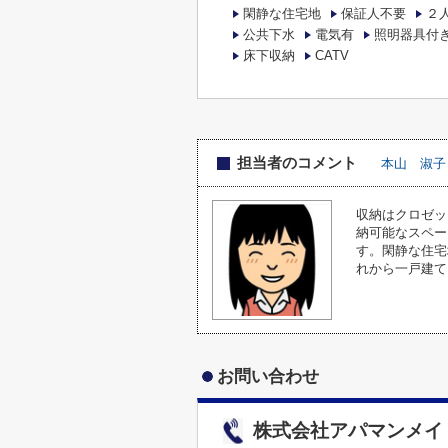
閑静な住宅地
保証人不要
２
公共下水
電気有
照明器具付
床下収納
CATV
担当者のコメント
本山 淑子
収納はクロゼッ
納可能なスペー
す。閑静な住宅
れから一戸建て
お問い合わせ
株式会社アパマンメイ