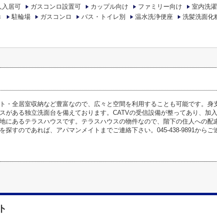
人入居可
ガスコンロ設置可
カップル向け
ファミリー向け
室内洗濯
き
駐輪場
ガスコンロ
バス・トイレ別
温水洗浄便座
洗髪洗面化
ト・全居室収納など豊富なので、広々と空間を利用することも可能です。身
スがある独立洗面台を備えております。CATVの受信設備が整ってあり、加
地にあるテラスハウスです。テラスハウスの物件なので、階下の住人への配
を探すのであれば、アパマンメイトまでご連絡下さい。045-438-9891から
ト