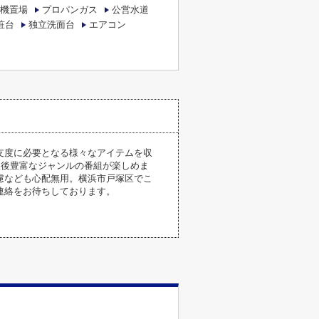
機置場
プロパンガス
公営水道
粧台
独立洗面台
エアコン
支度に必要となる様々なアイテムを収
入後豊富なジャンルの番組が楽しめま
慮なども心配無用。横浜市戸塚区でこ
ご連絡をお待ちしております。