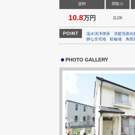
賃料
間取り
10.8
万円
2LDK
POINT
温水洗浄便座
洗髪洗面化
静な住宅地
駐輪場
角部
PHOTO GALLERY