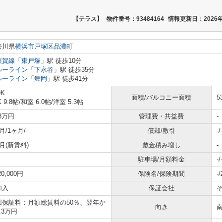
【テラス】
物件番号：93484164
情報更新日：2026年
奈川県
横浜市戸塚区
品濃町
須賀線
「
東戸塚
」駅 徒歩10分
ルーライン
「
下永谷
」駅 徒歩35分
ルーライン
「
舞岡
」駅 徒歩41分
DK
面積/バルコニー面積
5
K 9.8帖
/
和室 6.0帖
/
洋室 5.3帖
.8万円
管理費・共益費
-
月/1ヶ月/-
償却/敷引
-/
月(新賃料)
敷金積み増し
-
駐車場/月額料金
-/
20,000円
保険名/保険期間
-
加入
保証会社
回保証料：月額総賃料の50％、翌年か
向き
.3万円