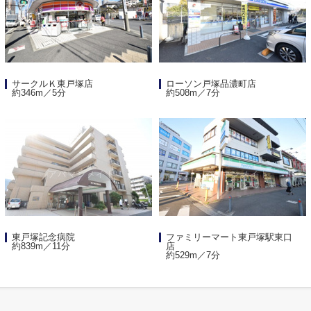
サークルＫ東戸塚店
ローソン戸塚品濃町店
約346m／5分
約508m／7分
東戸塚記念病院
ファミリーマート東戸塚駅東口
約839m／11分
店
約529m／7分