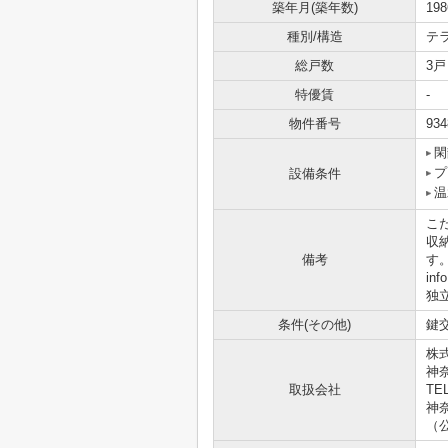
築年月(築年数)
19
種別/構造
テ
総戸数
3戸
特優賃
-
物件番号
934
閑
プ
設備条件
温
こ
収
備考
す
in
独
条件(その他)
鍵交
株
神
取扱会社
TEL
神奈
（