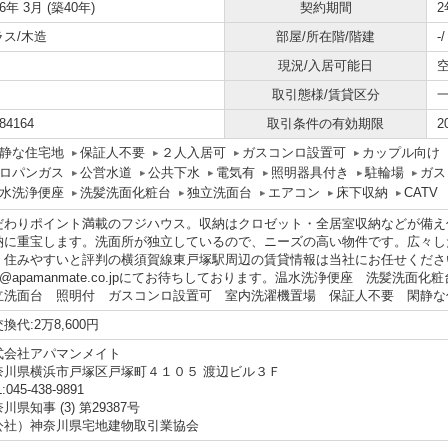
86年 3月 (築40年)
契約期間
2
ラス/木造
部屋/所在階/階建
-
現況/入居可能日
取引態様/賃貸区分
84164
取引条件の有効期限
2
静な住宅地
保証人不要
２人入居可
ガスコンロ設置可
カップル向け
ロパンガス
公営水道
公共下水
電気有
照明器具付き
駐輪場
ガス
水洗浄便座
洗髪洗面化粧台
独立洗面台
エアコン
床下収納
CATV
だわりポイント満載のフジハウス。収納はクロゼット・全居室収納などが備え
納に重宝します。洗面所が独立しているので、ニーズの高い物件です。広々した
。住みやすいと評判の横須賀線東戸塚駅周辺の賃貸情報は当社にお任せください。04
fo@apamanmate.co.jpにてお待ちしております。温水洗浄便座 洗髪洗
立洗面台 照明付 ガスコンロ設置可 室内洗濯機置場 保証人不要 閑静な
換代:2万8,600円
式会社アパマンメイト
奈川県横浜市戸塚区戸塚町４１０５ 渡辺ビル３Ｆ
:045-438-9891
川県知事 (3) 第29387号
公社）神奈川県宅地建物取引業協会