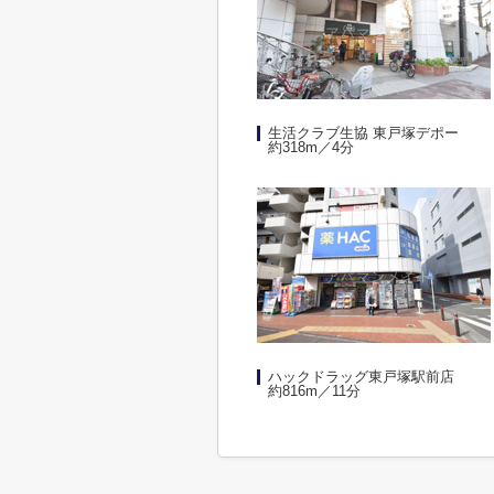
生活クラブ生協 東戸塚デポー
約318m／4分
ハックドラッグ東戸塚駅前店
約816m／11分