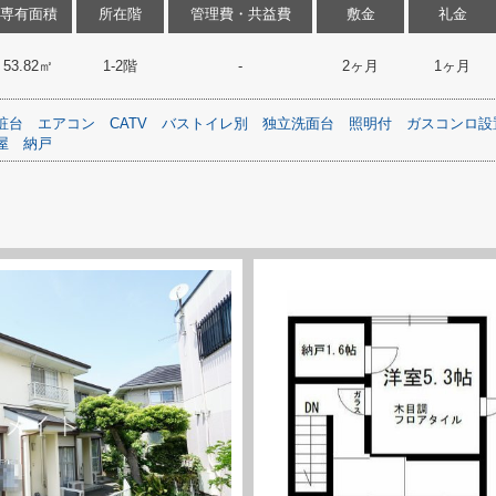
専有面積
所在階
管理費・共益費
敷金
礼金
53.82㎡
1-2階
-
2ヶ月
1ヶ月
粧台
エアコン
CATV
バストイレ別
独立洗面台
照明付
ガスコンロ設
屋
納戸