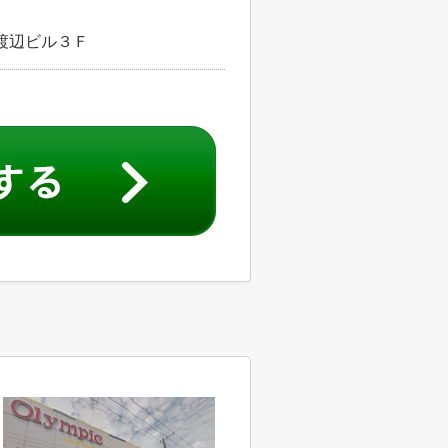
渡辺ビル３Ｆ