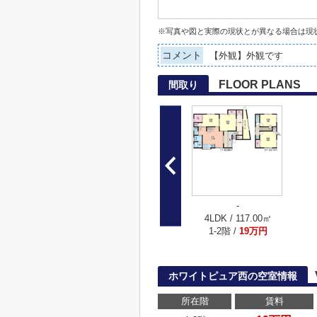
※写真や図と実際の現状とが異なる場合は現
コメント
【外観】外観です
FLOOR PLANS
間取り
-
4LDK / 117.00㎡
1-2階 /
19万円
ホワイトピュア西の空室情報
所在階
賃料