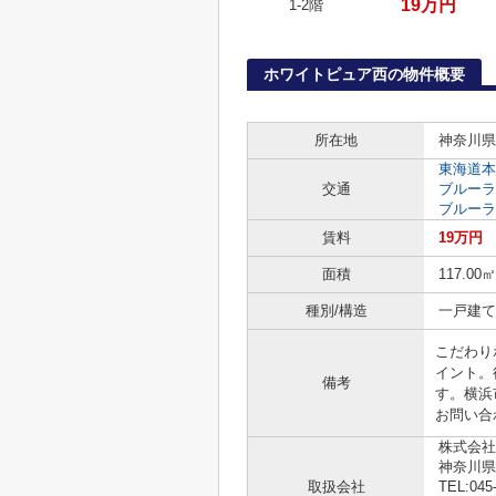
19万円
1-2階
ホワイトピュア西の物件概要
所在地
神奈川県
東海道本
交通
ブルーラ
ブルーラ
賃料
19万円
面積
117.00㎡
種別/構造
一戸建て 
こだわり
イント。
備考
す。横浜
お問い合
株式会社
神奈川県
取扱会社
TEL:045