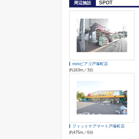
SPOT
周辺施設
miniピアゴ戸塚町店
約163m／3分
フィットケアマート戸塚町店
約475m／6分