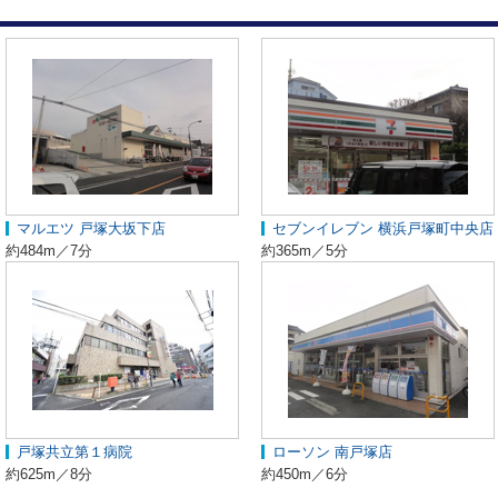
マルエツ 戸塚大坂下店
セブンイレブン 横浜戸塚町中央店
約484m／7分
約365m／5分
戸塚共立第１病院
ローソン 南戸塚店
約625m／8分
約450m／6分