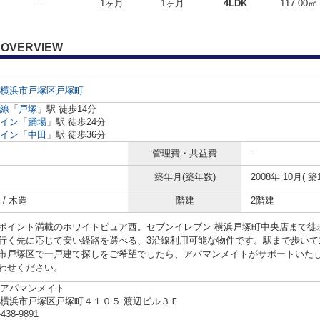
-
1ヶ月
1ヶ月
4LDK
117.00㎡
OVERVIEW
横浜市戸塚区
戸塚町
線
「
戸塚
」駅 徒歩14分
イン
「
踊場
」駅 徒歩24分
イン
「
中田
」駅 徒歩36分
管理費・共益費
-
築年月(築年数)
2008年 10月( 築
/ 木造
階建
2階建
ポイント満載のホワイトピュア西。セブンイレブン 横浜戸塚町中央店まで徒
行く先に応じて安い経路を選べる、3沿線利用可能な物件です。駅まで歩いて
市戸塚区で一戸建て探しをご希望でしたら、アパマンメイトがサポートいたします。
わせください。
アパマンメイト
横浜市戸塚区戸塚町４１０５ 渡辺ビル３Ｆ
-438-9891