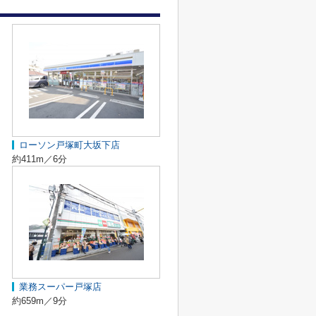
ローソン戸塚町大坂下店
約411m／6分
業務スーパー戸塚店
約659m／9分