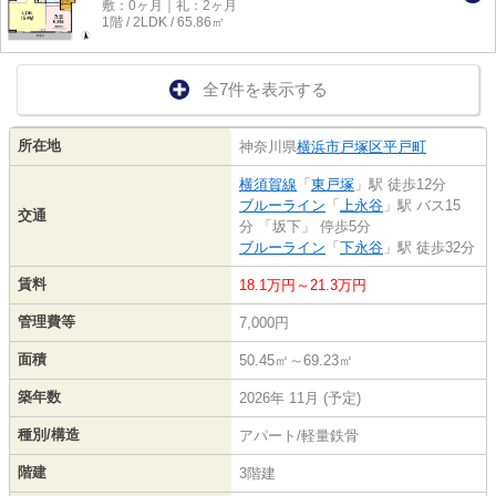
敷：0ヶ月｜礼：2ヶ月
1階 / 2LDK / 65.86㎡
全7件を表示する
所在地
神奈川県
横浜市戸塚区
平戸町
横須賀線
「
東戸塚
」駅 徒歩12分
ブルーライン
「
上永谷
」駅 バス15
交通
分 「坂下」 停歩5分
ブルーライン
「
下永谷
」駅 徒歩32分
賃料
18.1万円～21.3万円
管理費等
7,000円
面積
50.45㎡～69.23㎡
築年数
2026年 11月 (予定)
種別/構造
アパート/軽量鉄骨
階建
3階建