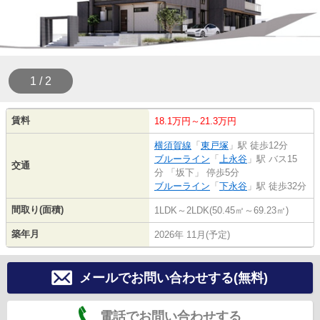
1 / 2
賃料
18.1万円～21.3万円
横須賀線
「
東戸塚
」駅 徒歩12分
ブルーライン
「
上永谷
」駅 バス15
交通
分 「坂下」 停歩5分
ブルーライン
「
下永谷
」駅 徒歩32分
間取り(面積)
1LDK～2LDK(50.45㎡～69.23㎡)
築年月
2026年 11月(予定)
メールでお問い合わせする(無料)
電話でお問い合わせする