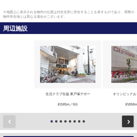
※地図上に表示される物件の位置は付近住所に所在することを表すものであり、実際の
物件所在地とは異なる場合がございます。
周辺施設
生活クラブ生協 東戸塚デポー
オリンピックお
約585m／8分
約858
前