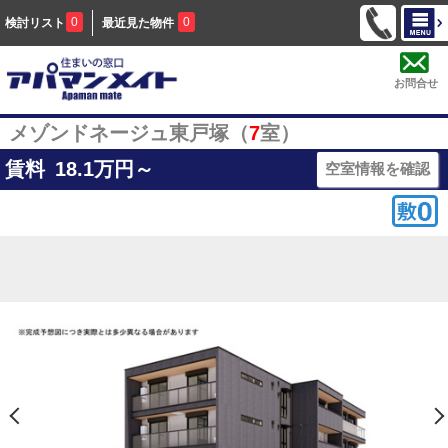
0
0
検討リスト
最近見た物件
お問合せ
メゾンドネージュ東戸塚（
7
室）
賃料
18.1
万円～
空室情報を確認