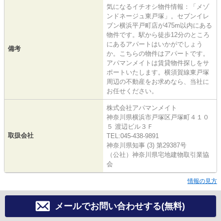
気になるイチオシ物件情報：「メゾ
ンドネージュ東戸塚」。セブンイレ
ブン横浜平戸町店が475m以内にある
物件です。駅から徒歩12分のところ
にあるアパートはいかがでしょう
備考
か。こちらの物件はアパートです。
アパマンメイトは賃貸物件探しをサ
ポートいたします。横須賀線東戸塚
周辺の不動産をお求めなら、当社に
お任せください。
株式会社アパマンメイト
神奈川県横浜市戸塚区戸塚町４１０
５ 渡辺ビル３Ｆ
取扱会社
TEL:045-438-9891
神奈川県知事 (3) 第29387号
（公社）神奈川県宅地建物取引業協
会
情報の見方
メールでお問い合わせする(無料)