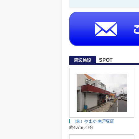
SPOT
周辺施設
（株）やまか 南戸塚店
約487m／7分