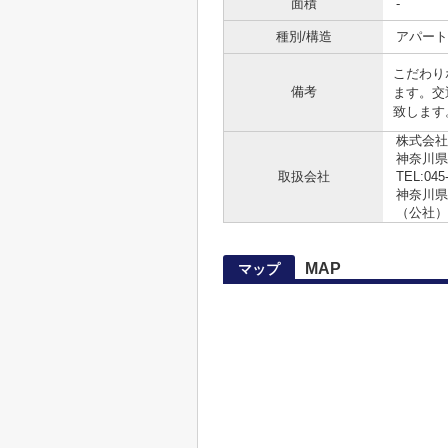
面積
-
種別/構造
アパート 
こだわり
備考
ます。交
致します。0
株式会社
神奈川県
取扱会社
TEL:045
神奈川県知
（公社）
MAP
マップ