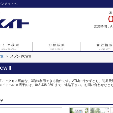
マンメイトへ
営業時間：A
一覧
>
メゾンドCWⅡ
CWⅡ
方面にアクセス可能な、3沿線利用できる物件です。ATMに行かずとも、初期
イトへの来店予約は、045-438-9891までご連絡下さい。お問い合わせな
RY