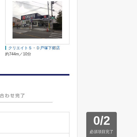
クリエイトＳ・Ｄ戸塚下郷店
約744m／10分
0
/
2
必須項目完了