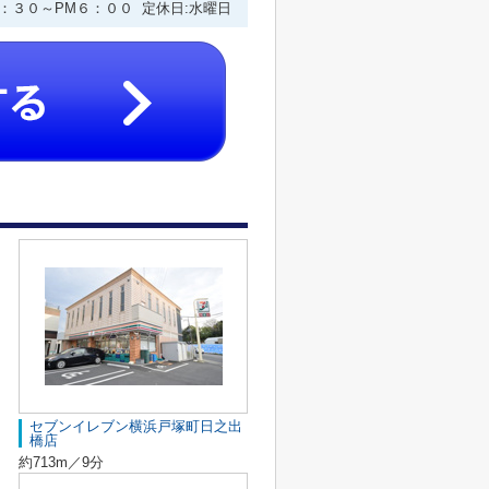
９：３０～PM６：００ 定休日:水曜日
セブンイレブン横浜戸塚町日之出
橋店
約713m／9分