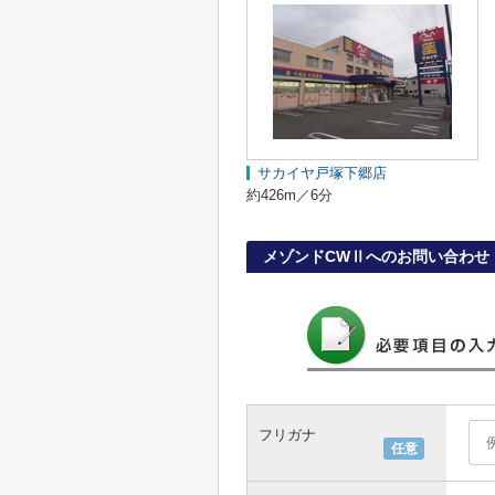
サカイヤ戸塚下郷店
約426m／6分
メゾンドCWⅡへのお問い合わせ
フリガナ
任意