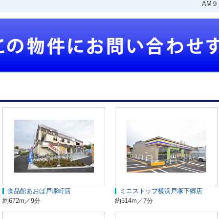
AM
食品館あおば戸塚町店
ミニストップ横浜戸塚下郷店
約672m／9分
約514m／7分