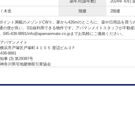
築年月(築年数)
2024年 8月( 
/ 木造
階建
2階建
ポイント満載のメゾンドCWⅡ。家から426mのところに、薬や日用品を買う
通の便が良い、3沿線利用できる物件です。アパマンメイトスタッフが不動産
45-438-9891/info@apamanmate.co.jpまでお気軽にご連絡ください。
アパマンメイト
横浜市戸塚区戸塚町４１０５ 渡辺ビル３Ｆ
-438-9891
事 (3) 第29387号
神奈川県宅地建物取引業協会