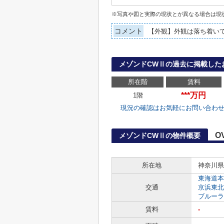
※写真や図と実際の現状とが異なる場合は現
コメント
【外観】外観は落ち着い
メゾンドCWⅡの過去に掲載した
所在階
賃料
***万円
1階
現況の確認はお気軽にお問い合わ
O
メゾンドCWⅡの物件概要
所在地
神奈川県
東海道本
交通
京浜東北
ブルーラ
賃料
-