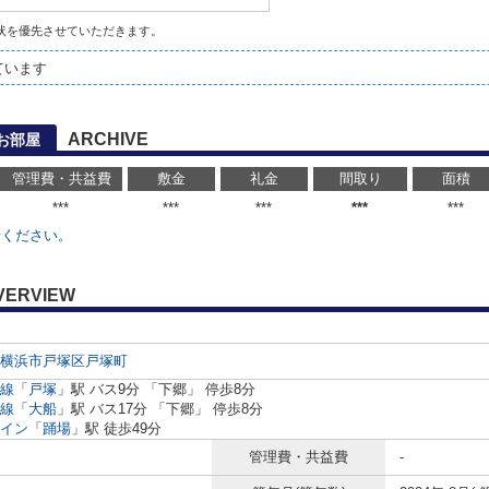
状を優先させていただきます。
ています
ARCHIVE
お部屋
管理費・共益費
敷金
礼金
間取り
面積
***
***
***
***
***
せください。
VERVIEW
横浜市戸塚区
戸塚町
線
「
戸塚
」駅 バス9分 「下郷」 停歩8分
線
「
大船
」駅 バス17分 「下郷」 停歩8分
イン
「
踊場
」駅 徒歩49分
管理費・共益費
-