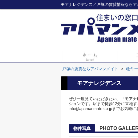
モアナレジデンス／戸塚の賃貸情報ならア
戸塚の賃貸ならアパマンメイト
>
物件
モアナレジデンス
ぜひ一度見ていただきたい、「モアナ
ションです。駅まで徒歩12分に立地する
info@apamanmate.co.jpまで
PHOTO GALLE
物件写真