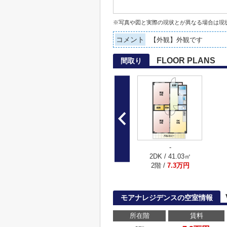
※写真や図と実際の現状とが異なる場合は現
コメント
【外観】外観です
FLOOR PLANS
間取り
-
2DK / 41.03㎡
2階 /
7.3万円
モアナレジデンスの空室情報
所在階
賃料