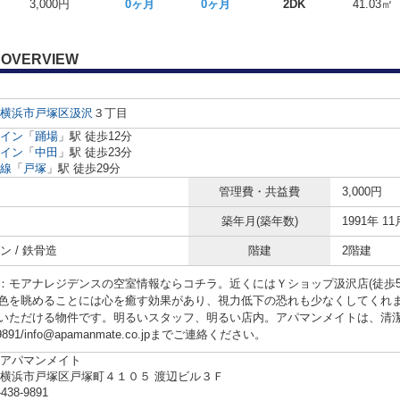
3,000円
0ヶ月
0ヶ月
2DK
41.03㎡
OVERVIEW
横浜市戸塚区
汲沢
３丁目
イン
「
踊場
」駅 徒歩12分
イン
「
中田
」駅 徒歩23分
線
「
戸塚
」駅 徒歩29分
管理費・共益費
3,000円
築年月(築年数)
1991年 11
ン / 鉄骨造
階建
2階建
：モアナレジデンスの空室情報ならコチラ。近くにはＹショップ汲沢店(徒歩
色を眺めることには心を癒す効果があり、視力低下の恐れも少なくしてくれ
いただける物件です。明るいスタッフ、明るい店内。アパマンメイトは、清
8-9891/info@apamanmate.co.jpまでご連絡ください。
アパマンメイト
横浜市戸塚区戸塚町４１０５ 渡辺ビル３Ｆ
-438-9891