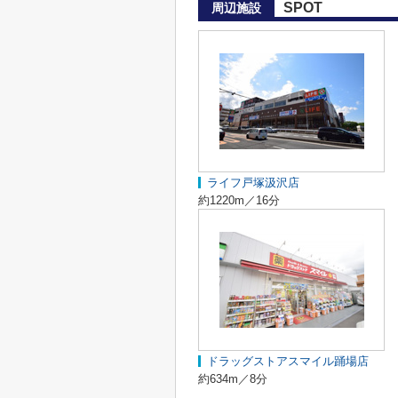
SPOT
周辺施設
ライフ戸塚汲沢店
約1220m／16分
ドラッグストアスマイル踊場店
約634m／8分