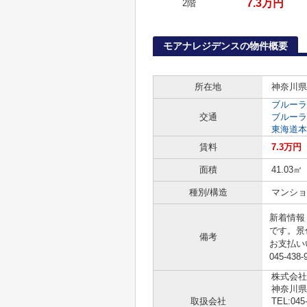
7.3万円
2階
モアナレジデンスの物件概要
所在地
神奈川県
ブルーラ
交通
ブルーラ
東海道本
賃料
7.3万円
面積
41.03㎡
種別/構造
マンショ
新着情報
です。景
備考
お支払い
045-43
株式会社
神奈川県
取扱会社
TEL:045