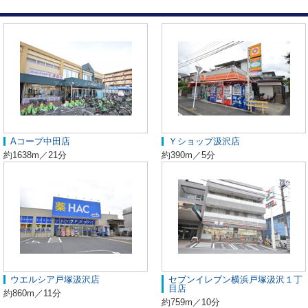
Aコープ中田店
Ｙショップ汲沢店
約1638m／21分
約390m／5分
ウエルシア戸塚汲沢店
セブンイレブン横浜戸塚汲沢１丁
目店
約860m／11分
約759m／10分