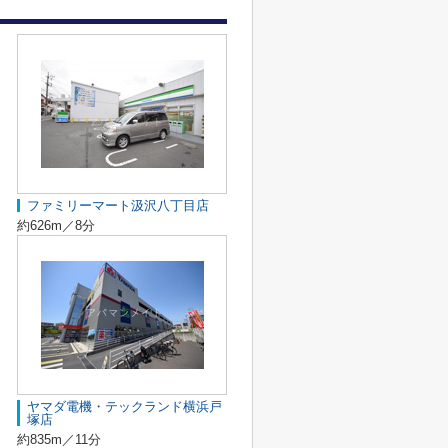
ファミリーマート汲沢八丁目店
約626m／8分
ヤマダ電機・テックランド横浜戸
塚店
約835m／11分