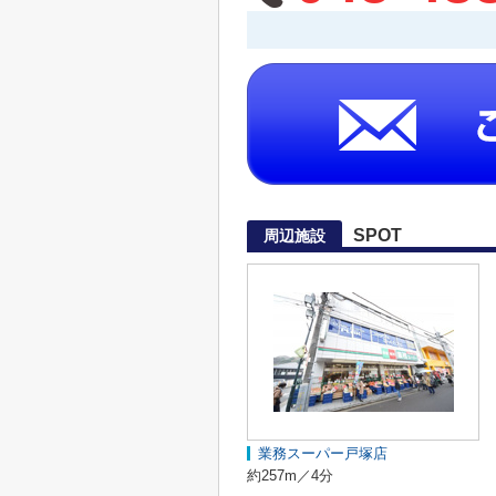
SPOT
周辺施設
業務スーパー戸塚店
約257m／4分