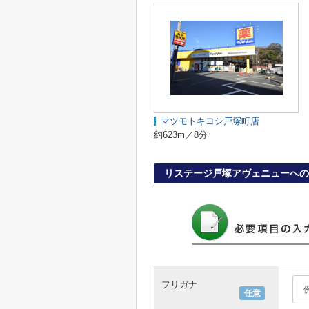
マツモトキヨシ戸塚町店
約623m／8分
リステージ戸塚アヴェニューへの
フリガナ
任意