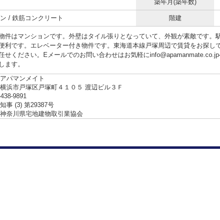
築年月(築年数)
ン / 鉄筋コンクリート
階建
物件はマンションです。外壁はタイル張りとなっていて、外観が素敵です。駅
便利です。エレベーター付き物件です。東海道本線戸塚周辺で賃貸をお探し
せください。Eメールでのお問い合わせはお気軽にinfo@apamanmate.co
します。
アパマンメイト
横浜市戸塚区戸塚町４１０５ 渡辺ビル３Ｆ
-438-9891
事 (3) 第29387号
神奈川県宅地建物取引業協会