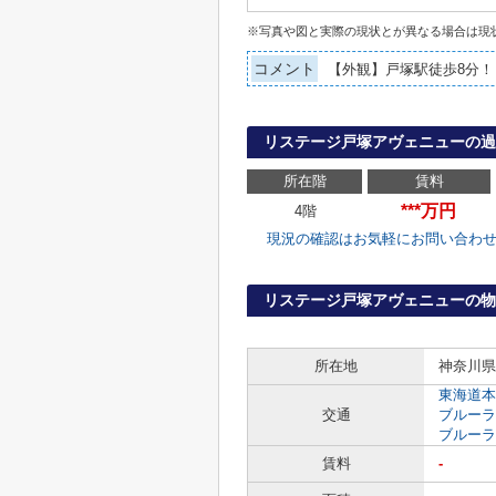
※写真や図と実際の現状とが異なる場合は現
コメント
【外観】戸塚駅徒歩8分！
リステージ戸塚アヴェニューの過
所在階
賃料
***万円
4階
現況の確認はお気軽にお問い合わ
リステージ戸塚アヴェニューの物
所在地
神奈川県
東海道本
交通
ブルーラ
ブルーラ
賃料
-