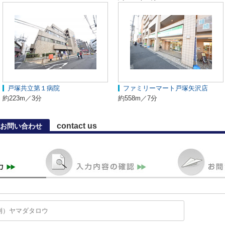
戸塚共立第１病院
ファミリーマート戸塚矢沢店
約223m／3分
約558m／7分
contact us
お問い合わせ