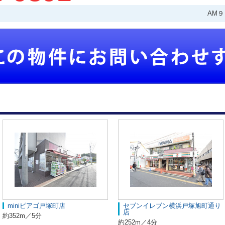
AM
miniピアゴ戸塚町店
セブンイレブン横浜戸塚旭町通り
店
約352m／5分
約252m／4分