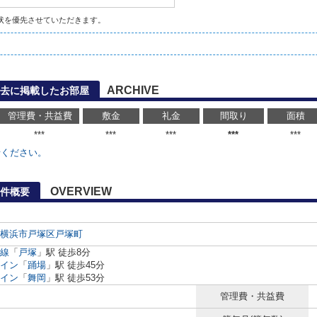
状を優先させていただきます。
ARCHIVE
去に掲載したお部屋
管理費・共益費
敷金
礼金
間取り
面積
***
***
***
***
***
せください。
OVERVIEW
件概要
横浜市戸塚区
戸塚町
線
「
戸塚
」駅 徒歩8分
イン
「
踊場
」駅 徒歩45分
イン
「
舞岡
」駅 徒歩53分
管理費・共益費