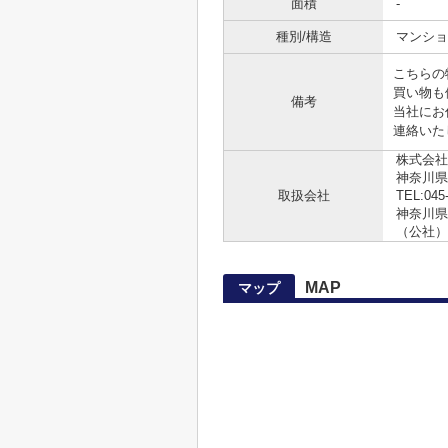
面積
-
種別/構造
マンショ
こちらの
買い物も
備考
当社にお任
連絡いた
株式会社
神奈川県
取扱会社
TEL:045
神奈川県知
（公社）
MAP
マップ