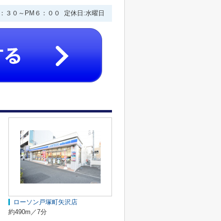
９：３０～PM６：００ 定休日:水曜日
ローソン戸塚町矢沢店
約490m／7分