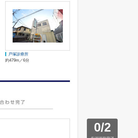
戸塚診療所
約479m／6分
0
/
2