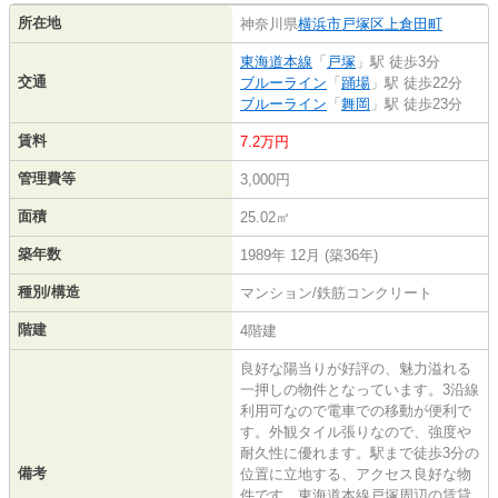
所在地
神奈川県
横浜市戸塚区
上倉田町
東海道本線
「
戸塚
」駅 徒歩3分
交通
ブルーライン
「
踊場
」駅 徒歩22分
ブルーライン
「
舞岡
」駅 徒歩23分
賃料
7.2万円
管理費等
3,000円
面積
25.02㎡
築年数
1989年 12月 (築36年)
種別/構造
マンション/鉄筋コンクリート
階建
4階建
良好な陽当りが好評の、魅力溢れる
一押しの物件となっています。3沿線
利用可なので電車での移動が便利で
す。外観タイル張りなので、強度や
耐久性に優れます。駅まで徒歩3分の
備考
位置に立地する、アクセス良好な物
件です。東海道本線戸塚周辺の賃貸