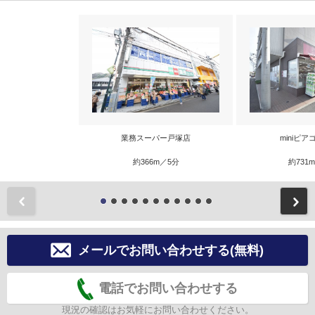
業務スーパー戸塚店
miniピ
約366m／5分
約731
前
メールでお問い合わせする(無料)
電話でお問い合わせする
現況の確認はお気軽にお問い合わせください。