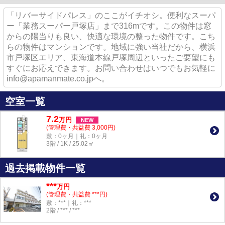
「リバーサイドパレス」のここがイチオシ。便利なスーパ
ー「業務スーパー戸塚店」まで316mです。この物件は窓
からの陽当りも良い、快適な環境の整った物件です。こち
らの物件はマンションです。地域に強い当社だから、横浜
市戸塚区エリア、東海道本線戸塚周辺といったご要望にも
すぐにお応えできます。お問い合わせはいつでもお気軽に
info@apamanmate.co.jpへ。
空室一覧
7.2
万
円
NEW
(管理費・共益費 3,000円)
敷：0ヶ月｜礼：0ヶ月
3階 / 1K / 25.02㎡
過去掲載物件一覧
***
万円
(管理費・共益費 ***円)
敷：***｜礼：***
2階 / *** / ***