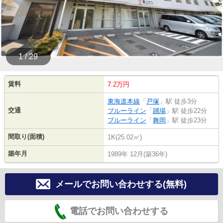
1 / 29
賃料
7.2万円
東海道本線
「
戸塚
」駅 徒歩3分
交通
ブルーライン
「
踊場
」駅 徒歩22分
ブルーライン
「
舞岡
」駅 徒歩23分
間取り(面積)
1K(25.02㎡)
築年月
1989年 12月(築36年)
メールでお問い合わせする(無料)
電話でお問い合わせする