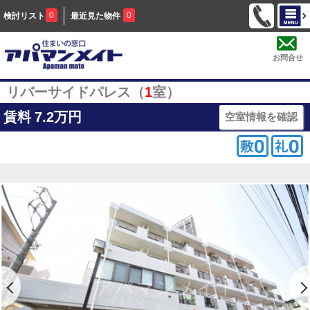
0
0
検討リスト
最近見た物件
お問合せ
リバーサイドパレス（
1
室）
賃料
7.2万円
空室情報を確認