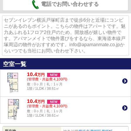
電話でお問い合わせする
セブンイレブン横浜戸塚町店まで徒歩6分と近場にコンビ
ニがあるのもポイント。こちらの物件はアパートです。魅
力あふれる1フロア2住戸のため、開放感が嬉しい物件で
す。アパマンメイトで物件選びをするなら、東海道本線戸
塚周辺の物件がおすすめです。info@apamanmate.co.jpか
らいつでも当社にお問い合わせ下さい。
空室一覧
10.4
万
円
NEW
(管理費・共益費 4,100円)
敷：0ヶ月｜礼：1ヶ月
1階 / 1LDK / 38.61㎡
10.4
万
円
NEW
(管理費・共益費 4,100円)
敷：0ヶ月｜礼：1ヶ月
1階 / 1LDK / 38.61㎡