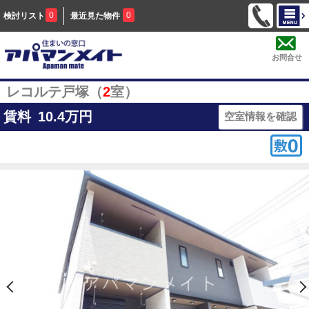
0
0
検討リスト
最近見た物件
お問合せ
レコルテ戸塚（
2
室）
賃料
10.4
万円
空室情報を確認