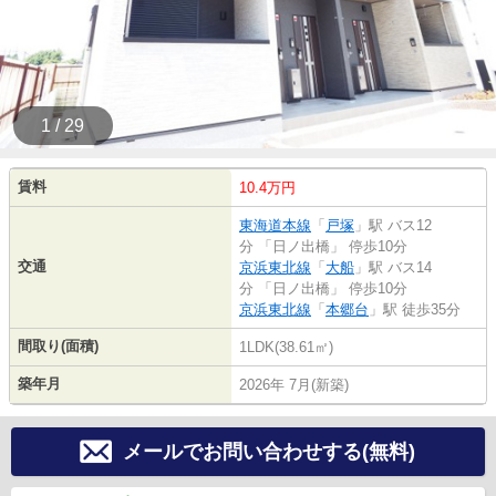
1 / 29
賃料
10.4万円
東海道本線
「
戸塚
」駅 バス12
分 「日ノ出橋」 停歩10分
交通
京浜東北線
「
大船
」駅 バス14
分 「日ノ出橋」 停歩10分
京浜東北線
「
本郷台
」駅 徒歩35分
間取り(面積)
1LDK(38.61㎡)
築年月
2026年 7月(新築)
メールでお問い合わせする(無料)