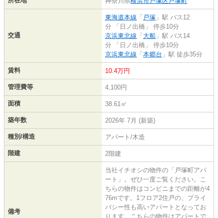
所在地
神奈川県
横浜市戸塚区
戸塚町
東海道本線
「
戸塚
」駅 バス12
分 「日ノ出橋」 停歩10分
交通
京浜東北線
「
大船
」駅 バス14
分 「日ノ出橋」 停歩10分
京浜東北線
「
本郷台
」駅 徒歩35分
賃料
10.4万円
管理費等
4,100円
面積
38.61㎡
築年数
2026年 7月 (新築)
種別/構造
アパート/木造
階建
2階建
当社イチオシの物件の「戸塚町アパ
ート」。ぜひ一度ご覧ください。こ
ちらの物件はコンビニまでの距離が4
76mです。1フロア2住戸の、プライ
バシー性も高いアパートとなってお
備考
ります。こちらの物件はアパートで