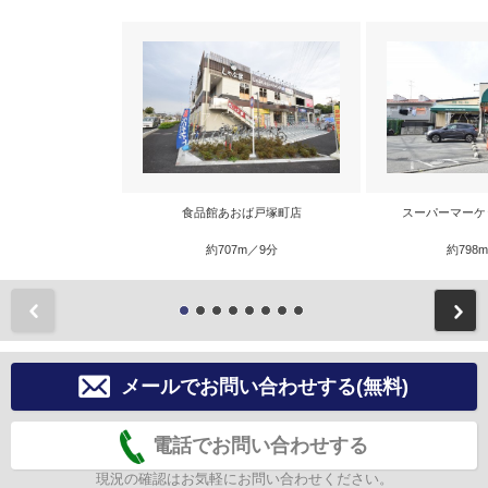
食品館あおば戸塚町店
スーパーマーケ
約707m／9分
約798
前
メールでお問い合わせする(無料)
電話でお問い合わせする
現況の確認はお気軽にお問い合わせください。