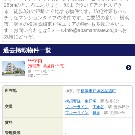
285mのところにあります。駅まで歩いてアクセスでき
る、徒歩3分の距離に立地する物件です。防犯対策もバッ
チリなマンションタイプの物件です。ご要望の多い、横浜
市戸塚区の横須賀線東戸塚エリアの物件も多数ございま
す！お問い合わせはEメールinfo@apamanmate.co.jpへお
気軽にどうぞ。
過去掲載物件一覧
***
万円
(管理費・共益費 ***円)
敷：***｜礼：***
3階 / *** / ***
所在地
神奈川県
横浜市戸塚区
品濃町
横須賀線
「
東戸塚
」駅 徒歩3分
交通
ブルーライン
「
下永谷
」駅 徒歩45分
ブルーライン
「
舞岡
」駅 徒歩52分
賃料
-
管理費等
-