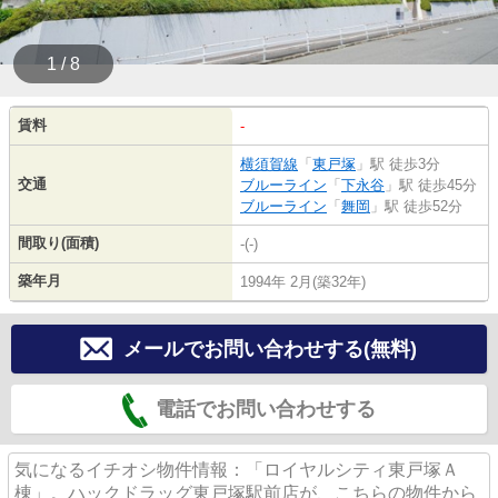
1 / 8
賃料
-
横須賀線
「
東戸塚
」駅 徒歩3分
交通
ブルーライン
「
下永谷
」駅 徒歩45分
ブルーライン
「
舞岡
」駅 徒歩52分
間取り(面積)
-(-)
築年月
1994年 2月(築32年)
メールでお問い合わせする(無料)
電話でお問い合わせする
気になるイチオシ物件情報：「ロイヤルシティ東戸塚Ａ
棟」。ハックドラッグ東戸塚駅前店が、こちらの物件から