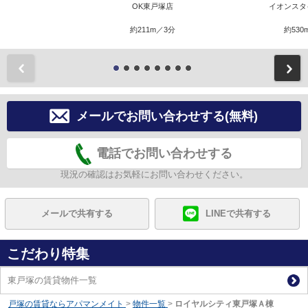
OK東戸塚店
イオンスタ
約211m／3分
約530
前
メールでお問い合わせする(無料)
電話でお問い合わせする
現況の確認はお気軽にお問い合わせください。
メールで共有する
LINEで共有する
こだわり特集
東戸塚の賃貸物件一覧
戸塚の賃貸ならアパマンメイト
>
物件一覧
>
ロイヤルシティ東戸塚Ａ棟