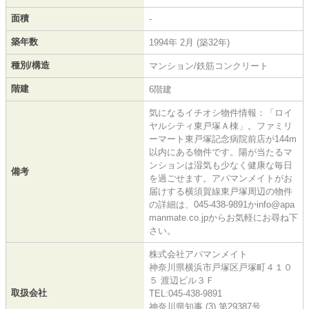
面積
-
築年数
1994年 2月 (築32年)
種別/構造
マンション/鉄筋コンクリート
階建
6階建
気になるイチオシ物件情報：「ロイ
ヤルシティ東戸塚Ａ棟」。ファミリ
ーマート東戸塚記念病院前店が144m
以内にある物件です。陽が当たるマ
ンションは湿気も少なく健康な毎日
備考
を過ごせます。アパマンメイトがお
届けする横須賀線東戸塚周辺の物件
の詳細は、045-438-9891かinfo@apa
manmate.co.jpからお気軽にお尋ね下
さい。
株式会社アパマンメイト
神奈川県横浜市戸塚区戸塚町４１０
５ 渡辺ビル３Ｆ
取扱会社
TEL:045-438-9891
神奈川県知事 (3) 第29387号