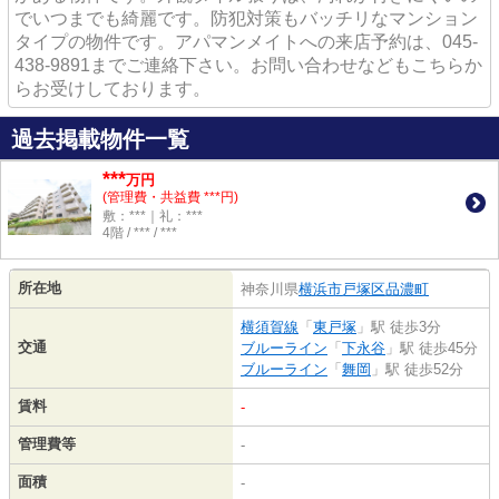
でいつまでも綺麗です。防犯対策もバッチリなマンション
タイプの物件です。アパマンメイトへの来店予約は、045-
438-9891までご連絡下さい。お問い合わせなどもこちらか
らお受けしております。
過去掲載物件一覧
***
万円
(管理費・共益費 ***円)
敷：***｜礼：***
4階 / *** / ***
所在地
神奈川県
横浜市戸塚区
品濃町
横須賀線
「
東戸塚
」駅 徒歩3分
交通
ブルーライン
「
下永谷
」駅 徒歩45分
ブルーライン
「
舞岡
」駅 徒歩52分
賃料
-
管理費等
-
面積
-