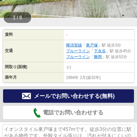
1 / 8
賃料
-
横須賀線
「
東戸塚
」駅 徒歩3分
交通
ブルーライン
「
下永谷
」駅 徒歩45分
ブルーライン
「
舞岡
」駅 徒歩52分
間取り(面積)
-(-)
築年月
1994年 2月(築32年)
メールでお問い合わせする(無料)
電話でお問い合わせする
イオンスタイル東戸塚まで457mです。徒歩3分の位置に駅
がある物件です。外観タイル張りは、汚れが付きにくいの