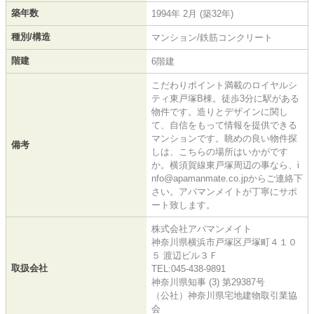
築年数
1994年 2月 (築32年)
種別/構造
マンション/鉄筋コンクリート
階建
6階建
こだわりポイント満載のロイヤルシ
ティ東戸塚B棟。徒歩3分に駅がある
物件です。造りとデザインに関し
て、自信をもって情報を提供できる
マンションです。眺めの良い物件探
備考
しは、こちらの場所はいかがです
か。横須賀線東戸塚周辺の事なら、i
nfo@apamanmate.co.jpからご連絡下
さい。アパマンメイトが丁寧にサポ
ート致します。
株式会社アパマンメイト
神奈川県横浜市戸塚区戸塚町４１０
５ 渡辺ビル３Ｆ
取扱会社
TEL:045-438-9891
神奈川県知事 (3) 第29387号
（公社）神奈川県宅地建物取引業協
会