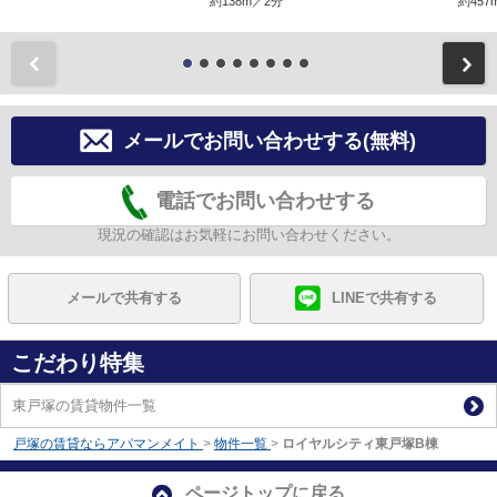
約138m／2分
約457
前
メールでお問い合わせする(無料)
電話でお問い合わせする
現況の確認はお気軽にお問い合わせください。
メールで共有する
LINEで共有する
こだわり特集
東戸塚の賃貸物件一覧
戸塚の賃貸ならアパマンメイト
>
物件一覧
>
ロイヤルシティ東戸塚B棟
ページトップに戻る