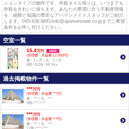
ションタイプの物件です。外観タイル張りは、いつまでも
外観をきれいに保ちます。あなたの希望に合う不動産情報
を、経験と知識の豊富なアパマンメイトスタッフがご紹介
します。045-438-9891/info@apamanmate.co.jpまでご希望
条件をお申し付けください。
空室一覧
15.4
万
円
NEW
(管理費・共益費 12,000円)
敷：1ヶ月｜礼：1ヶ月
6階 / 3LDK / 69.34㎡
過去掲載物件一覧
***
万円
(管理費・共益費 ***円)
敷：***｜礼：***
5階 / *** / ***
***
万円
(管理費・共益費 ***円)
敷：***｜礼：***
11階 / *** / ***