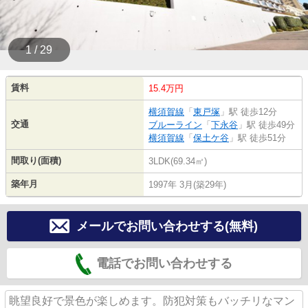
1 / 29
賃料
15.4万円
横須賀線
「
東戸塚
」駅 徒歩12分
交通
ブルーライン
「
下永谷
」駅 徒歩49分
横須賀線
「
保土ケ谷
」駅 徒歩51分
間取り(面積)
3LDK(69.34㎡)
築年月
1997年 3月(築29年)
メールでお問い合わせする(無料)
電話でお問い合わせする
眺望良好で景色が楽しめます。防犯対策もバッチリなマン