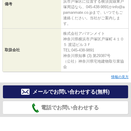
浜市戸塚区に位置する横須賀線東戸
備考
塚周辺なら、045-438-9891かinfo@a
pamanmate.co.jpまで、いつでもご
連絡ください。当社がご案内しま
す。
株式会社アパマンメイト
神奈川県横浜市戸塚区戸塚町４１０
５ 渡辺ビル３Ｆ
取扱会社
TEL:045-438-9891
神奈川県知事 (3) 第29387号
（公社）神奈川県宅地建物取引業協
会
情報の見方
メールでお問い合わせする(無料)
電話でお問い合わせする