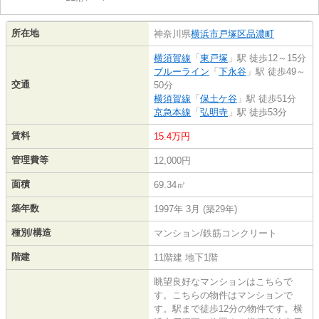
所在地
神奈川県
横浜市戸塚区
品濃町
横須賀線
「
東戸塚
」駅 徒歩12～15分
ブルーライン
「
下永谷
」駅 徒歩49～
交通
50分
横須賀線
「
保土ケ谷
」駅 徒歩51分
京急本線
「
弘明寺
」駅 徒歩53分
賃料
15.4万円
管理費等
12,000円
面積
69.34㎡
築年数
1997年 3月 (築29年)
種別/構造
マンション/鉄筋コンクリート
階建
11階建 地下1階
眺望良好なマンションはこちらで
す。こちらの物件はマンションで
す。駅まで徒歩12分の物件です。横