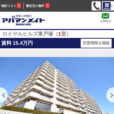
0
0
検討リスト
最近見た物件
お問合せ
ロイヤルヒルズ東戸塚（
1
室）
賃料
15.4万円
空室情報を確認