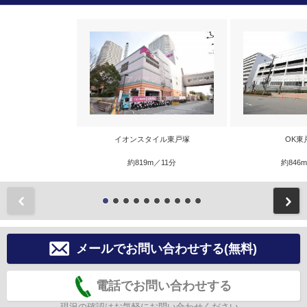
イオンスタイル東戸塚
OK東
約819m／11分
約846
前
メールでお問い合わせする(無料)
電話でお問い合わせする
現況の確認はお気軽にお問い合わせください。