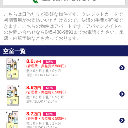
こちらは日当たりが良好な物件です。クレジットカードで
初期費用がお支払いいただけるので、決済の手間が軽減で
きます。こちらの物件はアパートです。アパマンメイトへ
のお問い合わせなら045-438-9891までお電話ください。来
店・内覧予約なども承っております。
空室一覧
8.6
万
円
NEW
(管理費・共益費 6,500円)
敷：0ヶ月｜礼：0ヶ月
1階 / 1LDK / 42.64㎡
8.6
万
円
NEW
(管理費・共益費 6,500円)
敷：0ヶ月｜礼：0.5ヶ月
1階 / 1LDK / 42.64㎡
8.7
万
円
NEW
(管理費・共益費 6,500円)
敷：0ヶ月｜礼：1ヶ月
1階 / 1LDK / 42.64㎡