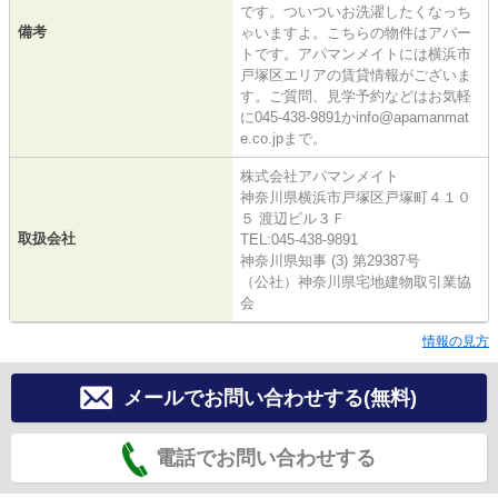
です。ついついお洗濯したくなっち
備考
ゃいますよ。こちらの物件はアパー
トです。アパマンメイトには横浜市
戸塚区エリアの賃貸情報がございま
す。ご質問、見学予約などはお気軽
に045-438-9891かinfo@apamanmat
e.co.jpまで。
株式会社アパマンメイト
神奈川県横浜市戸塚区戸塚町４１０
５ 渡辺ビル３Ｆ
取扱会社
TEL:045-438-9891
神奈川県知事 (3) 第29387号
（公社）神奈川県宅地建物取引業協
会
情報の見方
メールでお問い合わせする(無料)
電話でお問い合わせする