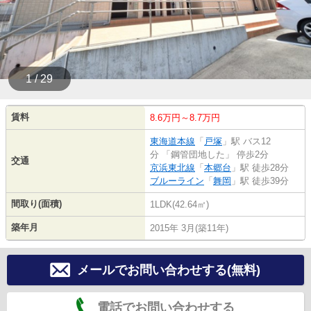
1 / 29
賃料
8.6万円～8.7万円
東海道本線
「
戸塚
」駅 バス12
分 「鋼管団地した」 停歩2分
交通
京浜東北線
「
本郷台
」駅 徒歩28分
ブルーライン
「
舞岡
」駅 徒歩39分
間取り(面積)
1LDK(42.64㎡)
築年月
2015年 3月(築11年)
メールでお問い合わせする(無料)
電話でお問い合わせする