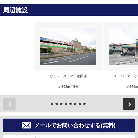
周辺施設
サミットストア下倉田店
スーパーマーケ
約392m／5分
約889
前
メールでお問い合わせする(無料)