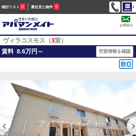
0
0
検討リスト
最近見た物件
お問合せ
ヴィラコスモス（
3
室）
賃料
8.6
万円～
空室情報を確認