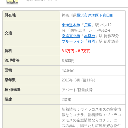
所在地
神奈川県
横浜市戸塚区
下倉田町
東海道本線
「
戸塚
」駅 バス12
分 「鋼管団地した」 停歩2分
交通
京浜東北線
「
本郷台
」駅 徒歩28分
ブルーライン
「
舞岡
」駅 徒歩39分
賃料
8.6万円～8.7万円
管理費等
6,500円
面積
42.64㎡
築年数
2015年 3月 (築11年)
種別/構造
アパート/軽量鉄骨
階建
2階建
新着情報：ヴィラコスモスの空室情
報ならコチラ。新着情報：ヴィラコ
スモスの空室情報ならコチラ。ニー
ズの高い、陽当たり環境良好な物件