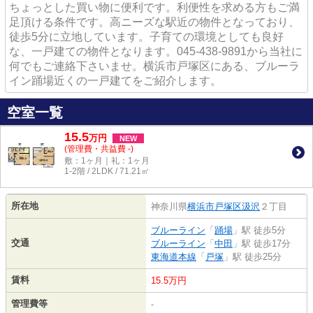
ちょっとした買い物に便利です。利便性を求める方もご満
足頂ける条件です。高ニーズな駅近の物件となっており、
徒歩5分に立地しています。子育ての環境としても良好
な、一戸建ての物件となります。045-438-9891から当社に
何でもご連絡下さいませ。横浜市戸塚区にある、ブルーラ
イン踊場近くの一戸建てをご紹介します。
空室一覧
15.5
万
円
NEW
(管理費・共益費 -)
敷：1ヶ月｜礼：1ヶ月
1-2階 / 2LDK / 71.21㎡
所在地
神奈川県
横浜市戸塚区
汲沢
２丁目
ブルーライン
「
踊場
」駅 徒歩5分
交通
ブルーライン
「
中田
」駅 徒歩17分
東海道本線
「
戸塚
」駅 徒歩25分
賃料
15.5万円
管理費等
-