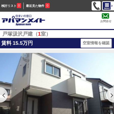
0
0
検討リスト
最近見た物件
お問合せ
戸塚汲沢戸建（
1
室）
賃料
15.5万円
空室情報を確認