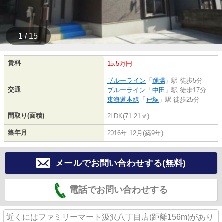
1 / 15
賃料
15.5万円
ブルーライン
「
踊場
」駅 徒歩5分
交通
ブルーライン
「
中田
」駅 徒歩17分
東海道本線
「
戸塚
」駅 徒歩25分
間取り(面積)
2LDK(71.21㎡)
築年月
2016年 12月(築9年)
メールでお問い合わせする(無料)
電話でお問い合わせする
近くにはファミリーマート汲沢八丁目店(距離156m)があり