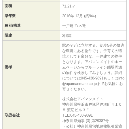
面積
71.21㎡
築年数
2016年 12月 (築9年)
種別/構造
一戸建て/木造
階建
2階建
駅の至近に立地する、徒歩5分の快適
な環境にある物件です。子育ての環
境としても良好な、一戸建ての物件
となります。アパマンメイトのホー
備考
ムページからブルーライン踊場周辺
の物件を検索してみましょう。詳細
については045-438-9891もしくはinfo
@apamanmate.co.jpまでお気軽にお
寄せください。
株式会社アパマンメイト
神奈川県横浜市戸塚区戸塚町４１０
５ 渡辺ビル３Ｆ
取扱会社
TEL:045-438-9891
神奈川県知事 (3) 第29387号
（公社）神奈川県宅地建物取引業協