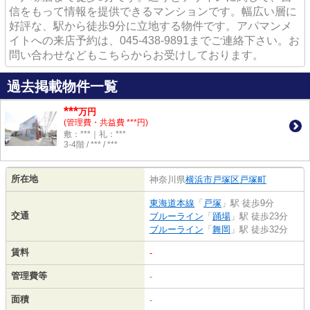
信をもって情報を提供できるマンションです。幅広い層に
好評な、駅から徒歩9分に立地する物件です。アパマンメ
イトへの来店予約は、045-438-9891までご連絡下さい。お
問い合わせなどもこちらからお受けしております。
過去掲載物件一覧
***
万円
(管理費・共益費 ***円)
敷：***｜礼：***
3-4階 / *** / ***
所在地
神奈川県
横浜市戸塚区
戸塚町
東海道本線
「
戸塚
」駅 徒歩9分
交通
ブルーライン
「
踊場
」駅 徒歩23分
ブルーライン
「
舞岡
」駅 徒歩32分
賃料
-
管理費等
-
面積
-