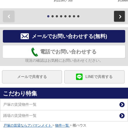
約223m／3分
約386
前
メールでお問い合わせする(無料)
電話でお問い合わせする
現況の確認はお気軽にお問い合わせください。
メールで共有する
LINEで共有する
こだわり特集
戸塚の賃貸物件一覧
踊場の賃貸物件一覧
戸塚の賃貸ならアパマンメイト
>
物件一覧
>
桜ハウス