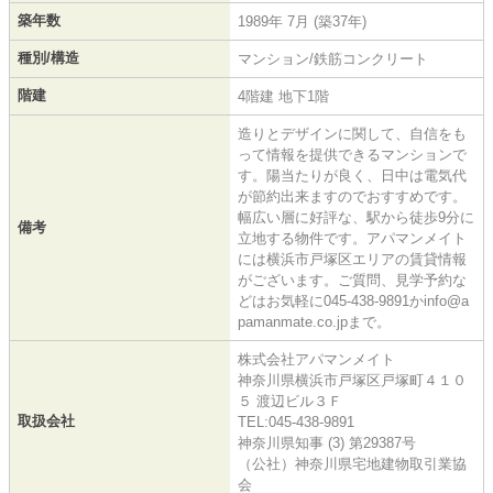
築年数
1989年 7月 (築37年)
種別/構造
マンション/鉄筋コンクリート
階建
4階建 地下1階
造りとデザインに関して、自信をも
って情報を提供できるマンションで
す。陽当たりが良く、日中は電気代
が節約出来ますのでおすすめです。
幅広い層に好評な、駅から徒歩9分に
備考
立地する物件です。アパマンメイト
には横浜市戸塚区エリアの賃貸情報
がございます。ご質問、見学予約な
どはお気軽に045-438-9891かinfo@a
pamanmate.co.jpまで。
株式会社アパマンメイト
神奈川県横浜市戸塚区戸塚町４１０
５ 渡辺ビル３Ｆ
取扱会社
TEL:045-438-9891
神奈川県知事 (3) 第29387号
（公社）神奈川県宅地建物取引業協
会