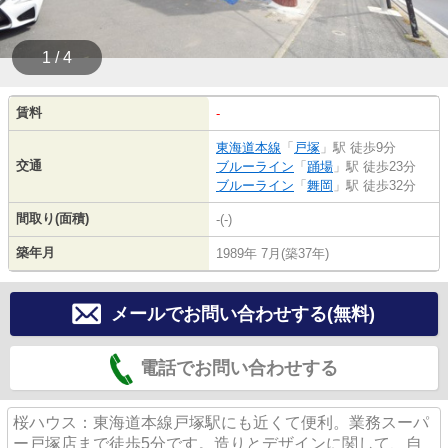
1 / 4
賃料
-
東海道本線
「
戸塚
」駅 徒歩9分
交通
ブルーライン
「
踊場
」駅 徒歩23分
ブルーライン
「
舞岡
」駅 徒歩32分
間取り(面積)
-(-)
築年月
1989年 7月(築37年)
メールでお問い合わせする(無料)
電話でお問い合わせする
桜ハウス：東海道本線戸塚駅にも近くて便利。業務スーパ
ー戸塚店まで徒歩5分です。造りとデザインに関して、自