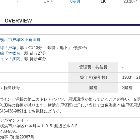
-
1ヶ月
0ヶ月
1K
23.18㎡
OVERVIEW
横浜市戸塚区
下倉田町
線
「
戸塚
」駅 バス13分 「鋼管団地下」 停歩2分
線
「
本郷台
」駅 徒歩27分
イン
「
舞岡
」駅 徒歩40分
管理費・共益費
-
築年月(築年数)
1988年 2
 / 軽量鉄骨
階建
2階建
ポイント満載の第二カトレアハイツ。周辺環境が整っていることの多い、充
入居時の負担が減ります。横浜市戸塚区に詳しい当社では東海道本線戸塚周
45-438-9891までお気軽にどうぞ。
アパマンメイト
横浜市戸塚区戸塚町４１０５ 渡辺ビル３Ｆ
-438-9891
事 (3) 第29387号