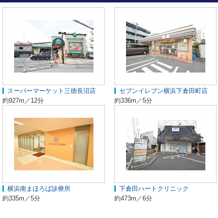
スーパーマーケット三徳長沼店
セブンイレブン横浜下倉田町店
約927m／12分
約336m／5分
横浜南まほろば診療所
下倉田ハートクリニック
約335m／5分
約473m／6分