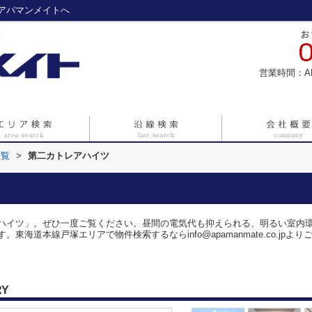
アパマンメイトへ
営業時間：A
一覧
>
第二カトレアハイツ
ハイツ」。ぜひ一度ご覧ください。昼間の電気代も抑えられる、明るい室内
東海道本線戸塚エリアで物件検索するならinfo@apamanmate.co.jp
RY