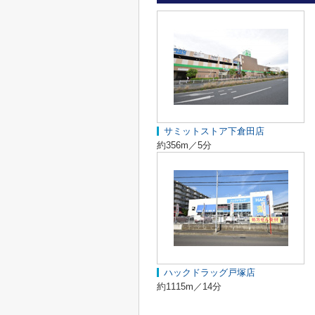
サミットストア下倉田店
約356m／5分
ハックドラッグ戸塚店
約1115m／14分