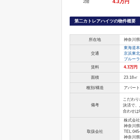
4.3万円
2階
第二カトレアハイツの物件概要
所在地
神奈川県
東海道本
交通
京浜東北
ブルーラ
賃料
4.3万円
面積
23.18㎡
種別/構造
アパート
こだわり
備考
決済で、
合わせは0
株式会社
神奈川県
取扱会社
TEL:045
神奈川県知