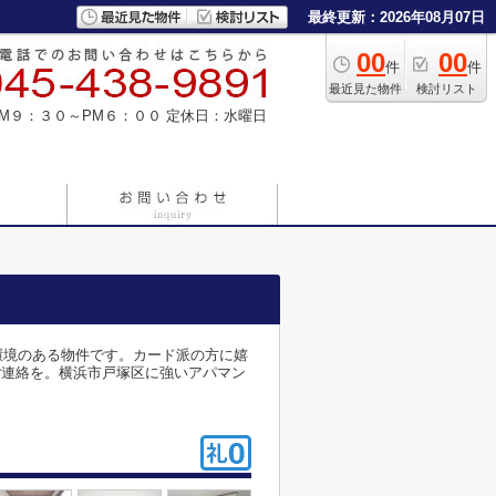
最終更新：2026年08月07日
00
00
件
件
最近見た物件
検討リスト
M９：３０～PM６：００
定休日：水曜日
環境のある物件です。カード派の方に嬉
よりご連絡を。横浜市戸塚区に強いアパマン