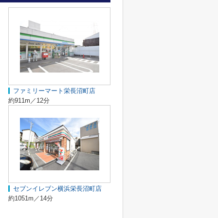
ファミリーマート栄長沼町店
約911m／12分
セブンイレブン横浜栄長沼町店
約1051m／14分