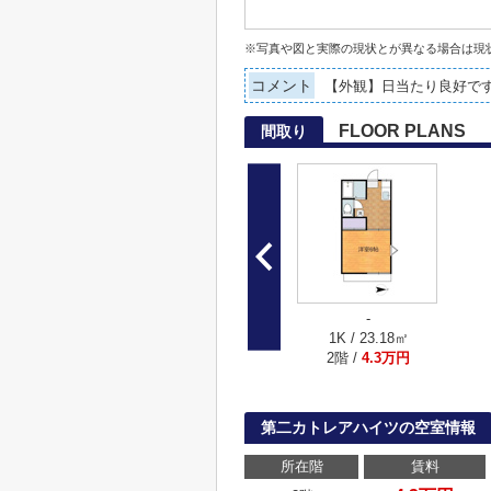
※写真や図と実際の現状とが異なる場合は現
コメント
【外観】日当たり良好で
FLOOR PLANS
間取り
-
1K / 23.18㎡
2階 /
4.3万円
第二カトレアハイツの空室情報
所在階
賃料