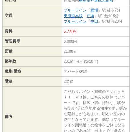
神奈川県
横浜市戸塚区
矢部町
ブルーライン
「
踊場
」駅 徒歩7分
交通
東海道本線
「
戸塚
」駅 徒歩18分
ブルーライン
「
中田
」駅 徒歩20分
賃料
5.7万円
管理費等
5,000円
面積
21.00㎡
築年数
2016年 4月 (築10年)
種別/構造
アパート/木造
階建
2階建
こだわりポイント満載のＰｏｎｙＶ
ｉｌｌｅＢ棟。こちらの物件はアパ
ートです。幅広い層に好評な、駅か
ら徒歩7分に立地する物件です。暖か
な陽射しが心地よい、明るい室内の
備考
物件となっています。他にもブルー
ライン踊場近くの物件をご覧になり
たいのであれば、当社までご連絡く