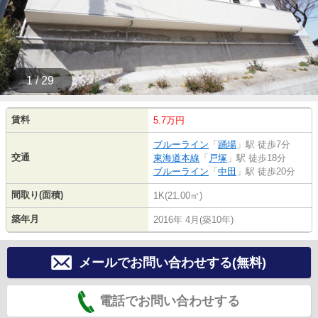
1 / 29
賃料
5.7万円
ブルーライン
「
踊場
」駅 徒歩7分
交通
東海道本線
「
戸塚
」駅 徒歩18分
ブルーライン
「
中田
」駅 徒歩20分
間取り(面積)
1K(21.00㎡)
築年月
2016年 4月(築10年)
メールでお問い合わせする(無料)
電話でお問い合わせする