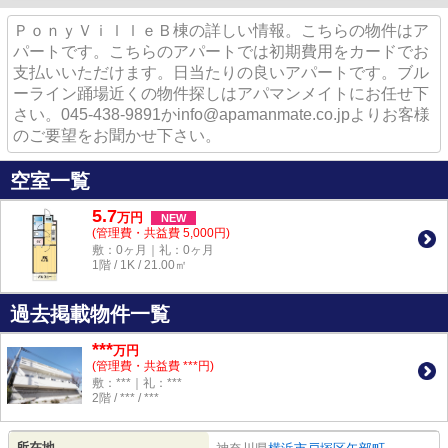
ＰｏｎｙＶｉｌｌｅＢ棟の詳しい情報。こちらの物件はア
パートです。こちらのアパートでは初期費用をカードでお
支払いいただけます。日当たりの良いアパートです。ブル
ーライン踊場近くの物件探しはアパマンメイトにお任せ下
さい。045-438-9891かinfo@apamanmate.co.jpよりお客様
のご要望をお聞かせ下さい。
空室一覧
5.7
万
円
NEW
(管理費・共益費 5,000円)
敷：0ヶ月｜礼：0ヶ月
1階 / 1K / 21.00㎡
過去掲載物件一覧
***
万円
(管理費・共益費 ***円)
敷：***｜礼：***
2階 / *** / ***
所在地