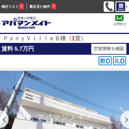
0
0
検討リスト
最近見た物件
お問合せ
ＰｏｎｙＶｉｌｌｅＢ棟（
1
室）
賃料
5.7万円
空室情報を確認