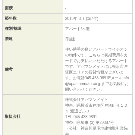
面積
-
築年数
2019年 3月 (築7年)
種別/構造
アパート/木造
階建
2階建
使い勝手の良いアパートでイチオシ
の物件です。こちらは初期費用をカ
ードでお支払いいただけるアパート
です。アパマンメイトには横浜市戸
備考
塚区エリアの賃貸情報がございま
す。お電話045-438-9891Eメールinfo
@apamanmate.co.jpまでお気軽にお
問い合わせください。
株式会社アパマンメイト
神奈川県横浜市戸塚区戸塚町４１０
５ 渡辺ビル３Ｆ
取扱会社
TEL:045-438-9891
神奈川県知事 (3) 第29387号
（公社）神奈川県宅地建物取引業協
会