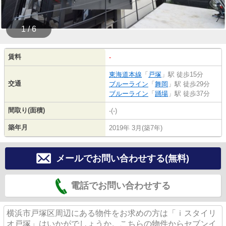
1 / 6
賃料
-
東海道本線
「
戸塚
」駅 徒歩15分
交通
ブルーライン
「
舞岡
」駅 徒歩29分
ブルーライン
「
踊場
」駅 徒歩37分
間取り(面積)
-(-)
築年月
2019年 3月(築7年)
メールでお問い合わせする(無料)
電話でお問い合わせする
横浜市戸塚区周辺にある物件をお求めの方は「ｉスタイリ
オ戸塚」はいかがでしょうか。こちらの物件からセブンイ