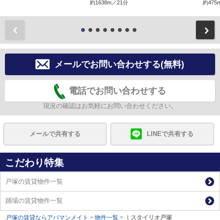
約1638m／21分
約475
前
メールでお問い合わせする(無料)
電話でお問い合わせする
現況の確認はお気軽にお問い合わせください。
メールで共有する
LINEで共有する
こだわり特集
戸塚の賃貸物件一覧
踊場の賃貸物件一覧
戸塚の賃貸ならアパマンメイト
>
物件一覧
>
ｉスタイリオ戸塚