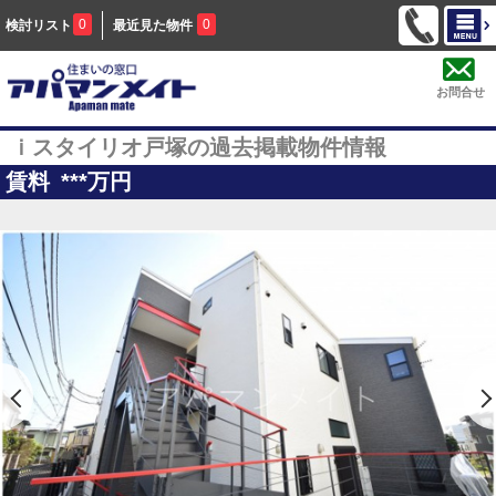
0
0
検討リスト
最近見た物件
お問合せ
ｉスタイリオ戸塚の過去掲載物件情報
賃料
***
万円