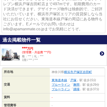
レブン横浜戸塚吉田町店まで497mです。初期費用のカー
ド決済ができます。デザイナーズ物件は独創的で、ご好評
いただいています。横浜市戸塚区エリアの賃貸探しなら当
社にお任せください。東海道本線戸塚の周辺にある物件も
ございます。Eメールでのお問い合わせは
info@apamanmate.co.jpまでお気軽にどうぞ。
過去掲載物件一覧
***
万円
(管理費・共益費 ***円)
敷：***｜礼：***
1階 / *** / ***
所在地
神奈川県
横浜市戸塚区
吉田町
東海道本線
「
戸塚
」駅 徒歩15分
交通
ブルーライン
「
舞岡
」駅 徒歩29分
ブルーライン
「
踊場
」駅 徒歩37分
賃料
-
管理費等
-