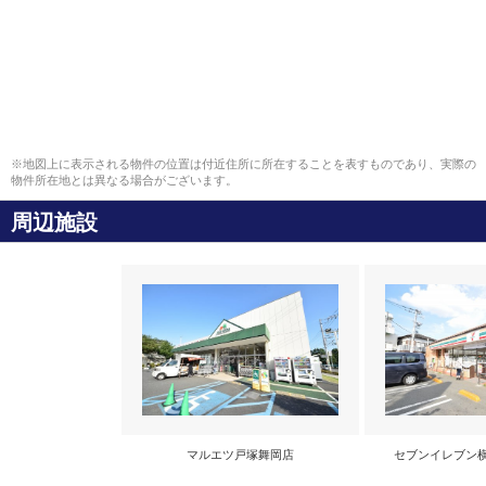
※地図上に表示される物件の位置は付近住所に所在することを表すものであり、実際の
物件所在地とは異なる場合がございます。
周辺施設
マルエツ戸塚舞岡店
セブンイレブン