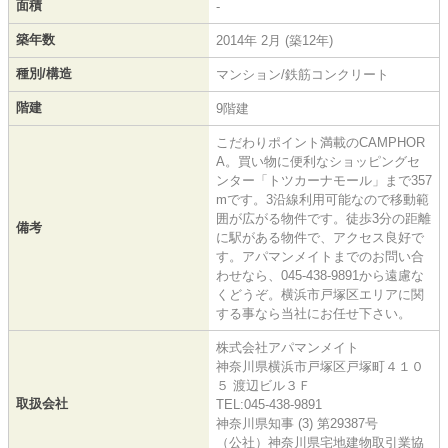
面積
-
築年数
2014年 2月 (築12年)
種別/構造
マンション/鉄筋コンクリート
階建
9階建
こだわりポイント満載のCAMPHOR
A。買い物に便利なショッピングセ
ンター「トツカーナモール」まで357
mです。3沿線利用可能なので移動範
囲が広がる物件です。徒歩3分の距離
備考
に駅がある物件で、アクセス良好で
す。アパマンメイトまでのお問い合
わせなら、045-438-9891から遠慮な
くどうぞ。横浜市戸塚区エリアに関
する事なら当社にお任せ下さい。
株式会社アパマンメイト
神奈川県横浜市戸塚区戸塚町４１０
５ 渡辺ビル３Ｆ
取扱会社
TEL:045-438-9891
神奈川県知事 (3) 第29387号
（公社）神奈川県宅地建物取引業協