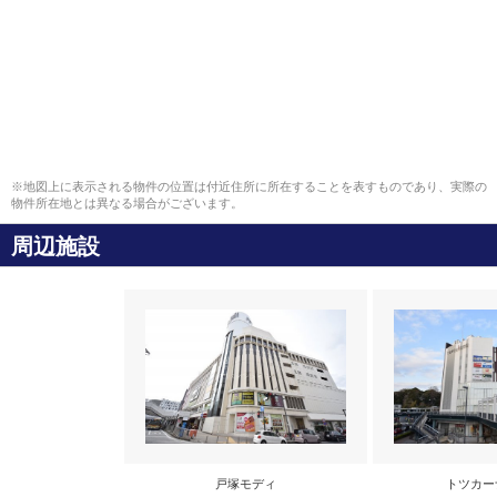
※地図上に表示される物件の位置は付近住所に所在することを表すものであり、実際の
物件所在地とは異なる場合がございます。
周辺施設
戸塚モディ
トツカー