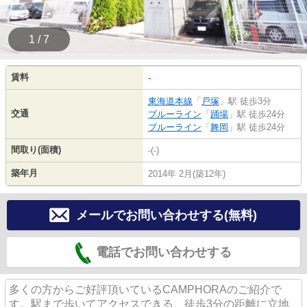
1 / 7
賃料
-
東海道本線
「
戸塚
」駅 徒歩3分
交通
ブルーライン
「
踊場
」駅 徒歩24分
ブルーライン
「
舞岡
」駅 徒歩24分
間取り(面積)
-(-)
築年月
2014年 2月(築12年)
メールでお問い合わせする(無料)
電話でお問い合わせする
多くの方からご好評頂いているCAMPHORAのご紹介で
す。駅まで歩いてアクセスできる、徒歩3分の距離に立地