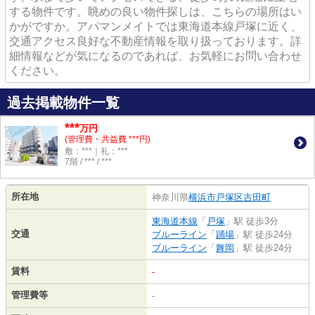
する物件です。眺めの良い物件探しは、こちらの場所はい
かがですか。アパマンメイトでは東海道本線戸塚に近く、
交通アクセス良好な不動産情報を取り扱っております。詳
細情報などが気になるのであれば、お気軽にお問い合わせ
ください。
過去掲載物件一覧
***
万円
(管理費・共益費 ***円)
敷：***｜礼：***
7階 / *** / ***
所在地
神奈川県
横浜市戸塚区
吉田町
東海道本線
「
戸塚
」駅 徒歩3分
交通
ブルーライン
「
踊場
」駅 徒歩24分
ブルーライン
「
舞岡
」駅 徒歩24分
賃料
-
管理費等
-