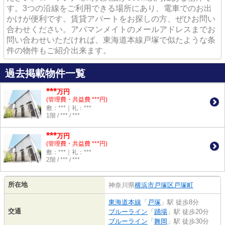
す。3つの沿線をご利用できる場所にあり、電車でのお出
かけが便利です。賃貸アパートをお探しの方、ぜひお問い
合わせください。アパマンメイトのメールアドレスまでお
問い合わせいただければ、東海道本線戸塚で似たような条
件の物件もご紹介出来ます。
過去掲載物件一覧
***
万円
(管理費・共益費 ***円)
敷：***｜礼：***
1階 / *** / ***
***
万円
(管理費・共益費 ***円)
敷：***｜礼：***
2階 / *** / ***
所在地
神奈川県
横浜市戸塚区
戸塚町
東海道本線
「
戸塚
」駅 徒歩8分
交通
ブルーライン
「
踊場
」駅 徒歩20分
ブルーライン
「
舞岡
」駅 徒歩30分