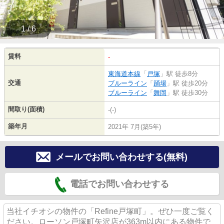
1 / 6
賃料
-
東海道本線
「
戸塚
」駅 徒歩8分
交通
ブルーライン
「
踊場
」駅 徒歩20分
ブルーライン
「
舞岡
」駅 徒歩30分
間取り(面積)
-(-)
築年月
2021年 7月(築5年)
メールでお問い合わせする(無料)
電話でお問い合わせする
当社イチオシの物件の「Refine戸塚町」。ぜひ一度ご覧く
ださい。ローソン戸塚町矢沢店が363m以内にある物件で