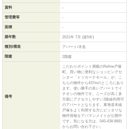
賃料
-
管理費等
-
面積
-
築年数
2021年 7月 (築5年)
種別/構造
アパート/木造
階建
2階建
こだわりポイント満載のRefine戸塚
町。買い物に便利なショッピングセ
ンター「トツカーナモール」が、こ
ちらの物件から437mのところにあり
ます。使い勝手の良いアパートでイ
チオシの物件です。ニーズが高く多
備考
方面にアクセスしやすい3路線利用可
のアパートとなります。東海道本線
戸塚をよく利用する方にピッタリな
物件情報をアパマンメイトが公開中
です。気になる方は、045-438-9891
からお問い合わ下さい。