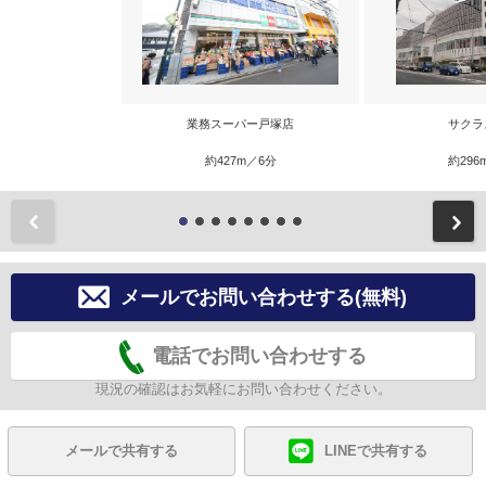
業務スーパー戸塚店
サクラ
約427m／6分
約296
前
メールでお問い合わせする(無料)
電話でお問い合わせする
現況の確認はお気軽にお問い合わせください。
メールで共有する
LINEで共有する