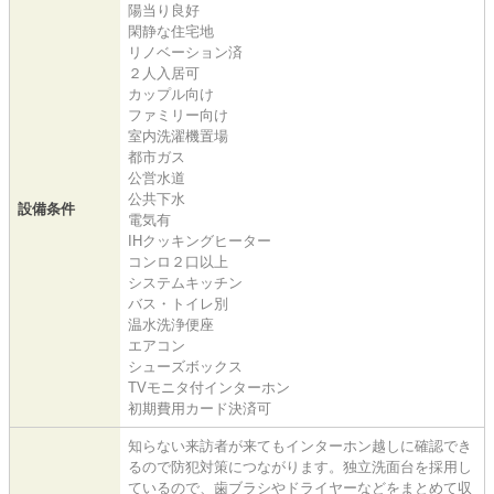
陽当り良好
閑静な住宅地
リノベーション済
２人入居可
カップル向け
ファミリー向け
室内洗濯機置場
都市ガス
公営水道
公共下水
設備条件
電気有
IHクッキングヒーター
コンロ２口以上
システムキッチン
バス・トイレ別
温水洗浄便座
エアコン
シューズボックス
TVモニタ付インターホン
初期費用カード決済可
知らない来訪者が来てもインターホン越しに確認でき
るので防犯対策につながります。独立洗面台を採用し
ているので、歯ブラシやドライヤーなどをまとめて収