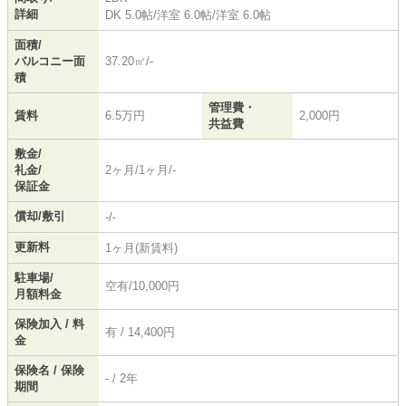
詳細
DK 5.0帖
/
洋室 6.0帖
/
洋室 6.0帖
面積/
バルコニー面
37.20㎡/-
積
管理費・
賃料
6.5万円
2,000円
共益費
敷金/
礼金/
2ヶ月/1ヶ月/-
保証金
償却/敷引
-/-
更新料
1ヶ月(新賃料)
駐車場/
空有/10,000円
月額料金
保険加入 / 料
有 / 14,400円
金
保険名 / 保険
- / 2年
期間