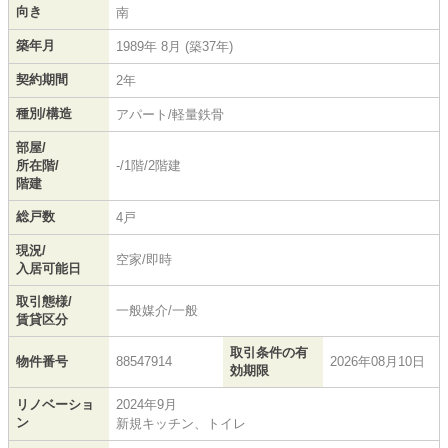
向き
南
築年月
1989年 8月 (築37年)
契約期間
2年
種別/構造
アパート/軽量鉄骨
部屋/
所在階/
-/1階/2階建
階建
総戸数
4戸
現況/
空家/即時
入居可能日
取引態様/
一般媒介/一般
賃貸区分
取引条件の有
物件番号
88547914
2026年08月10日
効期限
リノベーショ
2024年9月
ン
新規キッチン、トイレ