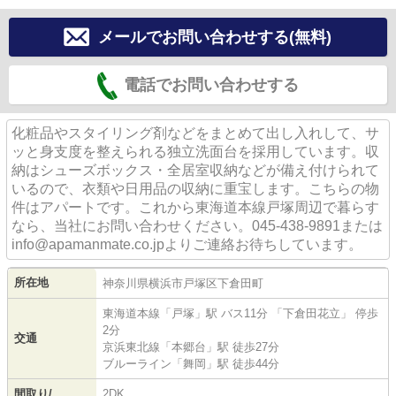
メールでお問い合わせする(無料)
電話でお問い合わせする
化粧品やスタイリング剤などをまとめて出し入れして、サ
ッと身支度を整えられる独立洗面台を採用しています。収
納はシューズボックス・全居室収納などが備え付けられて
いるので、衣類や日用品の収納に重宝します。こちらの物
件はアパートです。これから東海道本線戸塚周辺で暮らす
なら、当社にお問い合わせください。045-438-9891または
info@apamanmate.co.jpよりご連絡お待ちしています。
所在地
神奈川県
横浜市戸塚区
下倉田町
東海道本線
「
戸塚
」駅 バス11分 「下倉田花立」 停歩
2分
交通
京浜東北線
「
本郷台
」駅 徒歩27分
ブルーライン
「
舞岡
」駅 徒歩44分
間取り/
2DK