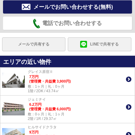
メールでお問い合わせする(無料)
電話でお問い合わせする
メールで共有する
LINEで共有する
エリアの近い物件
グレイス原宿Ⅱ
7
万
円
(管理費・共益費 3,900円)
敷：1ヶ月｜礼：0ヶ月
1階 / 2DK / 43.74㎡
ジェミナイ
6.2
万
円
(管理費・共益費 6,000円)
敷：0ヶ月｜礼：1ヶ月
2階 / 1R / 29.37㎡
ヒルサイドクラタ
9
万
円