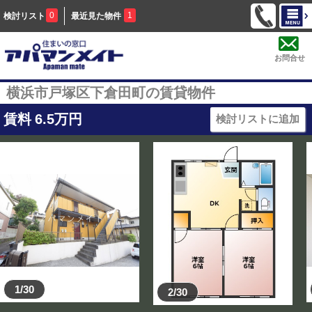
0
1
検討リスト
最近見た物件
お問合せ
横浜市戸塚区下倉田町の賃貸物件
賃料
6.5
万円
検討リストに追加
1/30
2/30