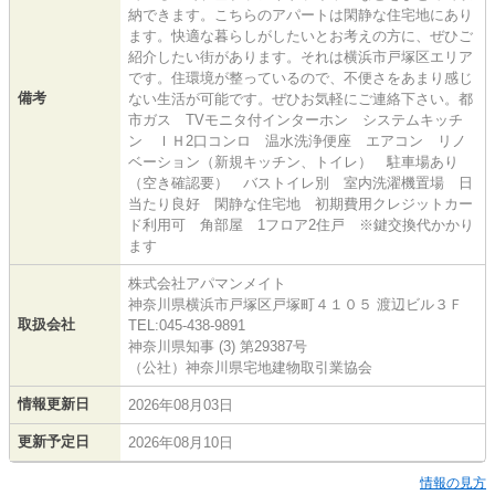
納できます。こちらのアパートは閑静な住宅地にあり
ます。快適な暮らしがしたいとお考えの方に、ぜひご
紹介したい街があります。それは横浜市戸塚区エリア
です。住環境が整っているので、不便さをあまり感じ
備考
ない生活が可能です。ぜひお気軽にご連絡下さい。都
市ガス TVモニタ付インターホン システムキッチ
ン ＩＨ2口コンロ 温水洗浄便座 エアコン リノ
ベーション（新規キッチン、トイレ） 駐車場あり
（空き確認要） バストイレ別 室内洗濯機置場 日
当たり良好 閑静な住宅地 初期費用クレジットカー
ド利用可 角部屋 1フロア2住戸 ※鍵交換代かかり
ます
株式会社アパマンメイト
神奈川県横浜市戸塚区戸塚町４１０５ 渡辺ビル３Ｆ
取扱会社
TEL:045-438-9891
神奈川県知事 (3) 第29387号
（公社）神奈川県宅地建物取引業協会
情報更新日
2026年08月03日
更新予定日
2026年08月10日
情報の見方