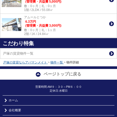
(管理費・共益費 5,000円)
敷：0ヶ月｜礼：0ヶ月
1階 / 2LDK / 55.08㎡
アムールとつか
6.3
万
円
(管理費・共益費 3,000円)
敷：0ヶ月｜礼：1ヶ月
2階 / 1K / 24.84㎡
こだわり特集
戸塚の賃貸物件一覧
戸塚の賃貸ならアパマンメイト
>
物件一覧
>
物件詳細
ページトップに戻る
営業時間:AM９：３０～PM６：００
定休日:水曜日
ホーム
会社概要