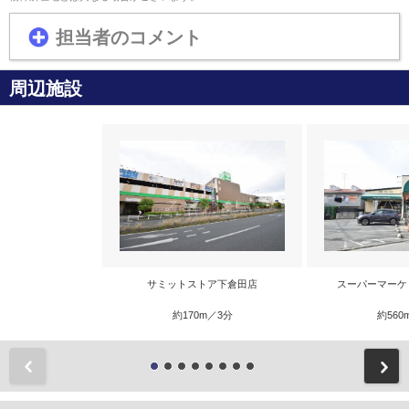
担当者のコメント
周辺施設
サミットストア下倉田店
スーパーマーケ
約170m／3分
約560
前