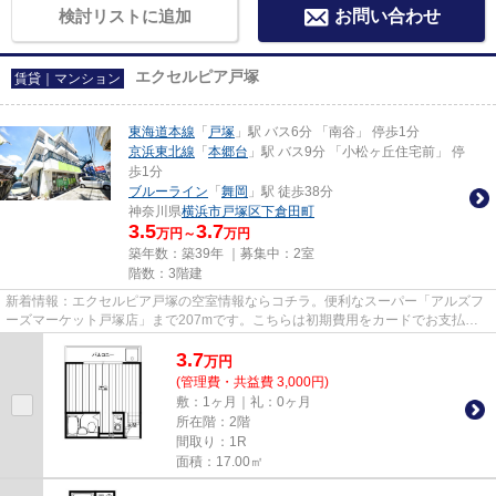
検討リストに追加
お問い合わせ
エクセルピア戸塚
賃貸｜マンション
東海道本線
「
戸塚
」駅 バス6分 「南谷」 停歩1分
京浜東北線
「
本郷台
」駅 バス9分 「小松ヶ丘住宅前」 停
歩1分
ブルーライン
「
舞岡
」駅 徒歩38分
神奈川県
横浜市戸塚区
下倉田町
3.5
3.7
万円～
万円
築年数：築39年 ｜募集中：
2室
階数：3階建
新着情報：エクセルピア戸塚の空室情報ならコチラ。便利なスーパー「アルズフ
ーズマーケット戸塚店」まで207mです。こちらは初期費用をカードでお支払い
いただける物件なので、支払い...
3.7
万
円
(管理費・共益費 3,000円)
敷：1ヶ月｜礼：0ヶ月
所在階：2階
間取り：1R
面積：17.00㎡