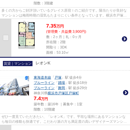
階数：3階建
多くの方からご好評頂いているグレイス原宿Ⅰのご紹介です。陽当たりが良好な
マンションは梅雨時期の湿気もたまりにくい条件となっています。横浜市戸塚区
エリアの賃貸情報がアパマンメ...
7.35
万
円
(管理費・共益費 3,900円)
敷：2ヶ月｜礼：0ヶ月
所在階：2階
間取り：3DK
面積：53.10㎡
レオンK
賃貸｜マンション
東海道本線
「
戸塚
」駅 徒歩4分
ブルーライン
「
踊場
」駅 徒歩18分
ブルーライン
「
舞岡
」駅 徒歩29分
神奈川県
横浜市戸塚区
戸塚町
7.4
万円
築年数：築16年 ｜募集中：
1室
階数：10階建
ぜひ一度見ていただきたい、「レオンK」です。平坦な場所にあるマンションな
ら毎日の移動も快適です。こだわり派の方も満足度の高いデザイナーズマンショ
ンです。この物件は駅から徒歩...