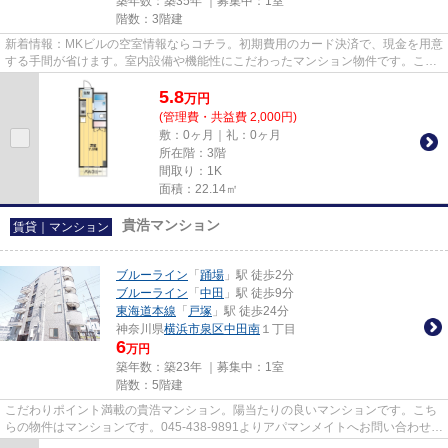
築年数：築35年 ｜募集中：
1室
階数：3階建
新着情報：MKビルの空室情報ならコチラ。初期費用のカード決済で、現金を用意
する手間が省けます。室内設備や機能性にこだわったマンション物件です。こだ
わりたい条件などがあれば、0...
5.8
万
円
(管理費・共益費 2,000円)
敷：0ヶ月｜礼：0ヶ月
所在階：3階
間取り：1K
面積：22.14㎡
貴浩マンション
賃貸｜マンション
ブルーライン
「
踊場
」駅 徒歩2分
ブルーライン
「
中田
」駅 徒歩9分
東海道本線
「
戸塚
」駅 徒歩24分
神奈川県
横浜市泉区
中田南
１丁目
6
万円
築年数：築23年 ｜募集中：
1室
階数：5階建
こだわりポイント満載の貴浩マンション。陽当たりの良いマンションです。こち
らの物件はマンションです。045-438-9891よりアパマンメイトへお問い合わせ下
さい。お気軽にお問い合わせ...