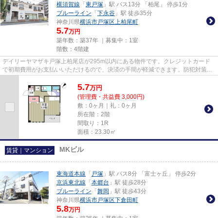
横須賀線
「
東戸塚
」駅 バス13分 「柏尾」 停歩1分
ブルーライン
「
下永谷
」駅 徒歩35分
神奈川県
横浜市戸塚区
上柏尾町
5.7
万円
築年数：築37年 ｜募集中：
1室
階数：4階建
デイリーヤマザキ戸塚上柏尾店が295m以内にある物件です。クレジットカード
で初期費用がお支払いいただけるので、決済の手間が軽減できます。防犯対策も
バッチリなマンションタイプの...
5.7
万
円
(管理費・共益費 3,000円)
敷：0ヶ月｜礼：0ヶ月
所在階：2階
間取り：1R
面積：23.30㎡
MKビル
賃貸｜マンション
東海道本線
「
戸塚
」駅 バス8分 「富士ヶ丘」 停歩2分
京浜東北線
「
本郷台
」駅 徒歩28分
ブルーライン
「
舞岡
」駅 徒歩43分
神奈川県
横浜市戸塚区
下倉田町
5.8
万円