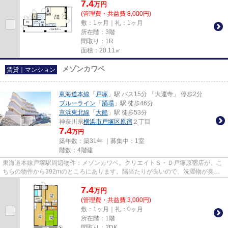
7.4
万
円
(管理費・共益費 8,000円)
敷：1ヶ月｜礼：1ヶ月
所在階：3階
間取り：1R
面積：20.11㎡
メゾンカワベ
賃貸｜マンション
東海道本線
「
戸塚
」駅 バス15分 「大運寺」 停歩2分
ブルーライン
「
踊場
」駅 徒歩46分
京浜東北線
「
大船
」駅 徒歩53分
神奈川県
横浜市戸塚区
原宿
２丁目
7.4
万円
築年数：築31年 ｜募集中：
1室
階数：4階建
東海道本線戸塚駅周辺物件：メゾンカワベ。クリエイトＳ・Ｄ戸塚原宿店が、こ
ちらの物件から392mのところにあります。陽当たりが良いので、洗濯物が臭わ
ずに乾きます。設備充実、防犯...
7.4
万
円
(管理費・共益費 3,000円)
敷：1ヶ月｜礼：0ヶ月
所在階：1階
間取り：2DK