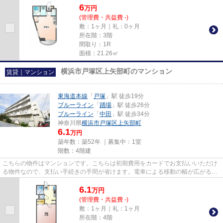
6
万
円
(管理費・共益費 -)
敷：1ヶ月｜礼：0ヶ月
所在階：3階
間取り：1R
面積：21.26㎡
横浜市戸塚区上矢部町のマンション
賃貸｜マンション
東海道本線
「
戸塚
」駅 徒歩19分
ブルーライン
「
踊場
」駅 徒歩26分
ブルーライン
「
中田
」駅 徒歩34分
神奈川県
横浜市戸塚区
上矢部町
6.1
万円
築年数：築52年 ｜募集中：
1室
階数：4階建
こちらの物件はマンションです。こちらは初期費用をカードでお支払いいただけ
る物件なので、支払い手続きの手間が省けます。電車による移動の幅が広がる、
3沿線利用可能な物件です。陽...
6.1
万
円
(管理費・共益費 -)
敷：1ヶ月｜礼：1ヶ月
所在階：4階