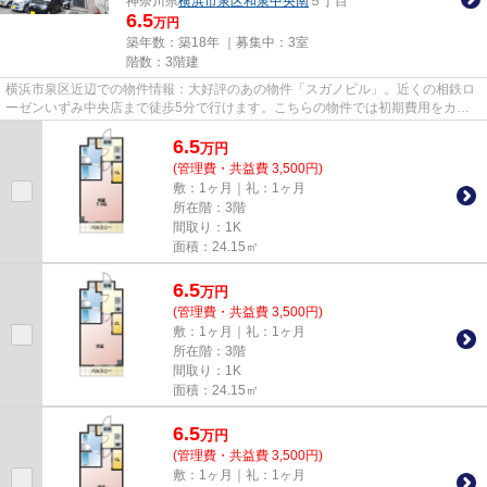
神奈川県
横浜市泉区
和泉中央南
５丁目
6.5
万円
築年数：築18年 ｜募集中：
3室
階数：3階建
横浜市泉区近辺での物件情報：大好評のあの物件「スガノビル」。近くの相鉄ロ
ーゼンいずみ中央店まで徒歩5分で行けます。こちらの物件では初期費用をカー
ドでお支払いいただけます。駅...
6.5
万
円
(管理費・共益費 3,500円)
敷：1ヶ月｜礼：1ヶ月
所在階：3階
間取り：1K
面積：24.15㎡
6.5
万
円
(管理費・共益費 3,500円)
敷：1ヶ月｜礼：1ヶ月
所在階：3階
間取り：1K
面積：24.15㎡
6.5
万
円
(管理費・共益費 3,500円)
敷：1ヶ月｜礼：1ヶ月