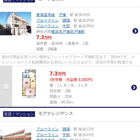
東海道本線
「
戸塚
」駅 徒歩20分
ブルーライン
「
踊場
」駅 徒歩15分
ブルーライン
「
中田
」駅 徒歩29分
神奈川県
横浜市戸塚区
戸塚町
7.3
万円
築年数：築38年 ｜募集中：
1室
階数：3階建
薬や日用品を買うのに便利なフィットケアマート戸塚町店まで、362mです。ク
レジットカードで初期費用がお支払いいただけるので、決済の手間が軽減できま
す。暖かな陽射しが心地よい、...
7.3
万
円
(管理費・共益費 3,000円)
敷：1ヶ月｜礼：1ヶ月
所在階：1階
間取り：2DK
面積：40.50㎡
モアナレジデンス
賃貸｜マンション
ブルーライン
「
踊場
」駅 徒歩12分
ブルーライン
「
中田
」駅 徒歩23分