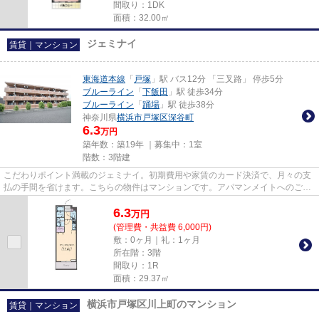
間取り：1DK
面積：32.00㎡
ジェミナイ
賃貸｜マンション
東海道本線
「
戸塚
」駅 バス12分 「三叉路」 停歩5分
ブルーライン
「
下飯田
」駅 徒歩34分
ブルーライン
「
踊場
」駅 徒歩38分
神奈川県
横浜市戸塚区
深谷町
6.3
万円
築年数：築19年 ｜募集中：
1室
階数：3階建
こだわりポイント満載のジェミナイ。初期費用や家賃のカード決済で、月々の支
払の手間を省けます。こちらの物件はマンションです。アパマンメイトへのご連
絡は、こちらの045-438-9891...
6.3
万
円
(管理費・共益費 6,000円)
敷：0ヶ月｜礼：1ヶ月
所在階：3階
間取り：1R
面積：29.37㎡
横浜市戸塚区川上町のマンション
賃貸｜マンション