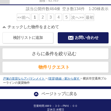
面積：43.74㎡
該当公開件数
464
棟 空き数
134
件
1-20
棟表示
1
2
3
4
5
<<前へ
次へ>>
最初
チェックした物件をまとめて
検討リストに追加
お問い合わせ
さらに条件を絞り込む
物件リクエスト
戸塚の賃貸ならアパマンメイト
>
(賃貸)路線・駅から探す
>
横浜市交通局ブル
ーラインの賃貸物件
ページトップに戻る
営業時間:AM９：３０～PM６：００
定休日:水曜日