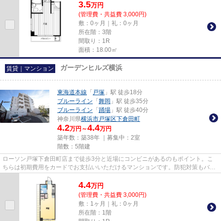
3.5
万
円
(管理費・共益費 3,000円)
敷：0ヶ月｜礼：0ヶ月
所在階：3階
間取り：1R
面積：18.00㎡
ガーデンヒルズ横浜
賃貸｜マンション
東海道本線
「
戸塚
」駅 徒歩18分
ブルーライン
「
舞岡
」駅 徒歩35分
ブルーライン
「
踊場
」駅 徒歩40分
神奈川県
横浜市戸塚区
下倉田町
4.2
4.4
万円～
万円
築年数：築38年 ｜募集中：
2室
階数：5階建
ローソン戸塚下倉田町店まで徒歩3分と近場にコンビニがあるのもポイント。こ
ちらは初期費用をカードでお支払いいただけるマンションです。防犯対策もバッ
チリなマンションタイプの物件...
4.4
万
円
(管理費・共益費 3,000円)
敷：1ヶ月｜礼：0ヶ月
所在階：1階