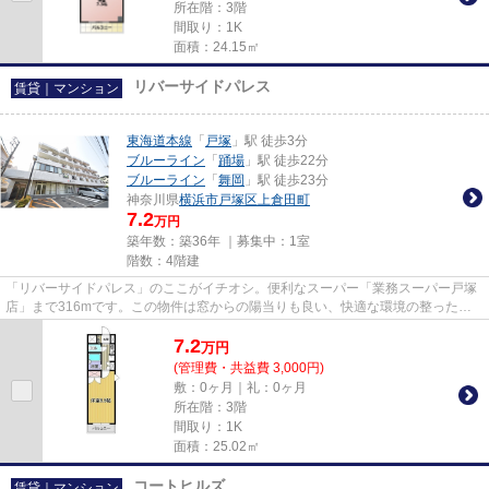
所在階：3階
間取り：1K
面積：24.15㎡
リバーサイドパレス
賃貸｜マンション
東海道本線
「
戸塚
」駅 徒歩3分
ブルーライン
「
踊場
」駅 徒歩22分
ブルーライン
「
舞岡
」駅 徒歩23分
神奈川県
横浜市戸塚区
上倉田町
7.2
万円
築年数：築36年 ｜募集中：
1室
階数：4階建
「リバーサイドパレス」のここがイチオシ。便利なスーパー「業務スーパー戸塚
店」まで316mです。この物件は窓からの陽当りも良い、快適な環境の整った物
件です。こちらの物件はマンシ...
7.2
万
円
(管理費・共益費 3,000円)
敷：0ヶ月｜礼：0ヶ月
所在階：3階
間取り：1K
面積：25.02㎡
コートヒルズ
賃貸｜マンション