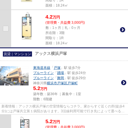
間取り：1R
面積：18.24㎡
4.2
万
円
(管理費・共益費 3,000円)
敷：1ヶ月｜礼：0ヶ月
所在階：3階
間取り：1R
面積：18.24㎡
アックス横浜戸塚
賃貸｜マンション
東海道本線
「
戸塚
」駅 徒歩7分
ブルーライン
「
踊場
」駅 徒歩24分
ブルーライン
「
舞岡
」駅 徒歩29分
神奈川県
横浜市戸塚区
戸塚町
5.2
万円
築年数：築36年 ｜募集中：
1室
階数：6階建
新着情報：アックス横浜戸塚の空室情報ならコチラ。家からすぐ近くの所(徒歩4
分)には戸塚共立第１病院があります。3沿線利用可能で行き先によって選べる、
利便性の高い物件です。場所...
5.2
万
円
(管理費・共益費 3,000円)