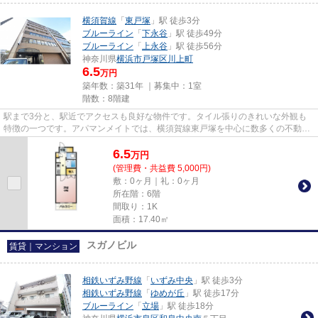
横須賀線
「
東戸塚
」駅 徒歩3分
ブルーライン
「
下永谷
」駅 徒歩49分
ブルーライン
「
上永谷
」駅 徒歩56分
神奈川県
横浜市戸塚区
川上町
6.5
万円
築年数：築31年 ｜募集中：
1室
階数：8階建
駅まで3分と、駅近でアクセスも良好な物件です。タイル張りのきれいな外観も
特徴の一つです。アパマンメイトでは、横須賀線東戸塚を中心に数多くの不動産
情報を取り扱っております。駅...
6.5
万
円
(管理費・共益費 5,000円)
敷：0ヶ月｜礼：0ヶ月
所在階：6階
間取り：1K
面積：17.40㎡
スガノビル
賃貸｜マンション
相鉄いずみ野線
「
いずみ中央
」駅 徒歩3分
相鉄いずみ野線
「
ゆめが丘
」駅 徒歩17分
ブルーライン
「
立場
」駅 徒歩18分