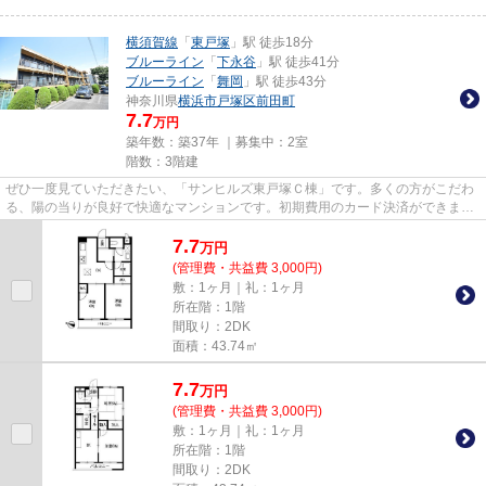
横須賀線
「
東戸塚
」駅 徒歩18分
ブルーライン
「
下永谷
」駅 徒歩41分
ブルーライン
「
舞岡
」駅 徒歩43分
神奈川県
横浜市戸塚区
前田町
7.7
万円
築年数：築37年 ｜募集中：
2室
階数：3階建
ぜひ一度見ていただきたい、「サンヒルズ東戸塚Ｃ棟」です。多くの方がこだわ
る、陽の当りが良好で快適なマンションです。初期費用のカード決済ができま
す。防犯対策もバッチリなマン...
7.7
万
円
(管理費・共益費 3,000円)
敷：1ヶ月｜礼：1ヶ月
所在階：1階
間取り：2DK
面積：43.74㎡
7.7
万
円
(管理費・共益費 3,000円)
敷：1ヶ月｜礼：1ヶ月
所在階：1階
間取り：2DK