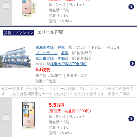
敷：1ヶ月｜礼：1ヶ月
所在階：5階
間取り：1K
面積：16.80㎡
エリール戸塚
賃貸｜マンション
東海道本線
「
戸塚
」駅 バス5分 「下倉田」 停歩1分
ブルーライン
「
舞岡
」駅 徒歩36分
京浜東北線
「
本郷台
」駅 徒歩41分
神奈川県
横浜市戸塚区
下倉田町
5.5
万円
築年数：築29年 ｜募集中：
1室
階数：3階建
ぜひ一度見ていただきたい、「エリール戸塚」です。マンションタイプの物件で
す。こちらは初期費用をカードでお支払いいただける物件です。横浜市戸塚区の
賃貸情報はお任せください。...
5.5
万
円
(管理費・共益費 3,000円)
敷：0ヶ月｜礼：0ヶ月
所在階：2階
間取り：1K
面積：26.49㎡