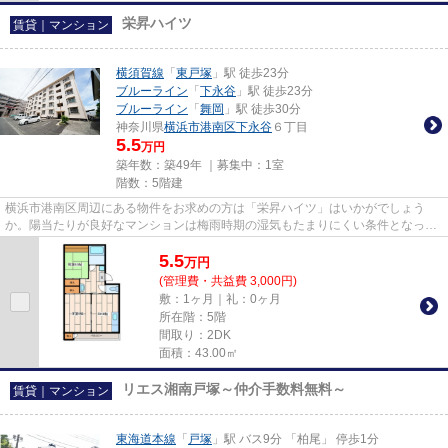
栄昇ハイツ
賃貸｜マンション
横須賀線
「
東戸塚
」駅 徒歩23分
ブルーライン
「
下永谷
」駅 徒歩23分
ブルーライン
「
舞岡
」駅 徒歩30分
神奈川県
横浜市港南区
下永谷
６丁目
5.5
万円
築年数：築49年 ｜募集中：
1室
階数：5階建
横浜市港南区周辺にある物件をお求めの方は「栄昇ハイツ」はいかがでしょう
か。陽当たりが良好なマンションは梅雨時期の湿気もたまりにくい条件となって
います。こちらの物件はマンシ...
5.5
万
円
(管理費・共益費 3,000円)
敷：1ヶ月｜礼：0ヶ月
所在階：5階
間取り：2DK
面積：43.00㎡
リエス湘南戸塚～仲介手数料無料～
賃貸｜マンション
東海道本線
「
戸塚
」駅 バス9分 「柏尾」 停歩1分