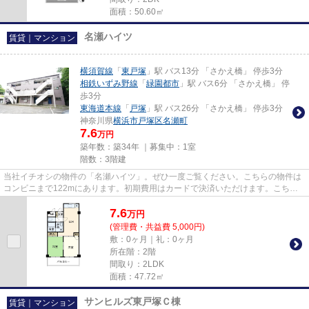
面積：50.60㎡
名瀬ハイツ
賃貸｜マンション
横須賀線
「
東戸塚
」駅 バス13分 「さかえ橋」 停歩3分
相鉄いずみ野線
「
緑園都市
」駅 バス6分 「さかえ橋」 停
歩3分
東海道本線
「
戸塚
」駅 バス26分 「さかえ橋」 停歩3分
神奈川県
横浜市戸塚区
名瀬町
7.6
万円
築年数：築34年 ｜募集中：
1室
階数：3階建
当社イチオシの物件の「名瀬ハイツ」。ぜひ一度ご覧ください。こちらの物件は
コンビニまで122mにあります。初期費用はカードで決済いただけます。こちら
の物件はマンションです。info@...
7.6
万
円
(管理費・共益費 5,000円)
敷：0ヶ月｜礼：0ヶ月
所在階：2階
間取り：2LDK
面積：47.72㎡
サンヒルズ東戸塚Ｃ棟
賃貸｜マンション