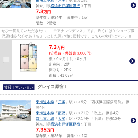
東海道本線
「
戸塚
」駅 徒歩29分
神奈川県
横浜市戸塚区
汲沢
３丁目
7.3
万円
築年数：築34年 ｜募集中：
1室
階数：2階建
ぜひ一度見ていただきたい、「モアナレジデンス」です。近くにはＹショップ汲
沢店(徒歩5分)がありちょっとした買い物に便利です。こちらの物件はマンション
です。駅まで徒歩12分に立地...
7.3
万
円
(管理費・共益費 3,000円)
敷：0ヶ月｜礼：0ヶ月
所在階：2階
間取り：2DK
面積：41.03㎡
グレイス原宿Ⅰ
賃貸｜マンション
東海道本線
「
戸塚
」駅 バス9分 「西横浜国際病院前」 停
歩4分
東海道本線
「
藤沢
」駅 バス21分 「吹上」 停歩4分
京浜東北線
「
大船
」駅 バス17分 「下郷」 停歩12分
神奈川県
横浜市戸塚区
原宿
１丁目
7.35
万円
築年数：築35年 ｜募集中：
1室