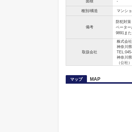
面積
-
種別/構造
マンショ
防犯対策
備考
ベーター
9891また
株式会社
神奈川県
取扱会社
TEL:045
神奈川県知
（公社）
MAP
マップ