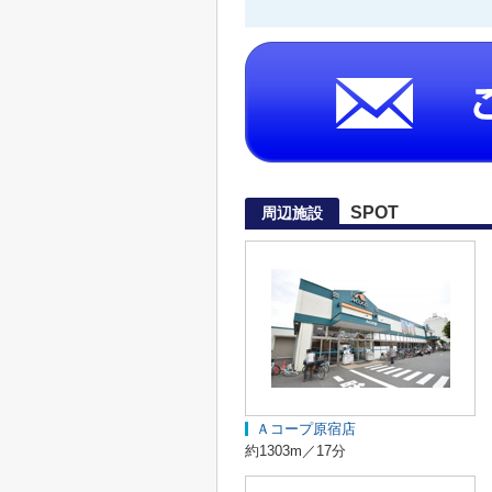
SPOT
周辺施設
Ａコープ原宿店
約1303m／17分