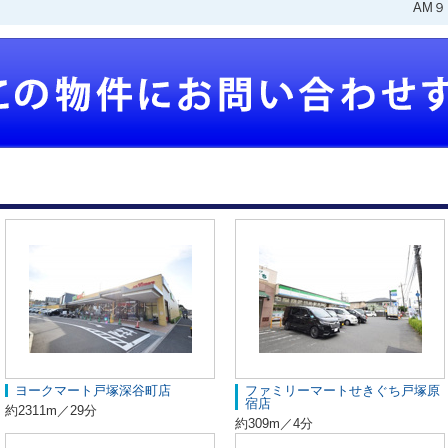
AM
ヨークマート戸塚深谷町店
ファミリーマートせきぐち戸塚原
宿店
約2311m／29分
約309m／4分