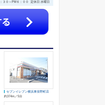
９：３０～PM６：００ 定休日:水曜日
セブンイレブン横浜東俣野町店
約374m／5分