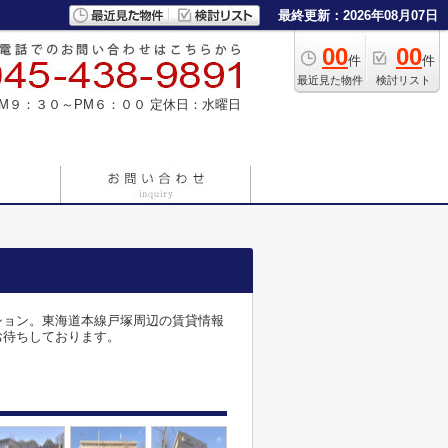
最終更新：2026年08月07日
00
00
件
件
最近見た物件
検討リスト
M９：３０～PM６：００
定休日：水曜日
ション。東海道本線戸塚周辺の賃貸情報
、お待ちしております。