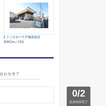
ドンキホーテ戸塚原宿店
約911m／12分
0
/
2
必須項目完了