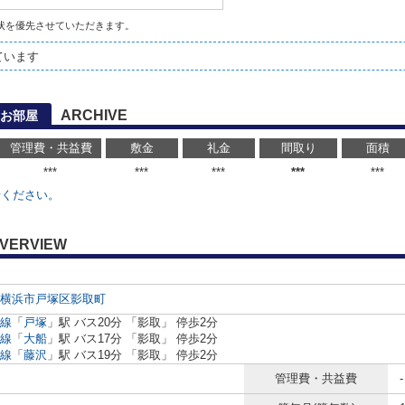
状を優先させていただきます。
ています
ARCHIVE
お部屋
管理費・共益費
敷金
礼金
間取り
面積
***
***
***
***
***
せください。
VERVIEW
横浜市戸塚区
影取町
線
「
戸塚
」駅 バス20分 「影取」 停歩2分
線
「
大船
」駅 バス17分 「影取」 停歩2分
線
「
藤沢
」駅 バス19分 「影取」 停歩2分
管理費・共益費
-