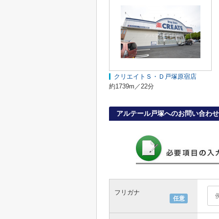
クリエイトＳ・Ｄ戸塚原宿店
約1739m／22分
アルテール戸塚へのお問い合わせ
フリガナ
任意