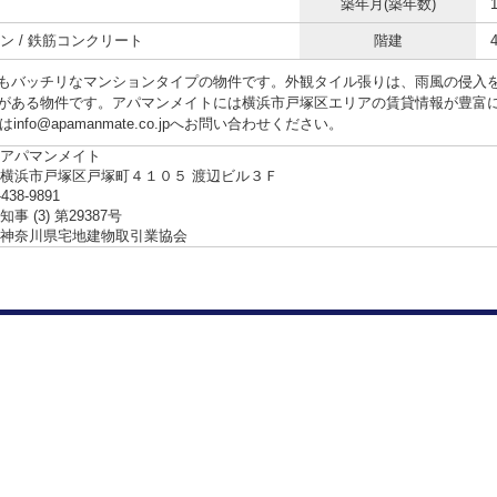
築年月(築年数)
ン / 鉄筋コンクリート
階建
もバッチリなマンションタイプの物件です。外観タイル張りは、雨風の侵入
がある物件です。アパマンメイトには横浜市戸塚区エリアの賃貸情報が豊富にござ
はinfo@apamanmate.co.jpへお問い合わせください。
アパマンメイト
横浜市戸塚区戸塚町４１０５ 渡辺ビル３Ｆ
-438-9891
事 (3) 第29387号
神奈川県宅地建物取引業協会