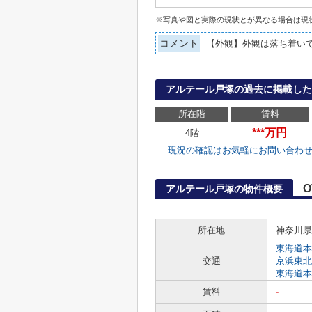
※写真や図と実際の現状とが異なる場合は現
コメント
【外観】外観は落ち着い
アルテール戸塚の過去に掲載した
所在階
賃料
***万円
4階
現況の確認はお気軽にお問い合わ
O
アルテール戸塚の物件概要
所在地
神奈川県
東海道本
交通
京浜東北
東海道本
賃料
-