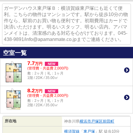
ガーデンハウス東戸塚Ｂ：横須賀線東戸塚にも近くて便
利。こちらの物件はマンションです。駅から徒歩10分の物
件なら、駅前のお買い物も便利です。初期費用はカードで
決済いただけます。明るいスタッフ、明るい店内。アパマ
ンメイトは、清潔感のある対応を心がけております。045-
438-9891/info@apamanmate.co.jpまでご連絡ください。
空室一覧
7.7
万
円
NEW
(管理費・共益費 2,000円)
敷：2ヶ月｜礼：1ヶ月
1階 / 2DK / 35.00㎡
8.2
万
円
NEW
(管理費・共益費 2,000円)
敷：2ヶ月｜礼：1ヶ月
2階 / 2DK / 35.00㎡
所在地
神奈川県
横浜市戸塚区
前田町
横須賀線
「
東戸塚
」駅 徒歩10分