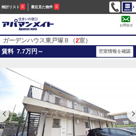
0
0
検討リスト
最近見た物件
お問合せ
ガーデンハウス東戸塚Ｂ（
2
室）
賃料
7.7
万円～
空室情報を確認