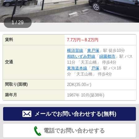
1 / 29
賃料
7.7万円～8.2万円
横須賀線
「
東戸塚
」駅 徒歩10分
相鉄いずみ野線
「
緑園都市
」駅 バス
交通
11分 「天王山橋」 停歩4分
東海道本線
「
戸塚
」駅 バス18
分 「天王山橋」 停歩4分
間取り(面積)
2DK(35.00㎡)
築年月
1987年 10月(築38年)
メールでお問い合わせする(無料)
電話でお問い合わせする