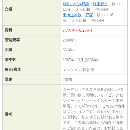
相鉄いずみ野線
「
緑園都市
」駅 バス
交通
11分 「天王山橋」 停歩4分
東海道本線
「
戸塚
」駅 バス18
分 「天王山橋」 停歩4分
賃料
7.7万円～8.2万円
管理費等
2,000円
面積
35.00㎡
築年数
1987年 10月 (築38年)
種別/構造
マンション/鉄骨造
階建
2階建
ガーデンハウス東戸塚Ｂの詳しい情
報。買い物に便利なショッピングセ
ンター「オリンピックおりーぶ東戸
塚店」まで479mです。こちらの物件
はマンションです。通勤やお出かけ
備考
に便利な、徒歩10分に駅のある物件
です。ご希望の地域から物件の情報
をご覧いただいた後は、お気軽に当