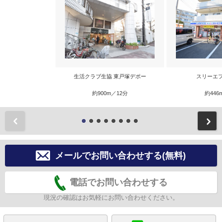
生活クラブ生協 東戸塚デポー
スリーエ
約900m／12分
約446
前
メールでお問い合わせする(無料)
電話でお問い合わせする
現況の確認はお気軽にお問い合わせください。